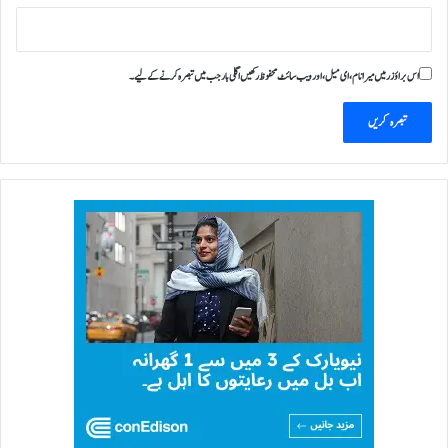
اس براؤزر میں میرا نام، ای میل، اور ویب سائٹ محفوظ رکھیں اگلی بار جب میں تبصرہ کرنے کےلیے۔