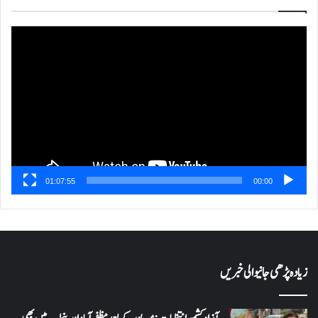
ویڈیو
پلیئر
01:07:55
00:00
زیادہ پڑھی جانیوالی خبریں