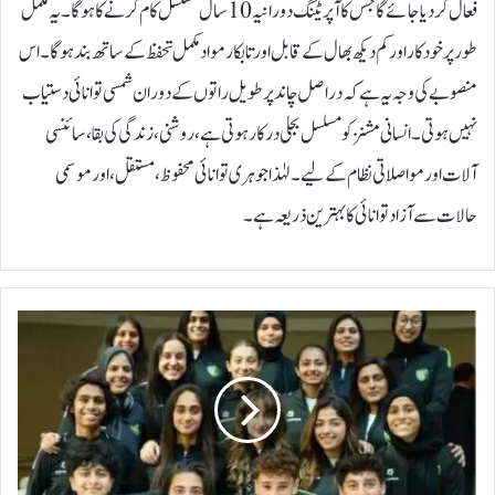
فعال کردیا جائے گا جس کا آپریٹنگ دورانیہ 10 سال مسلسل کام کرنے کا ہوگا۔ یہ مکمل
طور پر خودکار اور کم دیکھ بھال کے قابل اور تابکار مواد مکمل تحفظ کے ساتھ بند ہوگا۔اس
منصوبے کی وجہ یہ ہے کہ دراصل چاند پر طویل راتوں کے دوران شمسی توانائی دستیاب
نہیں ہوتی۔ انسانی مشنز کو مسلسل بجلی درکار ہوتی ہے، روشنی، زندگی کی بقا، سائنسی
آلات اور مواصلاتی نظام کے لیے۔ لہٰذا جوہری توانائی محفوظ، مستقل، اور موسمی
حالات سے آزاد توانائی کا بہترین ذریعہ ہے۔
ف
ی
ف
ا
ک
ی
ع
ا