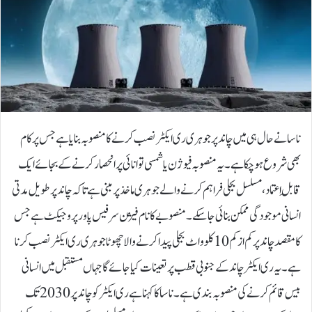
ناسا نے حال ہی میں چاند پر جوہری ری ایکٹر نصب کرنے کا منصوبہ بنایا ہے جس پر کام
بھی شروع ہوچکا ہے۔یہ منصوبہ فیوژن یا شمسی توانائی پر انحصار کرنے کے بجائے ایک
قابلِ اعتماد، مسلسل بجلی فراہم کرنے والے جوہری ماخذ پر مبنی ہے تاکہ چاند پر طویل مدتی
انسانی موجودگی ممکن بنائی جا سکے۔منصوبے کا نام فیژن سرفیس پاور پروجیکٹ ہے جس
کا مقصد چاند پر کم از کم 10 کلو واٹ بجلی پیدا کرنے والا چھوٹا جوہری ری ایکٹر نصب کرنا
ہے۔ یہ ری ایکٹر چاند کے جنوبی قطب پر تعینات کیا جائے گا جہاں مستقبل میں انسانی
بیس قائم کرنے کی منصوبہ بندی ہے۔ناسا کا کہنا ہے ری ایکٹر کو چاند پر 2030 تک