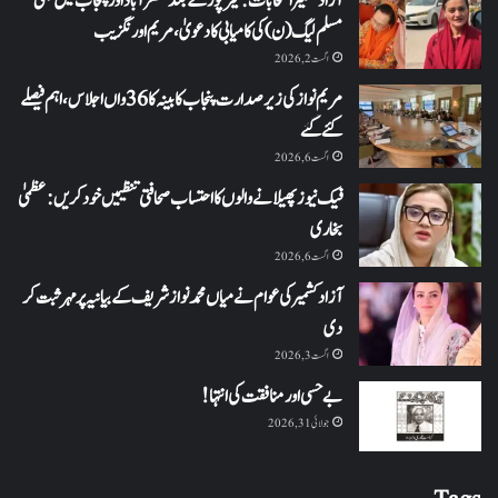
آزاد کشمیر انتخابات: میرپور کے بعد مظفرآباد اور پنجاب میں بھی
مسلم لیگ (ن) کی کامیابی کا دعویٰ، مریم اورنگزیب
اگست 2, 2026
مریم نواز کی زیر صدارت پنجاب کابینہ کا 36واں اجلاس،اہم فیصلے
کئے گئے
اگست 6, 2026
فیک نیوز پھیلانے والوں کا احتساب صحافتی تنظیمیں خود کریں: عظمیٰ
بخاری
اگست 6, 2026
آزاد کشمیر کی عوام نے میاں محمد نواز شریف کے بیانیہ پر مہر ثبت کر
دی
اگست 3, 2026
بے حسی اور منافقت کی انتہا !
جولائی 31, 2026