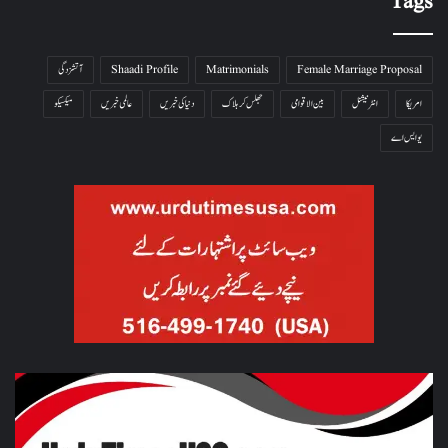
Tags
Female Marriage Proposal
Matrimonials
Shaadi Profile
آتشزدگی
امریکا
انٹرنیشنل
بین الاقوامی
جھلس کر ہلاک
دنیا کی خبریں
عالمی خبریں
میکسیکو
یو ایس اے