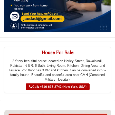
House For Sale
2 Story beautiful house located on Harley Street, Rawalpindi,
Pakistan. 6 BR, 6 Bath, Living Room, Kitchen, Dining Area, and
Terrace. 2nd floor has 3 BR and kitchen. Can be converted into 2-
family house. Beautiful and peaceful area near CMH (Combined
Military Hospital).
Call: +516-637-2742 (New York, USA)