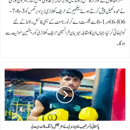
سنگلز مقابلوں کے کوارٹر فائنل راؤنڈ میں 29 سالہ برطانوی ٹینس سٹارکیمرون نوری
نے عمدہ کھیل پیش کرتے ہوئے بیلجیم کے حریف کھلاڑی زیزو برگس کو 3-6، 7-
6(8-6)اور 1-6 سے شکست دے کر ٹورنامنٹ کے سیمی فائنل راؤنڈ کے لئے
کوالیفائی کرلیا، جہاں ان کا مقابلہ میزبان فرانسیسی حریف کھلاڑی کورینٹین موٹیٹ سے
ہوگا۔
پ
ا
ک
س
ت
ا
ن
ی
ب
ا
پاکستانی باکسرشعیب خان زہری نے انٹرنیشنل باکسنگ فائٹ جیت لی