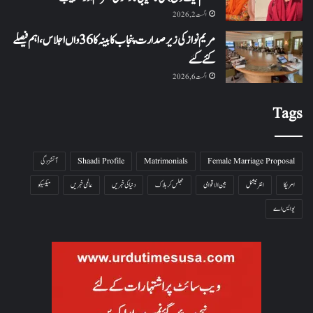
اگست 2, 2026
مریم نواز کی زیر صدارت پنجاب کابینہ کا 36واں اجلاس،اہم فیصلے
کئے گئے
اگست 6, 2026
Tags
Female Marriage Proposal
Matrimonials
Shaadi Profile
آتشزدگی
امریکا
انٹرنیشنل
بین الاقوامی
جھلس کر ہلاک
دنیا کی خبریں
عالمی خبریں
میکسیکو
یو ایس اے