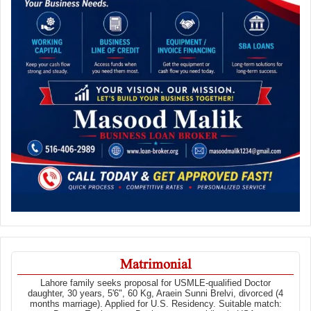
Matrimonial
Lahore family seeks proposal for USMLE-qualified Doctor
daughter, 30 years, 5'6", 60 Kg, Araein Sunni Brelvi, divorced (4
months marriage). Applied for U.S. Residency. Suitable match: