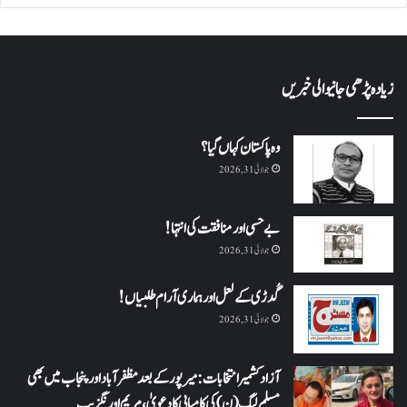
زیادہ پڑھی جانیوالی خبریں
وہ پاکستان کہاں گیا؟
جولائی 31, 2026
بے حسی اور منافقت کی انتہا !
جولائی 31, 2026
گُدڑی کے لعل اور ہماری آرام طلبیاں!
جولائی 31, 2026
آزاد کشمیر انتخابات: میرپور کے بعد مظفرآباد اور پنجاب میں بھی
مسلم لیگ (ن) کی کامیابی کا دعویٰ، مریم اورنگزیب