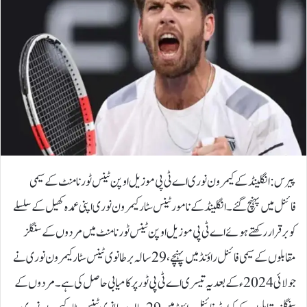
پیرس: انگلینڈ کے کیمرون نوری اے ٹی پی موزیل اوپن ٹینس ٹورنامنٹ کے سیمی
فائنل میں پہنچ گئے۔انگلینڈ کے نامور ٹینس سٹار کیمرون نوری اپنی عمدہ کھیل کے سلسلے
کو برقرار رکھتے ہوئے اے ٹی پی موزیل اوپن ٹینس ٹورنامنٹ میں مردوں کے سنگلز
مقابلوں کے سیمی فائنل راؤنڈ میں پہنچے، 29 سالہ برطانوی ٹینس سٹارکیمرون نوری نے
جولائی 2024ء کے بعد یہ تیسری اے ٹی پی ٹور پر کامیابی حاصل کی ہے۔مردوں کے