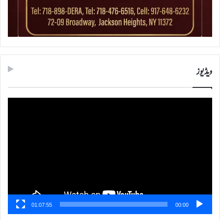
ویڈیوز
ویڈیو
پلیئر
01:07:55
00:00