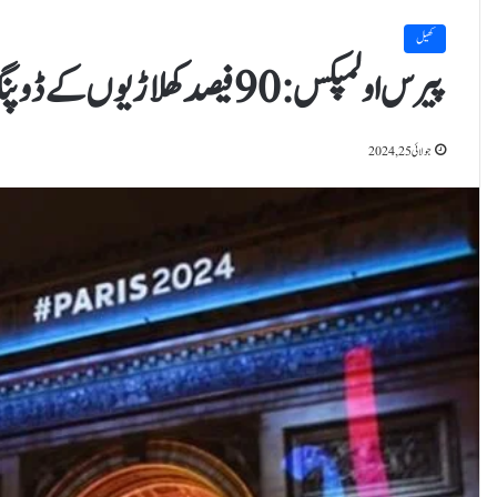
کھیل
پیرس اولمپکس:90 فیصد کھلاڑیوں کے ڈوپنگ ٹیسٹ مکمل
جولائی 25, 2024