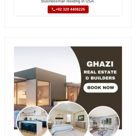
Businessman residing in USA.
+92 320 4408226