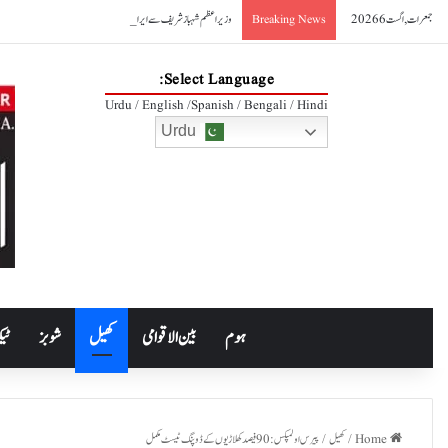
جمعرات, اگست 6 2026
وزیراعظم شہباز شریف سے ایرانی وزیر صنعت کی ملاقات، دوطرفہ تجارت 10 ارب ڈالر تک بڑھانے کے عزم کا اعادہ
Breaking News
Select Language:
Urdu / English /Spanish / Bengali / Hindi
Urdu
ہوم
بین الاقوامی
کھیل
شوبز
ٹیک
Home
/
کھیل
/
پیرس اولمپکس:90 فیصد کھلاڑیوں کے ڈوپنگ ٹیسٹ مکمل