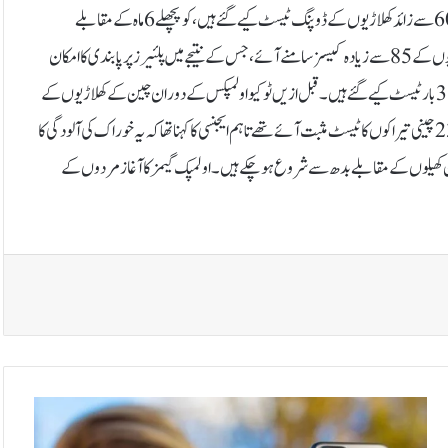
کرلیا گیا ہے۔میڈیا رپورٹس کے مطابق ایجنسی کا کہنا ہے کہ رواں برس 32 ہزار 600 سے زائد کھلاڑیوں کے ڈوپنگ ٹیسٹ کیے گئے ہیں، کو پچھلے 6 ماہ کے مقابلے
تقریباً 45 فیصد زیادہ ہیں۔جانچ کے نتیجے میں ممکنہ اینٹی ڈوپنگ اصول کی خلاف ورزیوں کے 85 سے زیادہ کیسز سامنے آئے، جس کے نتیجے میں پلئیرز پر پابندی کا امکان
ہے۔ایجنسی نے کہا کہ پیرس اولمپکس میں شریک کھلاڑیوں میں 75 فیصد کے کم از کم 3 بار ٹیسٹ کیے گئے ہیں۔قبل ازیں ٹوکیو اولمپکس کے دوران چین کے کھلاڑیوں کے
مثبت ٹیسٹ آنے پر ورلڈ اینٹی ڈوپنگ ایجنسی کو تنقید کا نشانہ بنایا تھا، جس کا کہنا تھا کہ 23 چینی تیراکوں کا ٹیسٹ مثبت آئے تھے تاہم ایجنسی کا کہنا تھا کہ یہ خوراک کی آلودگی کا
دہ اغاز جمعے سے ہو رہا ہے لیکن کھیلوں کے مقابلے بدھ سے شروع ہوچکے ہیں۔اولمپک گیمز کا آغاز مردوں کے
ا
ی