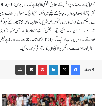
شکار تھے۔دوسری جانب اولمپک گیمز 2024 کا باقاع
فٹبال ٹورنامنٹ سے ہوا لیکن پہلا میچ ہی ہنگامہ آرائی کی نذر ہوگیا۔
Print
Share via Email
Pinterest
LinkedIn
X
Facebook
Share
پ
ی