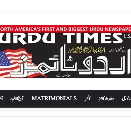
نالوجی
ہفتہ وار کالمز
کالمز
MATRIMONIALS
آج کا اخبار