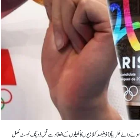
انٹرنیشنل ٹیسٹنگ ایجنسی (آئی ٹی اے) نے اعلان کیا ہے کہ پیرس اولمپکس میں شامل ہونے والے تقریباً 90 فیصد کھلاڑیوں کا کھیلوں کے انعقاد سے قبل ڈوپنگ ٹیسٹ مکمل