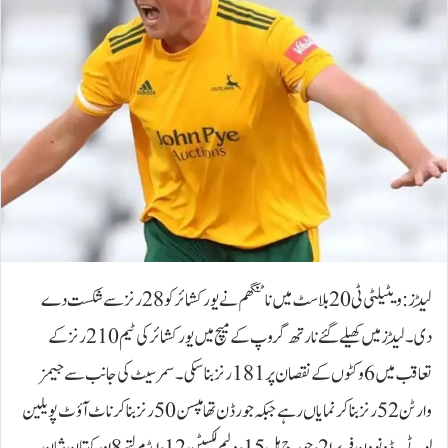
لِیڈز: ویٹیلٹی ٹی 20 بلاسٹ میں ناٹنگھم نے یورکشائر کو 28 رنز سے شکست دے
دی۔لِیڈز میں کھیلے گئے نارتھ گروپ کے میچ میں یورکشائر کی ٹیم 210 رنز کے
تعاقب میں 6 وکٹوں کے نقصان پر 181 رنز بنا سکی۔سمرسیٹ کی جانب سے جیمز
وارٹن 52 رنز بنا کر نمایاں رہے جبکہ جورڈن تھامپسن 50 رنز بنا کر ناٹ آؤٹ پویلین