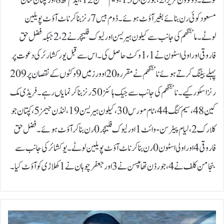
لوٹے۔ ڈونوون فریرا 2، جورج ہل 15، ولیم لکسٹن 12، ایڈم لتھ 8 اور کپتان شان
مسعود کوئی رن بنائے بغیر آؤٹ ہوئے۔ڈوم بیس 7 رنز بنا کر ناٹ آؤٹ پویلین
لوٹے۔ماٹنگھم کی جانب سے کیلون ہیریسن اور لیوک فلیچر نے 2، 2 جبکہ فضل حق
فاروقی اور اولی اسٹون نے 1، 1 وکٹ حاصل کی۔اس سے قبل یورکشارئر کی دعوت پر
پہلے بیٹنگ کرتے ہوئے ناٹنگھم نے مقررہ 20 اوورز میں 9 وکٹوں کے نقصان پر 209
رنز اسکور کیے۔ناٹنگھم کی جانب سے جیک ہائنز 50 رنز بنا کر نمایاں رہے۔ فریڈی مک
کین 48، سیم کنگ 44، ٹام مورس 30، کیلون ہیریسن 19، لنڈن جیمز 5، کپتان جو
کلارک 2، لیام پیٹرسن-وائٹ 1 اور لیوک فلیچر 0 رن بنا کر آؤٹ ہوئے۔فضل حق
فاروقی 4 اور اولی اسٹون 0 رن بنا کر ناٹ آؤٹ پویلین لوٹے۔یوکشائر کی جانب سے
بنجامن کلف نے 4، جورڈن تھامپسن نے 3 اور جعفر چوہان نے 1 کھلاڑی کو آؤٹ کیا۔
ا