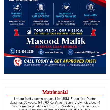
Matrimonial
Lahore family seeks proposal for USMLE-qualified Doctor
daughter, 30 years, 5'6", 60 Kg, Araein Sunni Brelvi, divorced (4
months marriage). Applied for U.S. Residency. Suitable match:
Doctor, Engineer, or Businessman residing in USA.