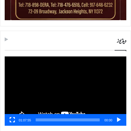
ویڈیوز
ویڈیو
پلیئر
01:07:55
00:00