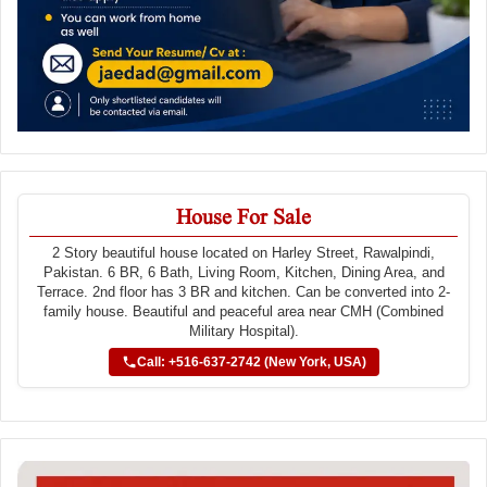
House For Sale
2 Story beautiful house located on Harley Street, Rawalpindi,
Pakistan. 6 BR, 6 Bath, Living Room, Kitchen, Dining Area, and
Terrace. 2nd floor has 3 BR and kitchen. Can be converted into 2-
family house. Beautiful and peaceful area near CMH (Combined
Military Hospital).
Call: +516-637-2742 (New York, USA)