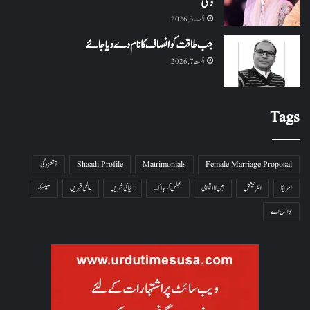
دی
اگست 3, 2026
جب طاقت کو انصاف کا نام دے دیا جائے
اگست 7, 2026
Tags
Female Marriage Proposal
Matrimonials
Shaadi Profile
آتشزدگی
امریکا
انٹرنیشنل
بین الاقوامی
جھلس کر ہلاک
دنیا کی خبریں
عالمی خبریں
میکسیکو
یو ایس اے