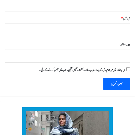
ڑ
ے
ای میل
*
ویب‌ سائٹ
اس براؤزر میں میرا نام، ای میل، اور ویب سائٹ محفوظ رکھیں اگلی بار جب میں تبصرہ کرنے کےلیے۔