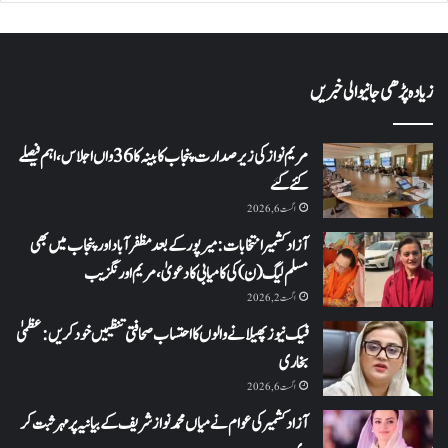
زیادہ پڑھی جانیوالی خبریں
مریم نواز کی زیر صدارت پنجاب کابینہ کا 36واں اجلاس،اہم فیصلے
کئے گئے
اگست 6, 2026
آزاد کشمیر انتخابات: میرپور کے بعد مظفرآباد اور پنجاب میں بھی
مسلم لیگ (ن) کی کامیابی کا دعویٰ، مریم اورنگزیب
اگست 2, 2026
فیک نیوز پھیلانے والوں کا احتساب صحافتی تنظیمیں خود کریں: عظمیٰ
بخاری
اگست 6, 2026
آزاد کشمیر کی عوام نے میاں محمد نواز شریف کے بیانیہ پر مہر ثبت کر