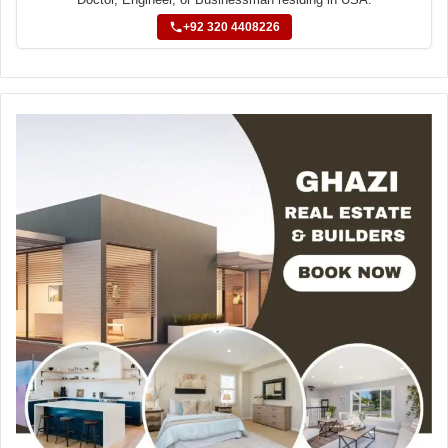
+92 320 4408226