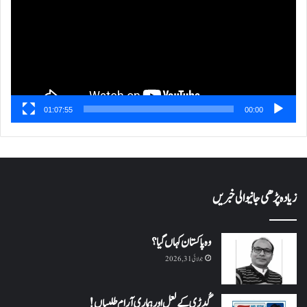
01:07:55
00:00
زیادہ پڑھی جانیوالی خبریں
وہ پاکستان کہاں گیا؟
جولائی 31, 2026
گُدڑی کے لعل اور ہماری آرام طلبیاں!