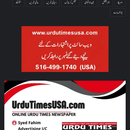
امریکا
انٹرنیشنل
بین الاقوامی
جھلس کر ہلاک
دنیا کی خبریں
عالمی خبریں
میکسیکو
یو ایس اے