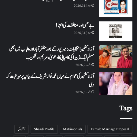
جولائی 31, 2026
بے حسی اور منافقت کی انتہا !
جولائی 31, 2026
آزاد کشمیر انتخابات: میرپور کے بعد مظفرآباد اور پنجاب میں بھی
مسلم لیگ (ن) کی کامیابی کا دعویٰ، مریم اورنگزیب
اگست 2, 2026
آزاد کشمیر کی عوام نے میاں محمد نواز شریف کے بیانیہ پر مہر ثبت کر
دی
اگست 3, 2026
Tags
Female Marriage Proposal
Matrimonials
Shaadi Profile
آتشزدگی