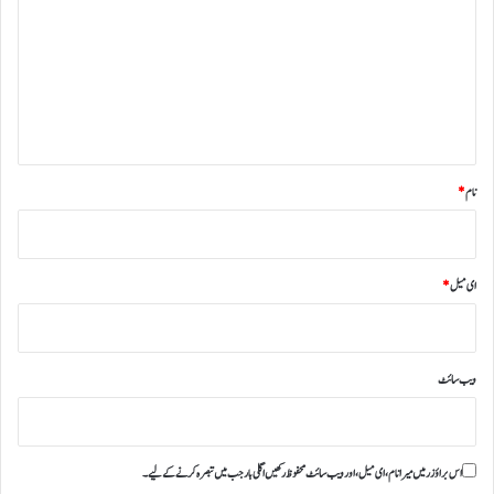
ص
ر
ہ
*
نام
*
ای میل
*
ویب‌ سائٹ
اس براؤزر میں میرا نام، ای میل، اور ویب سائٹ محفوظ رکھیں اگلی بار جب میں تبصرہ کرنے کےلیے۔