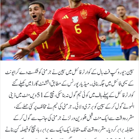
سپین : یورو کپ فٹ بال کے کوارٹر فائنل میں سپین نے جرمنی کو شکست دے کر ایونٹ
کے سیمی فائنل میں جگہ بنالی۔میڈیا رپورٹس کے مطابق اششٹٹ گارڈ میں کھیلے گئے
کوارٹر فائنل کے پہلے ہاف میں کوئی ٹیم گول نہ بناسکی، میچ کے 51 ویں منٹ میں ڈینی
المو نے گول کرکے سپین کو برتری دلائی۔جرمنی کی ٹیم نے مخالف پر کئی حملے کئے،
مقررہ وقت سے ایک منٹ قبل فلورین ورٹز نے جرمنی کی جانب سے گول کرکے
مقابلہ برابر کردیا۔مقررہ وقت تک مقابلہ ایک ایک سے برابر رہا، میچ کو فیصلہ کن بنانے