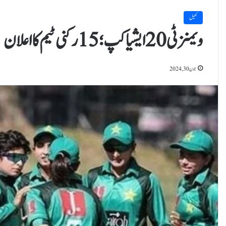
کھیل
ویمنزٹی 20ایشیا کپ؛ 15 رکنی ٹیم کا اعلان
جون 30, 2024