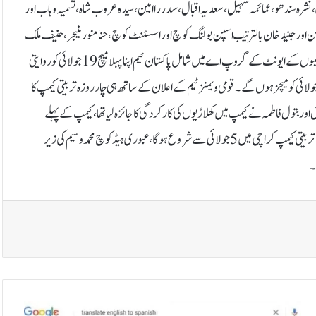
لوی، نشرہ سندھو، عمائمہ سہیل، سعدیہ اقبال، سدررا امین، سیدہ عروب شاہ، تسمیہ وہاب اور
 اور جنید خان بالترتیب اسپن بولنگ کوچ اور اسسٹنٹ کوچ ،حنا منور منیجر، حنیف ملک
فیلڈنگ کوچ ، رابعہ صدیق فزیو اور ولید احمد انالسٹ کی ذمہ داری ادا کریں گے۔8 ٹیموں کے ایونٹ کےگروپ اے میں شامل پاکستان ٹیم اپنا پہلا میچ 19جولائی کو روایتی
یف انڈیا کے خلاف کھیلے گی، نیپال اور متحدہ عرب امارات کے خلاف 21 اور 23جولائی کو میچز ہوں گے۔قومی ویمنز ٹیم کے اعلان کے ساتھ ہی چار روزہ تربیتی کیمپ کا
ر بتول فاطمہ نے کیمپ میں کھلاڑیوں کی کارکردگی کا جائزہ لیا تھا،کیمپ کے پہلے
مرحلے کے اختتام پر تمام کھلاڑی اپنے گھروں کو روانہ ہو گئیں۔منتخب قومی ویمنز ٹیم کا تربیتی کیمپ کراچی میں 5 جولائی سے شروع ہوگا،عبوری ہیڈ کوچ محمد وسیم کی زیر
۔
گ