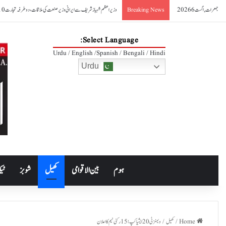
جمعرات, اگست 6 2026
امریکا: پوتے نے بیگ میں توپ کے گولے رکھ دیے، دادی ایئرپورٹ پر پکڑی گئ
Breaking News
Select Language:
Urdu / English /Spanish / Bengali / Hindi
Urdu
ہوم
بین الاقوامی
کھیل
شوبز
ٹیک
Home
/
کھیل
/
ویمنزٹی 20ایشیا کپ؛ 15 رکنی ٹیم کا اعلان