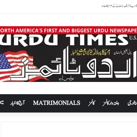
یں
نالوجی
ہفتہ وار کالمز
کالمز
MATRIMONIALS
آج کا اخبار