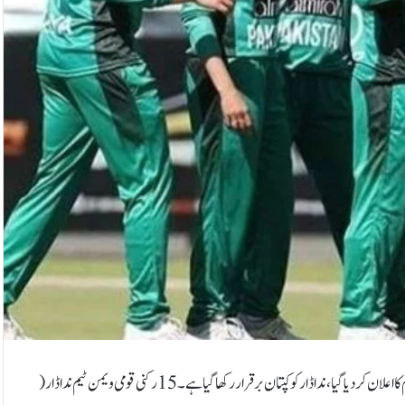
کراچی: ویمنزٹی ٹوئنٹی ایشیا کپ کرکٹ ٹورنامنٹ کے لیے 15 رکنی پاکستان ویمنزٹیم کا اعلان کردیا گیا،ندا ڈار کوکپتان برقرار رکھا گیا ہے۔ 15 رکنی قومی ویمن ٹیم ندا ڈار(