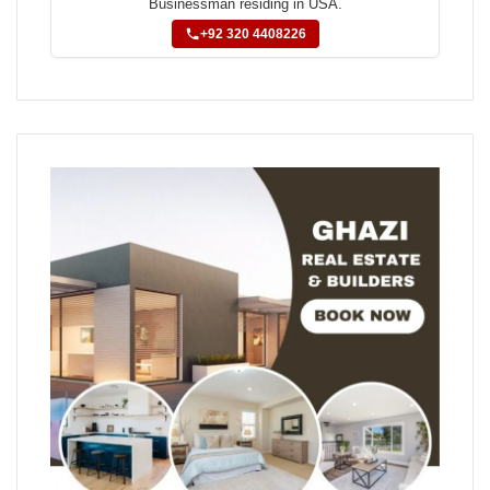
Businessman residing in USA.
+92 320 4408226