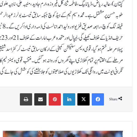
کپتان)، عالیہ ریاض، ڈیانا بیگ، فاطمہ ثنا، گل فیروزہ، ارم جاوید، منیبہ علی، ناجیہ ع
طوبہ حسن پر مشتمل ہے۔محمد وسیم ٹیم کے ہیڈ کوچ جبکہ سابق ٹیسٹ بولرز عبدالرحمن
حر
پہلا مرحلہ ختم ہوگیا،قومی ویمن سلیکشن کمیٹی کے ارکان سابق ٹیسٹ کرکٹر اسد شفیق او
نگرانی ایونٹ میں روانگی تک کھلاڑیوں کی صلاحیتوں کو جلا بخشنے کی کوشش کی جائے گی
Print
Share via Email
Pinterest
LinkedIn
X
Facebook
Share
ک