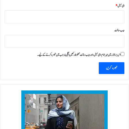
ای میل
*
ویب‌ سائٹ
اس براؤزر میں میرا نام، ای میل، اور ویب سائٹ محفوظ رکھیں اگلی بار جب میں تبصرہ کرنے کےلیے۔