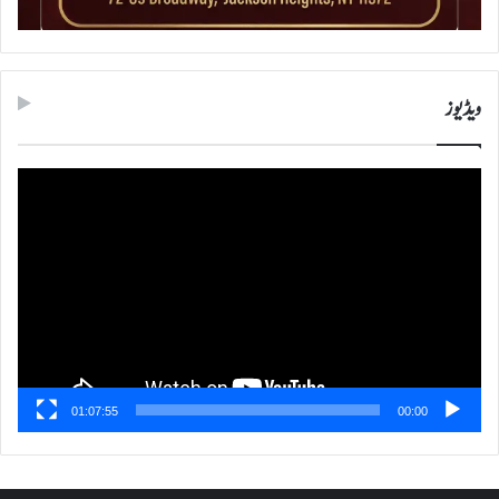
ویڈیوز
ویڈیو
پلیئر
01:07:55
00:00