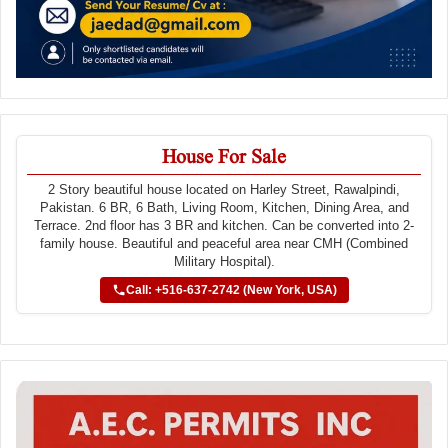
House For Sale
2 Story beautiful house located on Harley Street, Rawalpindi,
Pakistan. 6 BR, 6 Bath, Living Room, Kitchen, Dining Area, and
Terrace. 2nd floor has 3 BR and kitchen. Can be converted into 2-
family house. Beautiful and peaceful area near CMH (Combined
Military Hospital).
Call: +516-637-2742 (New York, USA)