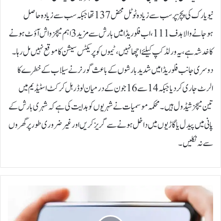
نیویارک کی پچز پر سب سے زیادہ ٹوٹل محض 137 تھا جبکہ سب سے زیادہ حاصل
ہوجانے والا ہدف 111، اب فلوریڈا میں بارش سے مزید 3 اہم میچز واش آؤٹ ہونے
کا خدشہ ہے، یہ ورلڈکپ کیلئے اچھا نہیں، ٹیموں کو پریکٹس سیشن کا موقع نہیں مل رہا۔
دوسری جانب فلوریڈا میں شدید بارشوں کے باعث گورنر نے سیلاب کے خطرے کا
الرٹ جاری کردیا جبکہ 14 سے 16 جون کے درمیان لوڈرہل کرکٹ اسٹیڈیم میں
تین میچز شیڈول ہیں۔محکمہ موسمیات نے شہریوں کو ہدایت کی ہے کہ شہری بارش کے
پانی میں پیدل یا گاڑیوں میں داخل ہونے سے گریز کریں اور غیر ضروری طور پر گھروں
سے نہ نکلیں۔
ی
و
ٹ