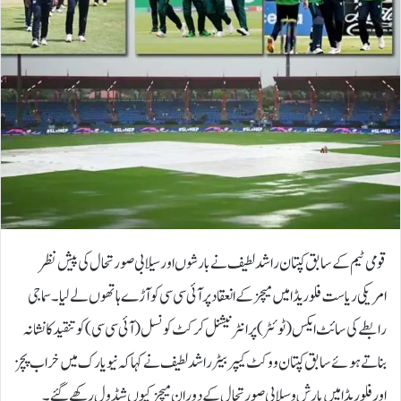
قومی ٹیم کے سابق کپتان راشد لطیف نے بارشوں اور سیلابی صورتحال کی پیش نظر
امریکی ریاست فلوریڈا میں میچز کے انعقاد پر آئی سی سی کو آڑے ہاتھوں لے لیا۔سماجی
رابطے کی سائٹ ایکس (ٹوئٹر) پر انٹرنیشنل کرکٹ کونسل (آئی سی سی) کو تنقید کا نشانہ
بناتے ہوئے سابق کپتان و وکٹ کیپر بیٹر راشد لطیف نے کہا کہ نیویارک میں خراب پچز
اور فلوریڈا میں بارش و سیلابی صورتحال کے دوران میچز کیوں شیڈول رکھے گئے۔