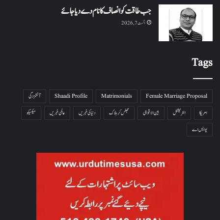
جب طاقت کو انصاف کا نام دے دیا جائے
اگست 7, 2026
Tags
Female Marriage Proposal
Matrimonials
Shaadi Profile
آتشزدگی
امریکا
انٹرنیشنل
بین الاقوامی
جھلس کر ہلاک
دنیا کی خبریں
عالمی خبریں
میکسیکو
یو ایس اے