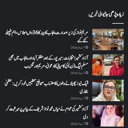
زیادہ پڑھی جانیوالی خبریں
مریم نواز کی زیر صدارت پنجاب کابینہ کا 36واں اجلاس،اہم فیصلے
کئے گئے
اگست 6, 2026
آزاد کشمیر انتخابات: میرپور کے بعد مظفرآباد اور پنجاب میں بھی
مسلم لیگ (ن) کی کامیابی کا دعویٰ، مریم اورنگزیب
اگست 2, 2026
فیک نیوز پھیلانے والوں کا احتساب صحافتی تنظیمیں خود کریں: عظمیٰ
بخاری
اگست 6, 2026
آزاد کشمیر کی عوام نے میاں محمد نواز شریف کے بیانیہ پر مہر ثبت کر
دی
اگست 3, 2026