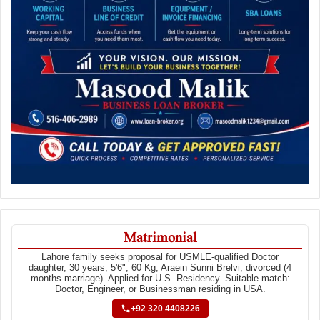
Matrimonial
Lahore family seeks proposal for USMLE-qualified Doctor
daughter, 30 years, 5'6", 60 Kg, Araein Sunni Brelvi, divorced (4
months marriage). Applied for U.S. Residency. Suitable match:
Doctor, Engineer, or Businessman residing in USA.
+92 320 4408226