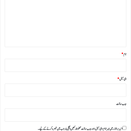
ص
ر
ہ
*
نام
*
ای میل
*
ویب‌ سائٹ
اس براؤزر میں میرا نام، ای میل، اور ویب سائٹ محفوظ رکھیں اگلی بار جب میں تبصرہ کرنے کےلیے۔