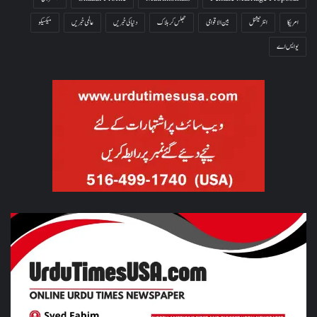
امریکا
انٹرنیشنل
بین الاقوامی
جھلس کر ہلاک
دنیا کی خبریں
عالمی خبریں
میکسیکو
یو ایس اے