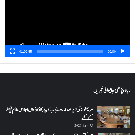
01:07:55
00:00
زیادہ پڑھی جانیوالی خبریں
مریم نواز کی زیر صدارت پنجاب کابینہ کا 36واں اجلاس،اہم فیصلے
کئے گئے
اگست 6, 2026