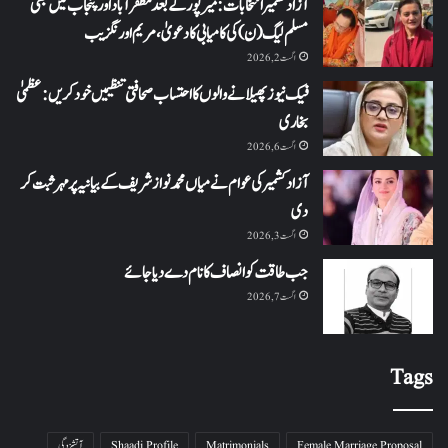
آزاد کشمیر انتخابات: میرپور کے بعد مظفرآباد اور پنجاب میں بھی
مسلم لیگ (ن) کی کامیابی کا دعویٰ، مریم اورنگزیب
اگست 2, 2026
فیک نیوز پھیلانے والوں کا احتساب صحافتی تنظیمیں خود کریں: عظمیٰ
بخاری
اگست 6, 2026
آزاد کشمیر کی عوام نے میاں محمد نواز شریف کے بیانیہ پر مہر ثبت کر
دی
اگست 3, 2026
جب طاقت کو انصاف کا نام دے دیا جائے
اگست 7, 2026
Tags
Female Marriage Proposal
Matrimonials
Shaadi Profile
آتشزدگی