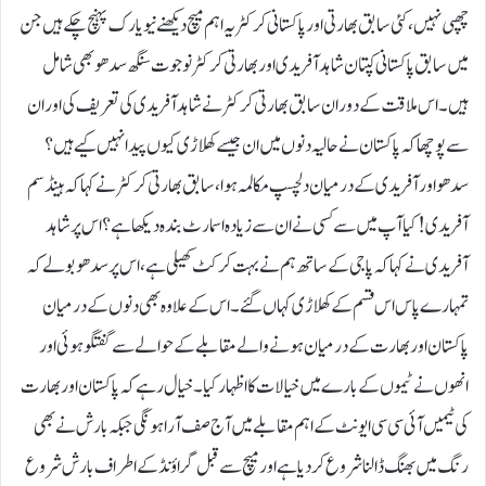
چھپی نہیں، کئی سابق بھارتی اور پاکستانی کرکٹر یہ اہم میچ دیکھنے نیویارک پہنچ چکے ہیں جن
میں سابق پاکستانی کپتان شاہد آفریدی اور بھارتی کرکٹر نوجوت سنگھ سدھو بھی شامل
ہیں۔اس ملاقت کے دوران سابق بھارتی کرکٹر نے شاہد آفریدی کی تعریف کی اور ان
سے پوچھا کہ پاکستان نے حالیہ دنوں میں ان جیسے کھلاڑی کیوں پیدا نہیں کیے ہیں؟
سدھو اور آفریدی کے درمیان دلچسپ مکالمہ ہوا، سابق بھارتی کرکٹر نے کہا کہ ہینڈسم
آفریدی! کیا آپ میں سے کسی نے ان سے زیادہ اسمارٹ بندہ دیکھا ہے ؟اس پر شاہد
آفریدی نے کہا کہ پاجی کے ساتھ ہم نے بہت کرکٹ کھیلی ہے، اس پر سدھو بولے کہ
تمہارے پاس اس قسم کے کھلاڑی کہاں گئے۔اس کے علاوہ بھی دنوں کے درمیان
پاکستان اور بھارت کے درمیان ہونے والے مقابلے کے حوالے سے گفتگو ہوئی اور
انھوں نے ٹیموں کے بارے میں خیالات کا اظہار کیا۔خیال رہے کہ پاکستان اور بھارت
کی ٹیمیں آئی سی سی ایونٹ کے اہم مقابلے میں آج صف آرا ہونگی جبکہ بارش نے بھی
رنگ میں بھنگ ڈالنا شروع کردیا ہے اور میچ سے قبل گراؤنڈ کے اطراف بارش شروع