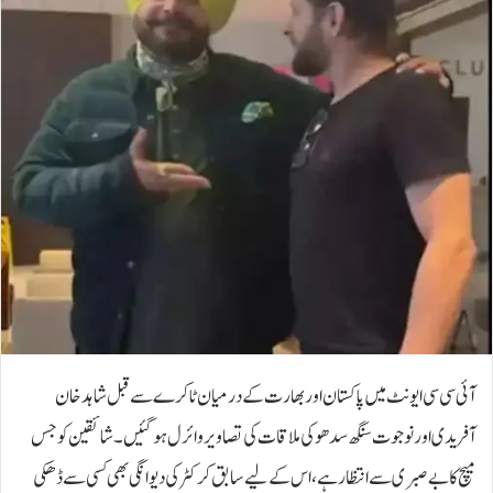
آئی سی سی ایونٹ میں پاکستان اور بھارت کے درمیان ٹاکرے سے قبل شاہد خان
آفریدی اور نوجوت سنگھ سدھو کی ملاقات کی تصاویر وائرل ہوگئیں۔شائقین کو جس
میچ کا بے صبری سے انتظار ہے، اس کے لیے سابق کرکٹر کی دیوانگی بھی کسی سے ڈھکی