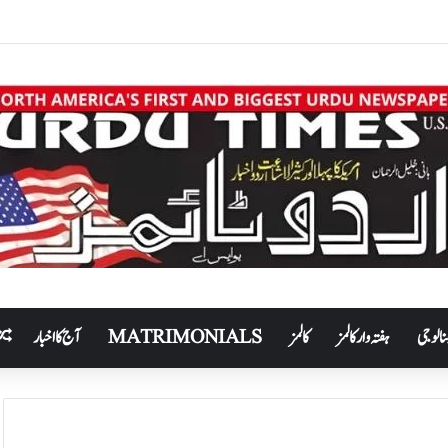
نالوجی
ہفتہ وار کالمز
کالمز
MATRIMONIALS
آج کا اخبار