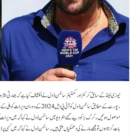
نیوزی لینڈ کے سابق کرکٹر اور کمنٹیٹر سائمن ڈول نے انکشاف کیا ہے کہ بھارتی بیٹر ویر
رپورٹ کے مطابق سائمن ڈول کو آئی پی ا
موصول ہوئیں۔کرک بز کو دیے گئے انٹرویو میں سائمن ڈول نے کہا کہ میں ویرات کوہل
بات کرتا ہوں تو مجھے مارنے کی دھمکیاں ملتی ہیں۔سائمن ڈول نے کہا کہ میں کسی پر ذات