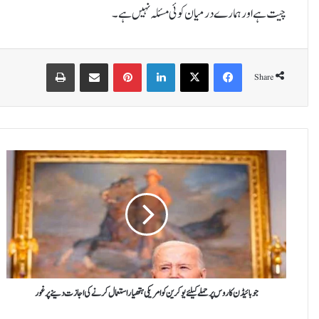
چیت ہے اور ہمارے درمیان کوئی مسئلہ نہیں ہے۔
Print
Share via Email
Pinterest
LinkedIn
X
Facebook
Share
ج
و
ب
ا
ئ
ی
ڈ
ن
ک
ا
جو بائیڈن کاروس پر حملے کیلئے یوکرین کو امریکی ہتھیار استعمال کرنے کی اجازت دینے پر غور
ر