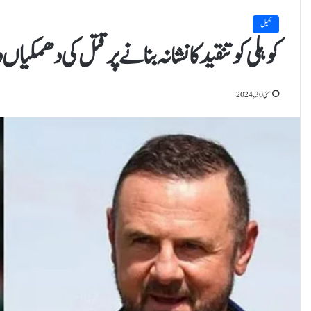
کھیل
کوہلی کو تنقید کا نشانہ بنانے پر قتل کی دھمکیا
مئی 30, 2024