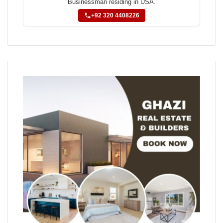
Businessman residing in USA.
+92 320 4408226