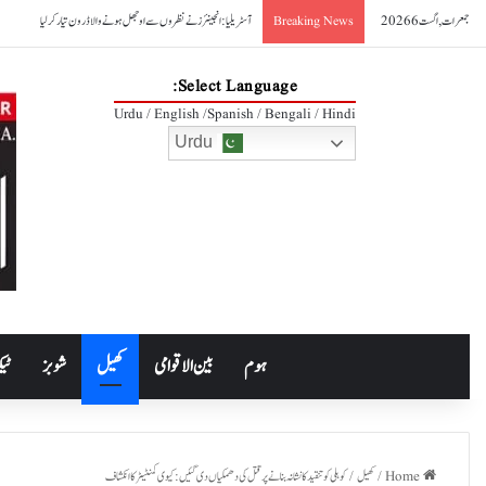
جمعرات, اگست 6 2026
آسٹریلیا: انجینئرز نے نظروں سے اوجھل ہونے والا ڈرون تیار کر لیا
Breaking News
Select Language:
Urdu / English /Spanish / Bengali / Hindi
Urdu
ہوم
بین الاقوامی
کھیل
شوبز
ٹیک
Home
/
کھیل
/
کوہلی کو تنقید کا نشانہ بنانے پر قتل کی دھمکیاں دی گئیں: کیوی کمنٹیٹر کا انکشاف