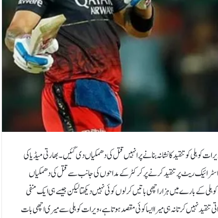
ات کوہلی کو تنقید کا نشانہ بنانے پر انہیں قتل کی دھمکیاں دی گئیں۔بھارتی میڈیا کی
یل 2024 کے دوران ویرات کوہلی کے اسٹرائیک ریٹ پر تنقید کرنے پر کرکٹر کے مداحوں کی جانب سے قتل کی دھمکیاں
ی کے بارے میں ہزار اچھی باتیں کرلوں کوئی نہیں دیکھتا لیکن جیسے ہی ایک منفی
ی تنقید نہیں کرتا نہ ہی میرا ایسا کوئی مقصد ہوتا ہے، ویرات کوہلی سے میری اچھی بات