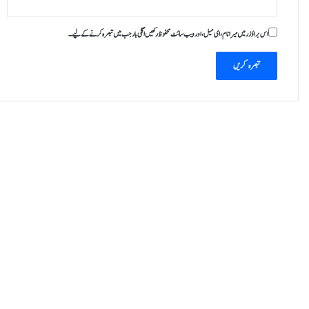
ے
ک
اس براؤزر میں میرا نام، ای میل، اور ویب سائٹ محفوظ رکھیں اگلی بار جب میں تبصرہ کرنے کےلیے۔
ی
ا
ج
ا
ز
ت
د
ی
ن
ے
پ
ر
غ
و
ر