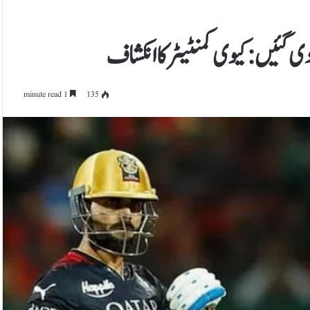
ں دی گئیں: کیوی کمنٹیٹر کا انکشاف
1 minute read
135