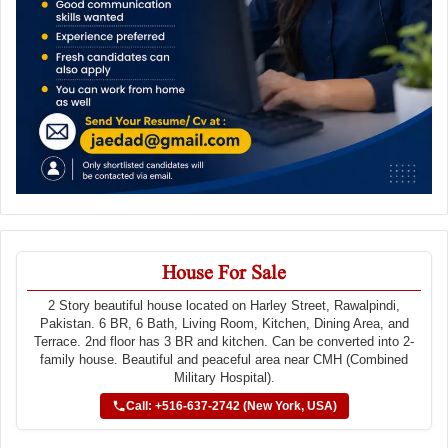
House For Sale
2 Story beautiful house located on Harley Street, Rawalpindi,
Pakistan. 6 BR, 6 Bath, Living Room, Kitchen, Dining Area, and
Terrace. 2nd floor has 3 BR and kitchen. Can be converted into 2-
family house. Beautiful and peaceful area near CMH (Combined
Military Hospital).
Call: +516-637-2742 (New York, USA)