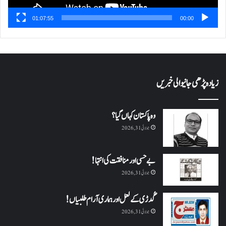
01:07:55
00:00
زیادہ پڑھی جانیوالی خبریں
وہ پاکستان کہاں گیا؟
جولائی 31, 2026
بے حسی اور منافقت کی انتہا !
جولائی 31, 2026
گُدڑی کے لعل اور ہماری آرام طلبیاں!
جولائی 31, 2026