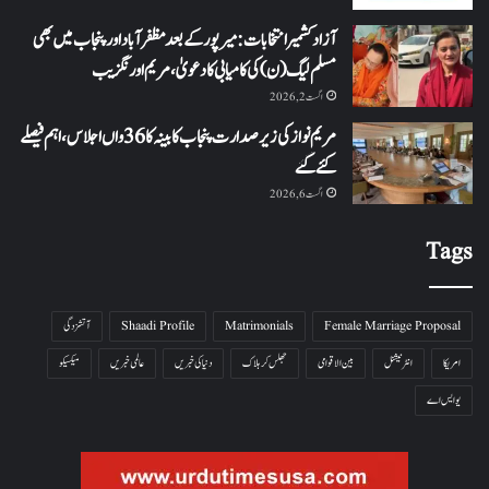
آزاد کشمیر انتخابات: میرپور کے بعد مظفرآباد اور پنجاب میں بھی
مسلم لیگ (ن) کی کامیابی کا دعویٰ، مریم اورنگزیب
اگست 2, 2026
مریم نواز کی زیر صدارت پنجاب کابینہ کا 36واں اجلاس،اہم فیصلے
کئے گئے
اگست 6, 2026
Tags
Female Marriage Proposal
Matrimonials
Shaadi Profile
آتشزدگی
امریکا
انٹرنیشنل
بین الاقوامی
جھلس کر ہلاک
دنیا کی خبریں
عالمی خبریں
میکسیکو
یو ایس اے