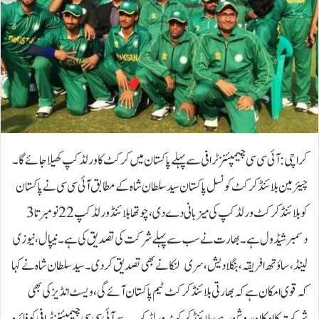
کراچی: آئی سی سی چیمپئنز ٹرافی سے پہلے پاکستان میں کرکٹ کا ورلڈ کپ کھیلا جائے گا۔
چیئرمین بلائنڈ کرکٹ کونسل پاکستان سید سلطان شاہ کے مطابق آئی سی سی نے پاکستان
کو بلائنڈ کرکٹ ورلڈ کپ کی میزبانی دے دی، چوتھا بلائنڈ ورلڈ کپ 22 نومبرتا 3
دسمبر شیڈول ہے۔ بھارت نے سب سے پہلے شرکت کی تصدیق کی ہے۔ نیپال، نیوزی
لینڈ، ساؤتھ افریقہ، بنگلادیش، سری لنکا نے بھی تصدیق کردی۔سید سلطان شاہ نے کہا
کہ قوی امکان ہے کہ بھارتی بلائنڈ کرکٹ ٹیم پاکستان آئے گی، ویسٹ انڈیز کی بھی
شرکت کا امکان روشن ہے، بلائنڈ کرکٹ ورلڈ کپ سے آئی سی سی چیمپئنز ٹرافی کو فائدہ