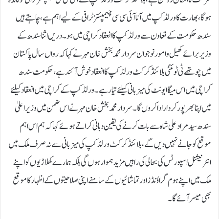
ہوگا، بھارت کا ورلڈکپ میں آنا آئی سی سی چیمپئنز ٹرافی کے لیے اہم ہے، چاہتے ہیں
سندھ حکومت کے تعاون سے ورلڈ کپ کا انعقاد کراچی میں ہو۔دریں اثنا سندھ کے
وزیر برائے کھیل وامورنوجوان سردار محمد بخش خان مہر نے کہا کہ رواں سال پاکستان
میں چوتھے ٹی ٹوئنٹی بلائنڈ کرکٹ ورلڈ کپ کاانعقاد خوش آئند ہے، حکومت سندھ
کراچی میں اس میگا ایونٹ کی میزبانی کیلئے تیار ہے۔ ورلڈ کپ کے کراچی میں انعقاد کیلئے
میں اپنا بھرپور کردار ادا کروں گا۔سردار محمد بخش خان مہر نے اس ضمن میں وزیر اعلیٰ
سندھ سید مراد علی شاہ سے بات کرنے کی یقین دہانی کراتے ہوئے کہا کہ ہم اس اہم
موقع کو جانے نہیں دیں گے، بلائنڈ کرکٹ ورلڈ کپ کی میزبانی سے نہ صرف ملک میں
انٹرنیشنل اسپورٹس کی بحالی کی راہیں مزید ہموار ہوں گی بلکہ ہمارے کھلاڑیوں کو اپنے
ملک میں اپنے ہوم گراؤنڈز اورتماشائیوں کے سامنے اپنی صلاحیتوں کے اظہار کا موقع
بھی میسر آئے گا۔