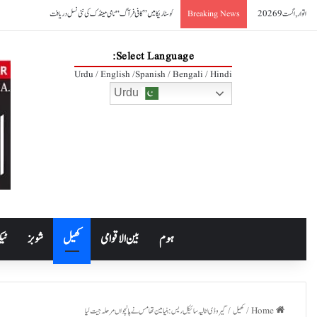
اتوار, اگست 9 2026
کوسٹا ریکا میں ’’کافی فرآگ‘‘ نامی مینڈک کی نئی نسل دریافت
Breaking News
Select Language:
Urdu / English /Spanish / Bengali / Hindi
Urdu
ہوم
بین الاقوامی
کھیل
شوبز
ٹیک
Home
/
کھیل
/
گیروڈی اٹالیہ سائیکل ریس: بنیامین تھامس نے پانچواں مرحلہ جیت لیا