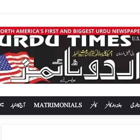
نالوجی
ہفتہ وار کالمز
کالمز
MATRIMONIALS
آج کا اخبار