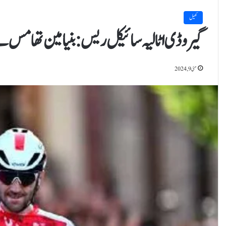
کھیل
گیروڈی اٹالیہ سائیکل ریس: بنیامین تھامس ن
مئی 9, 2024