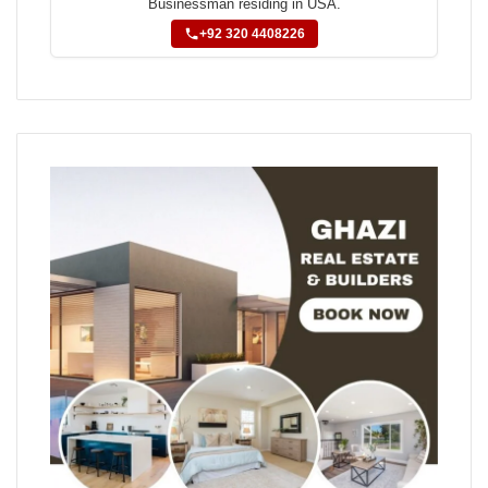
Businessman residing in USA.
+92 320 4408226