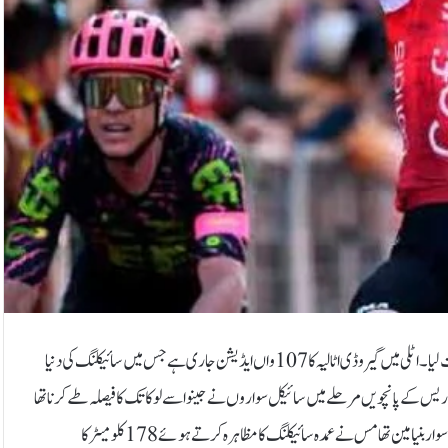
روم : فرانس کے بنیامین تھامس نے گیرو ڈی اٹالیہ سائیکل ریس کا پانچواں مرحلہ جیت لیا۔اٹلی میں گیرو ڈی اٹالیہ کا 107 واں ایڈیشن جاری ہے جس میں سائیکلنگ کی دنیا
س کے پانچویں مرحلے میں سائیکل سواروں نے جینوا سے لوکا تک کا فیصلہ طے کرنا تھا
جو پہاڑی مرحلہ تھا جس کا فاصلہ 178 کلو میٹر پر محیط تھا۔28 سالہ فرانسیسی سائیکل سوار بنیامین تھامس نے عمدہ سائیکلنگ کا مظاہرہ کرتے ہوئے 178کلومیٹر کا