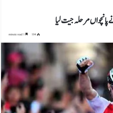
ے پانچواں مرحلہ جیت لیا
1 minute read
104