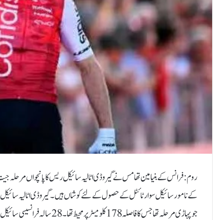
کے نامور سائیکل سوار ٹائٹل کے حصول کے لئے کوشاں ہیں۔گیرو ڈی اٹالیہ سائیکل ری