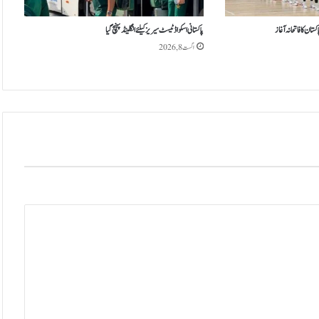
ا
ر
ان کا فاتحانہ آغاز
پاکستانی اسکواڈ ٹیسٹ سیریز کیلئے انگلینڈ پہنچ گیا
ی
اگست 8, 2026