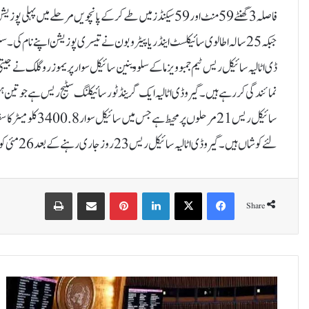
جبکہ 25 سالہ اطالوی سائیکلسٹ اینڈریا پیٹروبون نے تیسری پوزیشن اپنے نام کی
ڈی اٹالیہ سائیکل ریس ٹیم جمبو ویزما کے سلووینین سائیکل سوار پریموز روگلک نے جیت
نمائندگی کر رہے ہیں۔گیرو ڈی اٹالیہ ایک گرینڈ ٹور سائیکلنگ سٹیج ریس ہے جو تین 
لئے کوشاں ہیں۔گیرو ڈی اٹالیہ سائیکل ریس 23 روز جاری رہنے کے بعد 26 مئی کو اختتام پذیر ہوگی۔
Print
Share via Email
Pinterest
LinkedIn
X
Facebook
Share
ا
ق