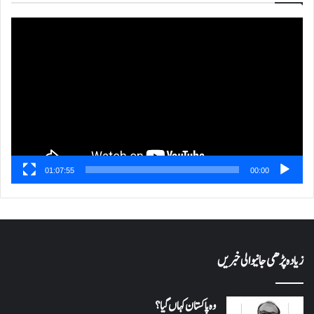
ویڈیو
پلیئر
01:07:55
00:00
زیادہ پڑھی جانیوالی خبریں
وہ پاکستان کہاں گیا؟