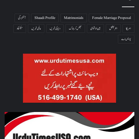
Female Marriage Proposal
Matrimonials
Shaadi Profile
آتشزدگی
امریکا
انٹرنیشنل
بین الاقوامی
جھلس کر ہلاک
دنیا کی خبریں
عالمی خبریں
میکسیکو
یو ایس اے