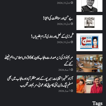
جولائی 31, 2026
بے حسی اور منافقت کی انتہا !
جولائی 31, 2026
گُدڑی کے لعل اور ہماری آرام طلبیاں!
جولائی 31, 2026
مریم نواز کی زیر صدارت پنجاب کابینہ کا 36واں اجلاس،اہم فیصلے
کئے گئے
اگست 6, 2026
آزاد کشمیر انتخابات: میرپور کے بعد مظفرآباد اور پنجاب میں بھی
مسلم لیگ (ن) کی کامیابی کا دعویٰ، مریم اورنگزیب
اگست 2, 2026
Tags