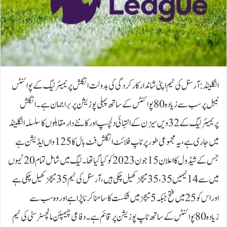
انگلینڈ: آرسنل کی ٹیم اپنی شاندار کارکردگی کی بدولت انگلش پریمیئر لیگ کے پوائنٹس
ٹیبل پر سب سے زیادہ 80 پوائنٹس کے ساتھ پہلی پوزیشن پر براجمان ہے۔انگلش
پریمیئر لیگ کے 32 ویں سیزن کے انتہائی دلچسپ اور کانٹے دار مقابلوں کا سلسلہ انگلینڈ
میں جاری ہے، یہ مجموعی طور پر ٹاپ فلائٹ انگلش فٹ بال کا 125واں ایڈیشن ہے
جس کے شیڈول کا اعلان 15 جون 2023 کو کیا گیا تھا۔لیگ میں شامل تمام 20 ٹیموں
میں سے 14 ٹیمیں 35،35 میچز کھیل چکی ہیں، آرسنل کی ٹیم 35 میچز کھیل چکی ہے
اور اس کو 25 میں فتح جبکہ 5 میچز میں شکست کا سامنا کرنا پڑا ہے اور وہ سب سے
زیادہ 80 پوائنٹس کے ساتھ ٹاپ پوزیشن پر قائم ہے۔دفاعی چیمپئن مانچسٹر سٹی کی ٹیم