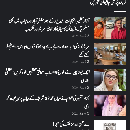
زیادہ پڑھی جانیوالی خبریں
آزاد کشمیر انتخابات: میرپور کے بعد مظفرآباد اور پنجاب میں بھی
مسلم لیگ (ن) کی کامیابی کا دعویٰ، مریم اورنگزیب
اگست 2, 2026
مریم نواز کی زیر صدارت پنجاب کابینہ کا 36واں اجلاس،اہم فیصلے
کئے گئے
اگست 6, 2026
فیک نیوز پھیلانے والوں کا احتساب صحافتی تنظیمیں خود کریں: عظمیٰ
بخاری
اگست 6, 2026
آزاد کشمیر کی عوام نے میاں محمد نواز شریف کے بیانیہ پر مہر ثبت کر
دی
اگست 3, 2026
بے حسی اور منافقت کی انتہا !