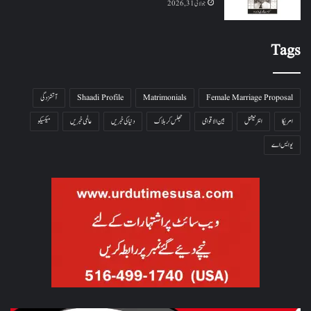
جولائی 31, 2026
Tags
Female Marriage Proposal
Matrimonials
Shaadi Profile
آتشزدگی
امریکا
انٹرنیشنل
بین الاقوامی
جھلس کر ہلاک
دنیا کی خبریں
عالمی خبریں
میکسیکو
یو ایس اے