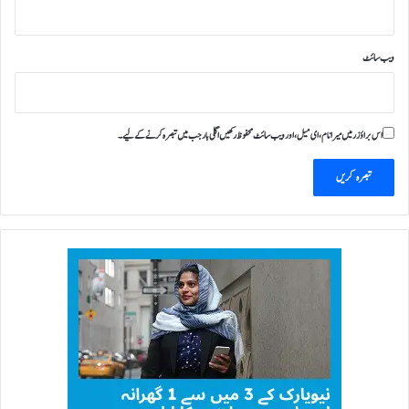
ویب‌ سائٹ
اس براؤزر میں میرا نام، ای میل، اور ویب سائٹ محفوظ رکھیں اگلی بار جب میں تبصرہ کرنے کےلیے۔