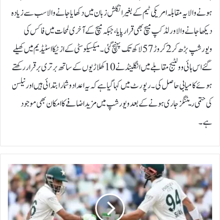
ہونے والا یہ مقابلہ امریکی ٹیم کے بغیر انگلش زبان میں دکھایا جانے والا سب سے زیادہ
دیکھا جانے والا ورلڈ کپ میچ بھی قرار پایا، جبکہ میچ کے آخری لمحات میں فاکس کی
ویورشپ بڑھ کر 2 کروڑ 57 لاکھ تک پہنچ گئی۔میکسیکو سٹی کے ازٹیکا اسٹیڈیم میں کھیلے
گئے اس ہائی وولٹیج مقابلے میں انگلینڈ نے 10 کھلاڑیوں کے ساتھ برتری برقرار رکھتے
ہوئے کامیابی حاصل کی۔رپورٹ میں کہا گیا ہے کہ یہ اعداد و شمار ابتدائی ہیں اور نیلسن
کی حتمی ریٹنگز جاری ہونے کے بعد ویورشپ میں مزید اضافے کا امکان بھی موجود
ہے۔
و
ی
س
ٹ
ا