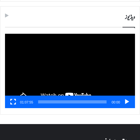
ویڈیوز
ویڈیو
پلیئر
01:07:55
00:00