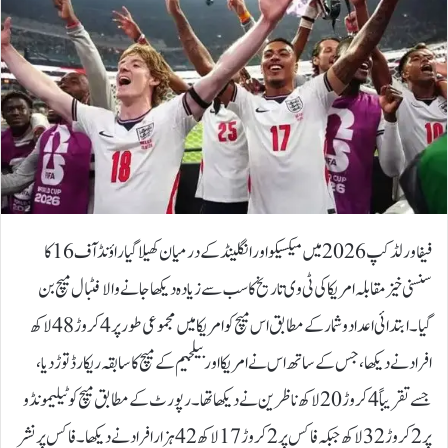
فیفا ورلڈ کپ 2026 میں میکسیکو اور انگلینڈ کے درمیان کھیلا گیا راؤنڈ آف 16 کا
سنسنی خیز مقابلہ امریکا کی ٹی وی تاریخ کا سب سے زیادہ دیکھا جانے والا فٹبال میچ بن
گیا۔ابتدائی اعداد و شمار کے مطابق اس میچ کو امریکا میں مجموعی طور پر 4 کروڑ 48 لاکھ
افراد نے دیکھا، جس کے ساتھ اس نے امریکا اور بیلجیم کے میچ کا سابقہ ریکارڈ توڑ دیا،
جسے تقریباً 4 کروڑ 20 لاکھ ناظرین نے دیکھا تھا۔رپورٹ کے مطابق میچ کو ٹیلیمونڈو
پر 2 کروڑ 32 لاکھ جبکہ فاکس پر 2 کروڑ 17 لاکھ 42 ہزار افراد نے دیکھا۔فاکس پر نشر