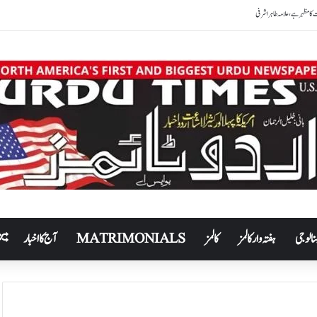
نالوجی
ہفتہ وار کالمز
کالمز
MATRIMONIALS
آج کا اخبار