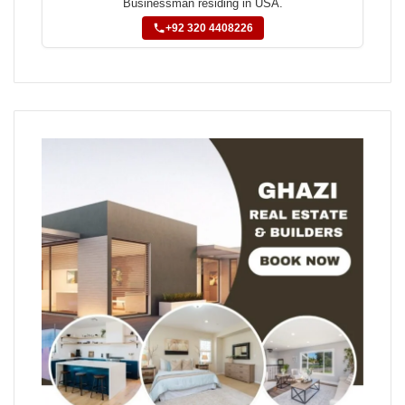
Businessman residing in USA.
+92 320 4408226