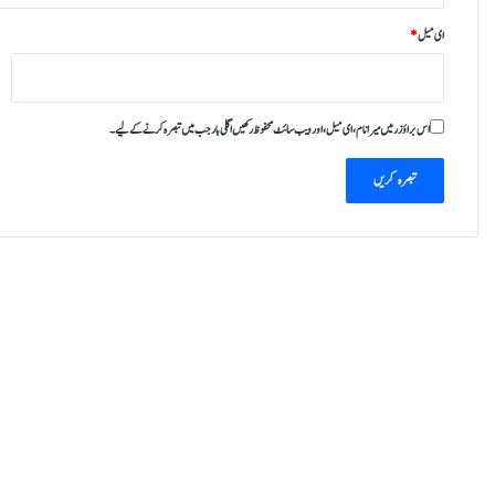
ای میل
*
اس براؤزر میں میرا نام، ای میل، اور ویب سائٹ محفوظ رکھیں اگلی بار جب میں تبصرہ کرنے کےلیے۔