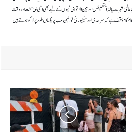
آیا عالمی شہرت یافتہ ایتھلیٹس اور بین الاقوامی ٹیموں کے لیے بھی اتنی ہی سخت اور وقت
 کا مؤقف ہے کہ سرحدی اور سیکیورٹی قوانین سب پر یکساں طور پر لاگو ہوتے ہیں
ف
ی
ف
ا
و
ر
ل