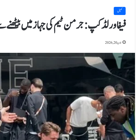
کھیل
فیفا ورلڈکپ: جرمن ٹیم کی جہاز میں بیٹھنے
جون 20, 2026