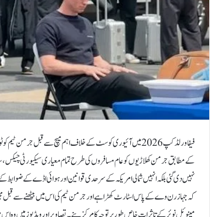
فیفا ورلڈ کپ 2026 میں آئیوری کوسٹ کے خلاف اہم میچ سے قبل جرم
کے مطابق جرمن کھلاڑیوں کو عام مسافروں کی طرح تمام معیاری سیکیورٹی چیکس، ساما
نہیں دی گئی بلکہ انہیں شمالی امریکہ کے سرحدی قوانین اور ہوائی اڈے کے ضوابط کے 
کہ جہاز رن وے کے پاس اسٹارٹ کھڑا ہے اور جرمن ٹیم کی اس میں بیٹھنے سے قبل 
مینوئل نوئر کے تاثرات خاص طور پر توجہ کا مرکز بنے۔تصاویر اور ویڈیوز میں وہ ا