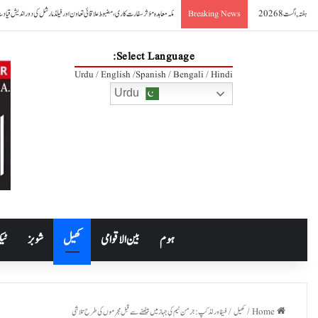
ہفتہ, اگست 8 2026
صدر آصف علی زرداری کا مکہ مشترکہ دفاعی معاہدے کا خیرمقدم
Breaking News
Select Language:
Urdu / English /Spanish / Bengali / Hindi
Urdu
ہوم
بین الاقوامی
کھیل
شوبز
ٹیک
Home
/
کھیل
/
فیفا ورلڈکپ: جرمن ٹیم کی جہاز میں بیٹھنے سے قبل مجرموں کی طرح تلاشی