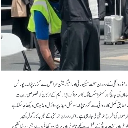
ن ٹیم کو ٹورنٹو روانگی کے دوران سخت سیکیورٹی اور امیگریشن مراحل سے گزرنا پڑا۔رپورٹس
ن کی جانچ اور کسٹمز اسکریننگ کا سامنا کرنا پڑا۔ٹیم کے ارکان کو خصوصی رعایت
مطابق مکمل کارروائی سے گزرنا پڑا۔سوشل میڈیا پر وائرل ویڈیو میں دیکھا جا سکتا ہے
مجرموں کی طرح تلاشی لی جارہی ہے۔اس دوران جرمنی کے تجربہ کار گول کیپر
س طویل اور سخت جانچ کے عمل سے کچھ ناخوش اور پریشان دکھائی دیے، جس پر شائقین