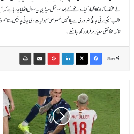
نے مختلف آراء کا اظہار کیا۔واقعے کے بعد سوشل میڈیا پر یہ سوال اٹھایا جا رہا ہے کہ 
طلب سیکیورٹی جانچ ضروری ہے یا انہیں خصوصی سہولیات دی جانی چاہئیں۔تاہم حکام
تاکہ حفاظتی معیار برقرار رکھا جا سکے۔
Print
Share via Email
Pinterest
LinkedIn
X
Facebook
Share
پ
ی
ر
ا
گ
و
ئ