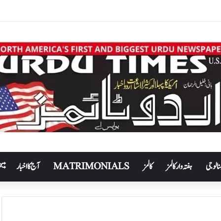
نالوجی
ہفتہ وار کالمز
کالمز
MATRIMONIALS
آج کا اخبار