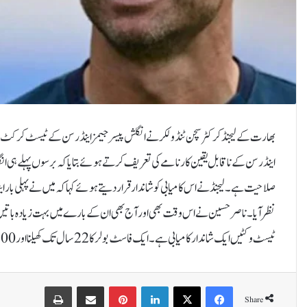
اینڈرسن کے ناقابل یقین کارنامے کی تعریف کرتے ہوئے بتایا کہ برسوں پہلے ہی انگلی
ٹیسٹ وکٹیں ایک شاندار کامیابی ہے۔ ایک فاسٹ بولر کا 22 سال تک کھیلنا اور 700 وکٹیں لیتے ہوئے مسلسل پرفارمنس دکھانا افسانوی لگتا ہے۔
Print
Share via Email
Pinterest
LinkedIn
X
Facebook
Share