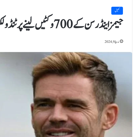
کھیل
جیمز اینڈرسن کے 700 وکٹیں لینے پر ٹنڈولکر نے ان کیلئے کیا الفاظ کہے؟
مارچ 9, 2024