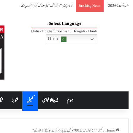
اتوار, اگست 9 2026
کوسٹا ریکا میں ’’کافی فرآگ‘‘ نامی مینڈک کی نئی نسل دریافت
Breaking News
Select Language:
Urdu / English /Spanish / Bengali / Hindi
Urdu
ہوم
بین الاقوامی
کھیل
شوبز
ٹیک
Home
/
کھیل
/
جیمز اینڈرسن کے 700 وکٹیں لینے پر ٹنڈولکر نے ان کیلئے کیا الفاظ کہے؟