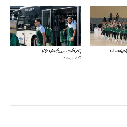
ل
ی
ن
ڈ
ک
و
ع
ب
ر
ان کا فاتحانہ آغاز
پاکستانی اسکواڈ ٹیسٹ سیریز کیلئے انگلینڈ پہنچ گیا
ت
اگست 8, 2026
ن
ا
ک
ش
ک
س
ت
،
س
ی
ر