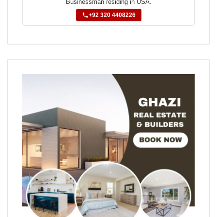
Businessman residing in USA.
+92 320 4408226