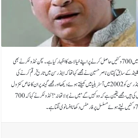
بھارت کے لیجنڈ کرکٹر سچن ٹنڈولکر نے انگلش پیسر جیمز اینڈرسن کے ٹیسٹ کرکٹ میں 700 وکٹیں حاصل کرنے پر اپنے خیالات کا اظہار کیا ہے۔سچن ٹنڈولکر نے بھی
نڈ کے سابق کپتان ناصر حسین نے مجھے کہا تھا کہ اینڈرسن میں تاریخ رقم کرنے کی
صلاحیت ہے۔لیجنڈ نے اس کامیابی کو شاندار قرار دیتے ہوئے کہا کہ میں نے پہلی بار اینڈرسن کو 2002 میں آسٹریلیا میں کھیلتے ہوئے دیکھا اور مجھے گیند پر ان کا خاص کنٹرول
نظر آیا۔ناصر حسین نے اس وقت بھی اور آج بھی ان کے بارے میں بہت زیادہ باتیں کی ہیں، مجھے یقین ہے کہ وہ کہیں گے ’میں نے بولا تھا نہ‘!ٹنڈولکر نے کہا کہ 700