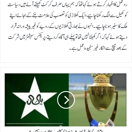
ردعمل کا اظہار کرتے ہوئے کہا تھا کہ ہم یہاں صرف کرکٹ کھیلنے آئے ہیں، سیاست
کو کھیل سے الگ رکھنا چاہیے، ایک کھلاڑی کو تعصب کی علامت بننے کے بجائے اپنے
ملک کا سفیر ہونا چاہیے۔انہوں نے بھارتی کھلاڑیوں کے رویے کو غیر پیشہ ورانہ قرار
دیتے ہوئے کہا کہ اگر کھیلنا نہیں تھا تو پہلے ہی آگاہ کر دیتے، پریکٹس سیشنز میں شرکت
کے بعد میچ سے انکار غیر سنجیدہ عمل ہے۔
ا
ی
ش
ی
ا
ک
پ
ک
ی