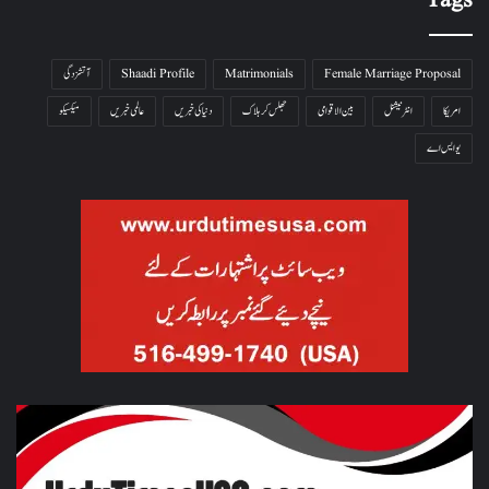
Tags
Female Marriage Proposal
Matrimonials
Shaadi Profile
آتشزدگی
امریکا
انٹرنیشنل
بین الاقوامی
جھلس کر ہلاک
دنیا کی خبریں
عالمی خبریں
میکسیکو
یو ایس اے