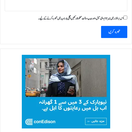
اس براؤزر میں میرا نام، ای میل، اور ویب سائٹ محفوظ رکھیں اگلی بار جب میں تبصرہ کرنے کےلیے۔