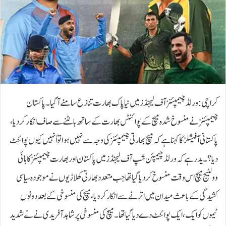
کراچی:ورلڈ چیمپئنز آف لیجنڈز میں نیا پاک بھارت تنازع سامنے آ گیا۔پاکستان
چیمپئنز نے منسوخ شدہ میچ کے پوائنٹس بھارت کے ساتھ بانٹنے سے صاف انکار کردیا،
پاکستانی آفیشلز کا کہنا ہے کہ میچ بھارتی چیمپئنز کی وجہ سے نہیں ہوا تو اُنہیں کیوں پوائنٹ
دیا؟۔ید رہے کہ ورلڈ چیمپئن شپ آف لیجنڈز میں پاکستان اور بھارت چیمپئنز کا ہائی
وولٹیج میچ اس وقت منسوخ کر دیا گیا تھا جب متعدد بھارتی کھلاڑیوں نے موجودہ سیاسی
کشیدگی کے باعث میدان میں اترنے سے انکار کردیا، میچ کی منسوخی کے بعد دونوں
ٹیموں کو ایک، ایک پوائنٹ دے دیا گیا تھا۔میچ کی منسوخی پر شاہد آفریدی نے نے شدید