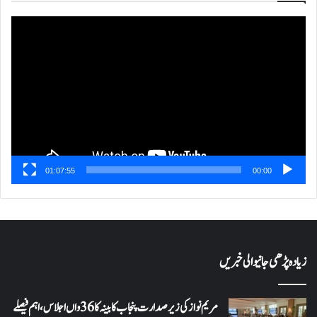
ویڈیو
پلیئر
01:07:55
00:00
زیادہ پڑھی جانیوالی خبریں
مریم نواز کی زیر صدارت پنجاب کابینہ کا 36واں اجلاس،اہم فیصلے