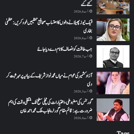
کئے گئے
اگست 6, 2026
فیک نیوز پھیلانے والوں کا احتساب صحافتی تنظیمیں خود کریں: عظمیٰ
بخاری
اگست 6, 2026
جب طاقت کو انصاف کا نام دے دیا جائے
اگست 7, 2026
آزاد کشمیر کی عوام نے میاں محمد نواز شریف کے بیانیہ پر مہر ثبت کر
دی
اگست 3, 2026
گورننس کی مضبوطی، اختیارات کی نچلی سطح تک منتقلی وقت کی اہم
ضرورت ہے: قائم مقام گورنر پنجاب ملک محمد احمد خان
اگست 4, 2026