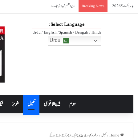
بدھ, اگست 5 2026
وزیراعظم شہباز شریف سے ایرانی وزیر صنعت کی ملاقات، دوطرفہ تجارت 10 ارب ڈالر تک بڑھانے کے عزم کا اعادہ
Breaking News
Select Language:
Urdu / English /Spanish / Bengali / Hindi
Urdu
ہوم
بین الاقوامی
کھیل
شوبز
ٹیک
Home
/
کھیل
/
ارشد ندیم اور نیرج چوپڑا ایک بار پھر آمنے سامنے ہونگے