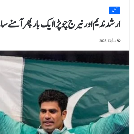
کھیل
ارشد ندیم اور نیرج چوپڑا ایک بار پھر آمنے س
جولائی 13, 2025