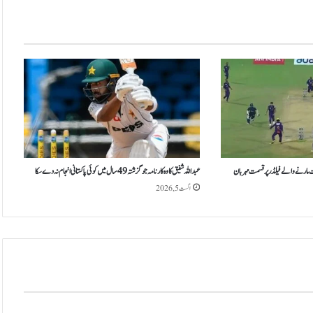
س
ٹ
ا
ر
ک
ک
و
د
و
ر
ج
د
ت مارنے والے فیلڈر پر قسمت مہربان
عبداللہ شفیق کا وہ کارنامہ جو گزشتہ 49 سال میں کوئی پاکستانی انجام نہ دے سکا
ی
اگست 5, 2026
د
ک
ا
ع
ظ
ی
م
ک