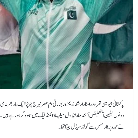
پاکستانی جیولین تھروور اسٹار ارشد ندیم اور بھارتی ہم عصر نیرج چوپڑا ایک بار پھر
نے عمدہ پرفارمنس سے گولڈ میڈل جیتا تھا۔