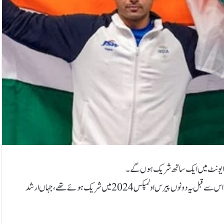
 عالمی ایونٹ میں ایک ساتھ شریک ہوں گے۔
دونوں ایشین ایتھلیٹس آئندہ ماہ شیڈول سیلیسا ڈائمنڈ لیگ میں جلوہ گر ہو رہے ہیں۔ اس سے قبل یہ دونوں پیرس اولمپکس 2024 میں شریک ہوئے تھے، جہاں ارشد