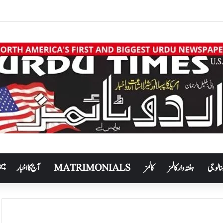
نالوجی
ہفتہ وار کالمز
کالمز
MATRIMONIALS
آج کا اخبار