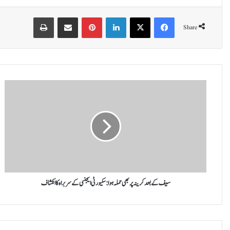
Print
Share via Email
Pinterest
LinkedIn
X
Facebook
Share
س
ی
ف
ک
ے
ب
ع
د
ک
ر
سیف کے بعد کرینہ پر بھی حملہ ہوا: سکیورٹی ایجنسی کے سربراہ کا انکشاف
ی
ن
ہ
پ