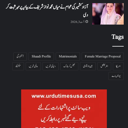
آزاد کشمیر کی عوام نے میاں محمد نواز شریف کے بیانیہ پر مہر ثبت کر
دی
اگست 3, 2026
Tags
Female Marriage Proposal
Matrimonials
Shaadi Profile
آتشزدگی
امریکا
انٹرنیشنل
بین الاقوامی
جھلس کر ہلاک
دنیا کی خبریں
عالمی خبریں
میکسیکو
یو ایس اے