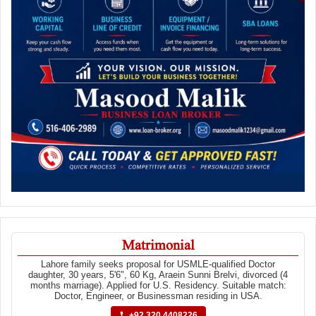
Matrimonial
Lahore family seeks proposal for USMLE-qualified Doctor
daughter, 30 years, 5'6", 60 Kg, Araein Sunni Brelvi, divorced (4
months marriage). Applied for U.S. Residency. Suitable match:
Doctor, Engineer, or Businessman residing in USA.
+92 320 4408226