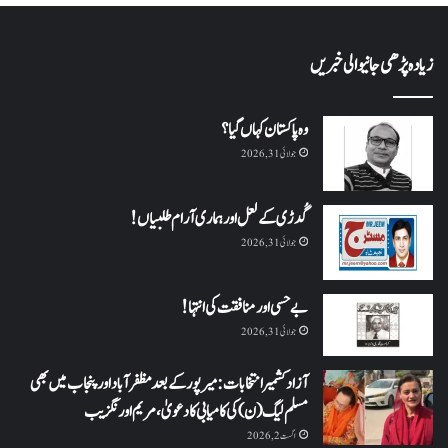
زیادہ پڑھی جانیوالی خبریں
وہ پاکستان کہاں گیا؟
جولائی 31, 2026
گُدڑی کے لعل اور ہماری آرام طلبیاں!
جولائی 31, 2026
بے حسی اور منافقت کی انتہا !
جولائی 31, 2026
آزاد کشمیر انتخابات: میرپور کے بعد مظفرآباد اور پنجاب میں بھی
مسلم لیگ (ن) کی کامیابی کا دعویٰ، مریم اورنگزیب
اگست 2, 2026