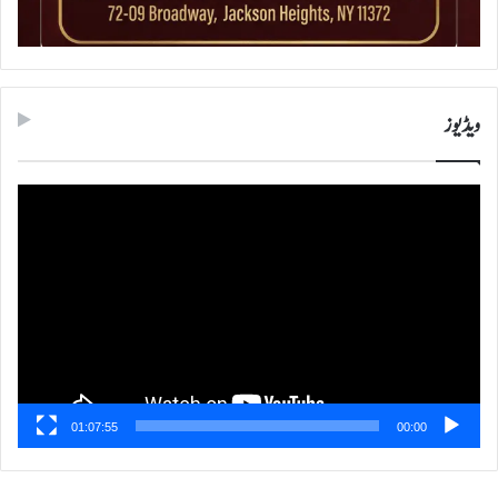
ویڈیوز
ویڈیو
پلیئر
01:07:55
00:00