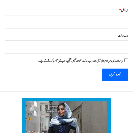
ای میل
*
ویب‌ سائٹ
اس براؤزر میں میرا نام، ای میل، اور ویب سائٹ محفوظ رکھیں اگلی بار جب میں تبصرہ کرنے کےلیے۔