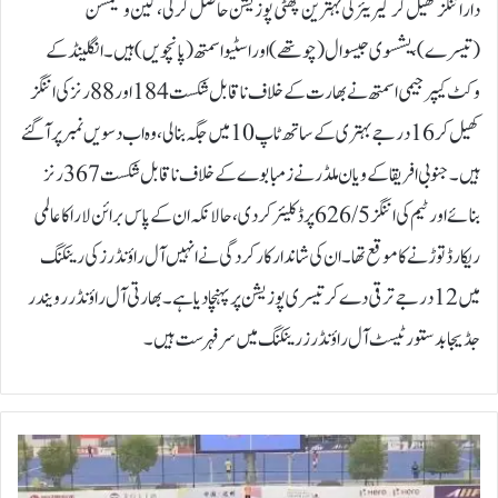
دار اننگز کھیل کر کیریئر کی بہترین چھٹی پوزیشن حاصل کر لی، کین ولیمسن
(تیسرے)، یشسوی جیسوال (چوتھے) اور اسٹیو اسمتھ (پانچویں) ہیں۔انگلینڈ کے
وکٹ کیپر جیمی اسمتھ نے بھارت کے خلاف ناقابل شکست 184 اور 88 رنز کی اننگز
کھیل کر 16 درجے بہتری کے ساتھ ٹاپ 10 میں جگہ بنا لی، وہ اب دسویں نمبر پر آ گئے
ہیں۔جنوبی افریقا کے ویان ملڈر نے زمبابوے کے خلاف ناقابل شکست 367 رنز
بنائے اور ٹیم کی اننگز 626/5 پر ڈکلیئر کر دی، حالانکہ ان کے پاس برائن لارا کا عالمی
ریکارڈ توڑنے کا موقع تھا۔ان کی شاندار کارکردگی نے انہیں آل راؤنڈرز کی رینکنگ
میں 12 درجے ترقی دے کر تیسری پوزیشن پر پہنچا دیا ہے۔ بھارتی آل راؤنڈر رویندر
جڈیجا بدستور ٹیسٹ آل راؤنڈرز رینکنگ میں سرفہرست ہیں۔
پ
ا
ک