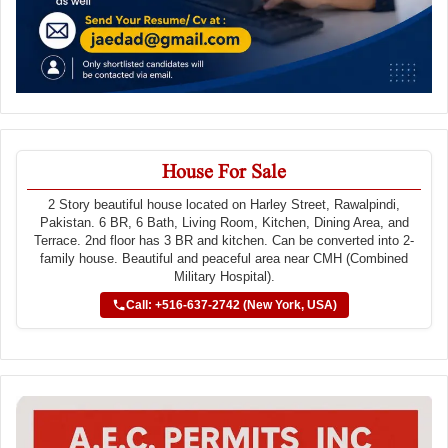
House For Sale
2 Story beautiful house located on Harley Street, Rawalpindi,
Pakistan. 6 BR, 6 Bath, Living Room, Kitchen, Dining Area, and
Terrace. 2nd floor has 3 BR and kitchen. Can be converted into 2-
family house. Beautiful and peaceful area near CMH (Combined
Military Hospital).
Call: +516-637-2742 (New York, USA)