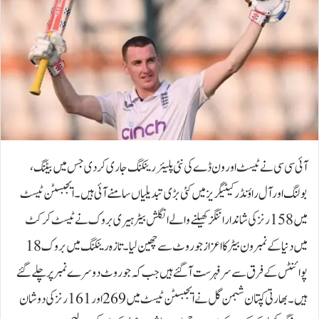
آئی سی سی نے ٹیسٹ اور ون ڈے کی نئی پلیئر رینکنگ جاری کردی جس میں بیٹنگ،
بولنگ اور آل راؤنڈر کیٹیگریز میں کئی بڑی تبدیلیاں سامنے آئی ہیں۔ایجبسٹن ٹیسٹ
میں 158 رنز کی شاندار اننگز کھیلنے والے انگلش بیٹر ہیری بروک نے ٹیسٹ کرکٹ
میں دنیا کے نمبر ون بیٹر کا اعزاز جو روٹ سے چھین لیا۔تازہ رینکنگ میں بروک 18
پوائنٹس کے فرق سے سرفہرست آ گئے ہیں جب کہ جو روٹ دوسرے نمبر پر چلے گئے
ہیں۔بھارتی کپتان شبمن گل نے ایجبسٹن ٹیسٹ میں 269 اور 161 رنز کی دو شان