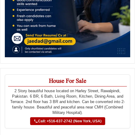
House For Sale
2 Story beautiful house located on Harley Street, Rawalpindi,
Pakistan. 6 BR, 6 Bath, Living Room, Kitchen, Dining Area, and
Terrace. 2nd floor has 3 BR and kitchen. Can be converted into 2-
family house. Beautiful and peaceful area near CMH (Combined
Military Hospital).
Call: +516-637-2742 (New York, USA)