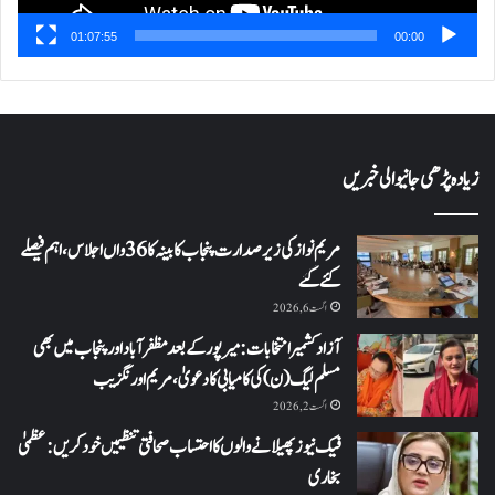
01:07:55
00:00
زیادہ پڑھی جانیوالی خبریں
مریم نواز کی زیر صدارت پنجاب کابینہ کا 36واں اجلاس،اہم فیصلے
کئے گئے
اگست 6, 2026
آزاد کشمیر انتخابات: میرپور کے بعد مظفرآباد اور پنجاب میں بھی
مسلم لیگ (ن) کی کامیابی کا دعویٰ، مریم اورنگزیب
اگست 2, 2026
فیک نیوز پھیلانے والوں کا احتساب صحافتی تنظیمیں خود کریں: عظمیٰ
بخاری