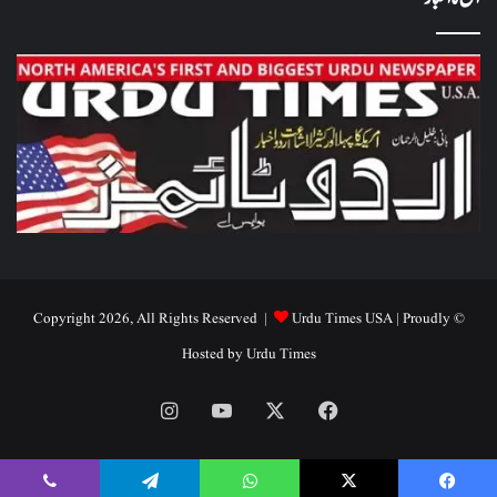
Urdu Times USA
| Proudly
© Copyright 2026, All Rights Reserved |
Hosted by
Urdu Times
Instagram
YouTube
Facebook
X