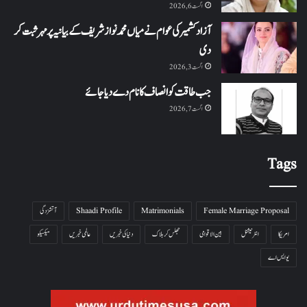
اگست 6, 2026
آزاد کشمیر کی عوام نے میاں محمد نواز شریف کے بیانیہ پر مہر ثبت کر
دی
اگست 3, 2026
جب طاقت کو انصاف کا نام دے دیا جائے
اگست 7, 2026
Tags
Female Marriage Proposal
Matrimonials
Shaadi Profile
آتشزدگی
امریکا
انٹرنیشنل
بین الاقوامی
جھلس کر ہلاک
دنیا کی خبریں
عالمی خبریں
میکسیکو
یو ایس اے