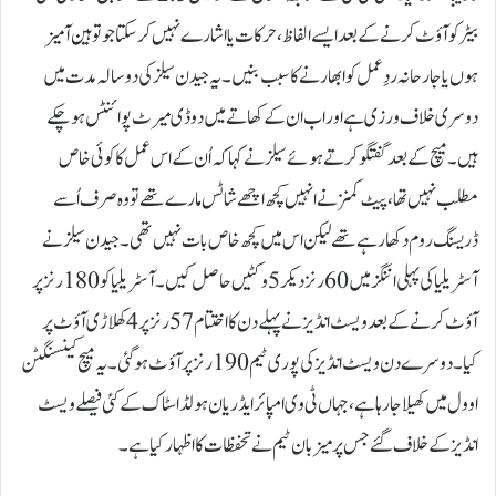
بیٹر کو آؤٹ کرنے کے بعد ایسے الفاظ، حرکات یا اشارے نہیں کر سکتا جو توہین آمیز
ہوں یا جارحانہ ردِعمل کو ابھارنے کا سبب بنیں۔یہ جیدن سیلز کی دو سالہ مدت میں
دوسری خلاف ورزی ہے اور اب ان کے کھاتے میں دو ڈی میرٹ پوائنٹس ہو چکے
ہیں۔میچ کے بعد گفتگو کرتے ہوئے سیلز نے کہا کہ اُن کے اس عمل کا کوئی خاص
مطلب نہیں تھا، پیٹ کمنز نے انہیں کچھ اچھے شاٹس مارے تھے تو وہ صرف اُسے
ڈریسنگ روم دکھا رہے تھے لیکن اس میں کچھ خاص بات نہیں تھی۔جیدن سیلز نے
آسٹریلیا کی پہلی اننگز میں 60 رنز دیکر 5 وکٹیں حاصل کیں۔ آسٹریلیا کو 180 رنز پر
آؤٹ کرنے کے بعد ویسٹ انڈیز نے پہلے دن کا اختتام 57 رنز پر 4 کھلاڑی آؤٹ پر
کیا۔ دوسرے دن ویسٹ انڈیز کی پوری ٹیم 190 رنز پر آؤٹ ہو گئی۔یہ میچ کینسنگٹن
اوول میں کھیلا جا رہا ہے، جہاں ٹی وی امپائر ایڈریان ہولڈ اسٹاک کے کئی فیصلے ویسٹ
انڈیز کے خلاف گئے جس پر میزبان ٹیم نے تحفظات کا اظہار کیا ہے۔