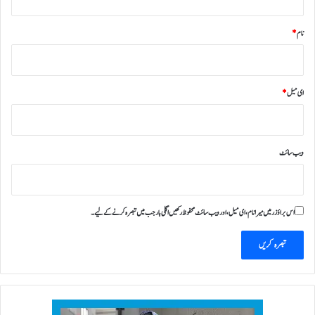
نام
*
ای میل
*
ویب‌ سائٹ
اس براؤزر میں میرا نام، ای میل، اور ویب سائٹ محفوظ رکھیں اگلی بار جب میں تبصرہ کرنے کےلیے۔