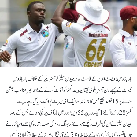
بارباڈوس: ویسٹ انڈیز کے فاسٹ بولر جیدن سیلز کو آسٹریلیا کے خلاف بارباڈوس
ٹیسٹ کے پہلے دن آسٹریلوی کپتان پیٹ کمنز کو آؤٹ کرنے کے بعد غیر مناسب جشن
منانے پر 15 فیصد میچ فیس کا جرمانہ اور ایک ڈی میرٹ پوائنٹ دیا گیا ہے۔پیٹ
کمنز 28 رنز بنا کر 18 گیندوں پر 55ویں اوور میں مڈ آف پر کیچ ہوئے جس کے بعد
جیدن سیلز نے ان کی طرف دیکھتے ہوئے ڈریسنگ روم کی سمت اشارہ کیا جسے امپائرز نے
نازیبا تصور کیا۔آئی سی سی کے ضابطہ اخلاق کے آرٹیکل 2.5 کے مطابق کھلاڑی کسی