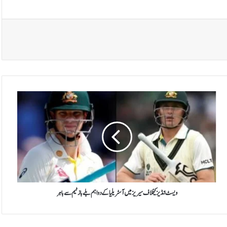
و
ی
س
ٹ
ا
ن
ڈ
ی
ز
ک
ویسٹ انڈیز کیخلاف سیریز میں آسٹریلیا کے دو اہم بلے باز ٹیم سے باہر
ی
خ
ل