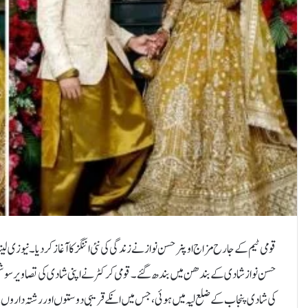
حسن نواز شادی کے بندھن میں بندھ گئے۔قومی کرکٹر نے اپنی شادی کی تصاویر سوشل میڈ
کی شادی پنجاب کے ضلع لیہ میں ہوئی، جس میں انکے قریبی دوستوں اور رشتہ دار