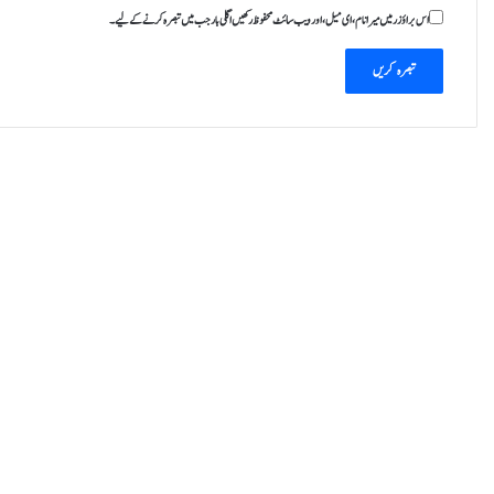
ڑ
اس براؤزر میں میرا نام، ای میل، اور ویب سائٹ محفوظ رکھیں اگلی بار جب میں تبصرہ کرنے کےلیے۔
د
ی