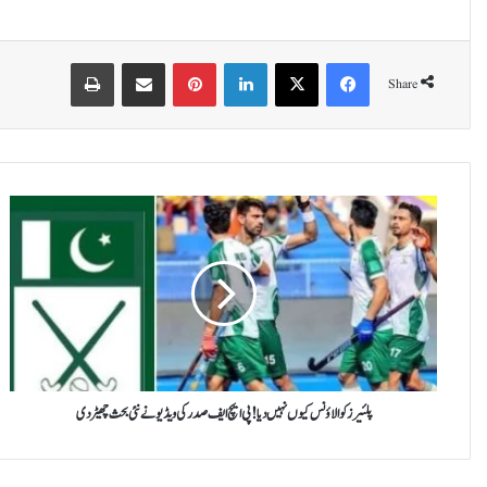
Print
Share via Email
Pinterest
LinkedIn
X
Facebook
Share
پ
ل
ئ
ی
ر
ز
ک
و
ا
ل
پلئیرز کو الاؤنس کیوں نہیں دیا! پی ایچ ایف صدر کی ویڈیو نے نئی بحث چھیڑ دی
ا
ؤ
ن