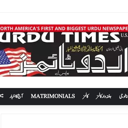
نالوجی
ہفتہ وار کالمز
کالمز
MATRIMONIALS
آج کا اخبار