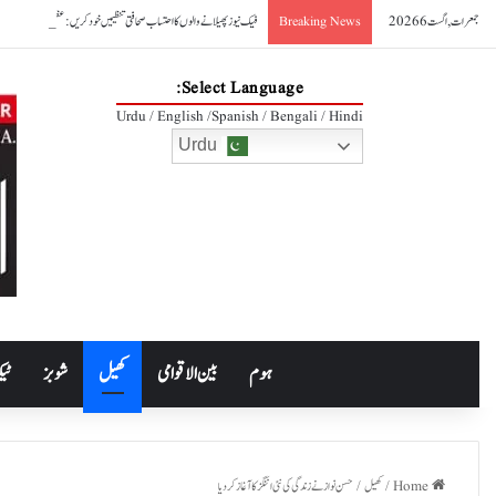
جمعرات, اگست 6 2026
فیک نیوز پھیلانے والوں کا احتساب صحافتی تنظیمیں خود کریں: عظمیٰ بخاری
Breaking News
Select Language:
Urdu / English /Spanish / Bengali / Hindi
Urdu
ہوم
بین الاقوامی
کھیل
شوبز
ٹیک
Home
/
کھیل
/
حسن نواز نے زندگی کی نئی اننگز کا آغاز کردیا