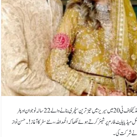
قومی ٹیم کے جارح مزاج اوپنر حسن نواز نے زندگی کی نئی اننگز کا آغاز کردیا۔نیوزی لینڈ کیخلاف ٹی20 میں سیریز میں تیز ترین سنچری بنانے والے 22 سالہ نوجوان اوپنر
یا پلیٹ فارم پر شیئر کرتے ہوئے لکھا کہ الحمد اللہ،، نئے سفر کا آغاز!۔حسن نواز
وں نے شرکت کی۔