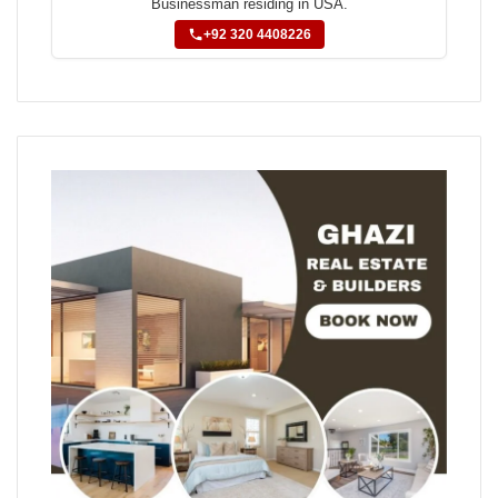
Businessman residing in USA.
+92 320 4408226