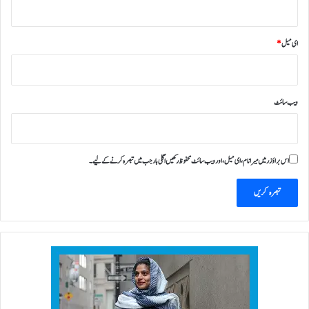
ای میل
*
ویب‌ سائٹ
اس براؤزر میں میرا نام، ای میل، اور ویب سائٹ محفوظ رکھیں اگلی بار جب میں تبصرہ کرنے کےلیے۔