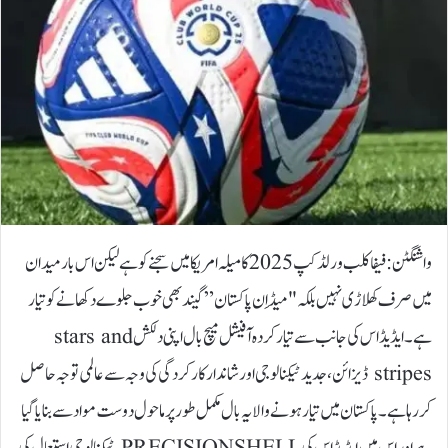
واشنگٹن:فیفا کلب ورلڈ کپ 2025 کا میلہ امریکا میں سجنے کو ہے لیکن اس بار میدان
میں صرف کھلاڑی نہیں بلکہ "میڈ اِن پاکستان” گیند بھی خوب جلوے دکھانے کو تیار
ہے۔ایڈیڈاس کی جانب سے تیار کردہ آفیشل میچ بال اپنی دلکش stars and
stripes ڈیزائن، جدید ٹیکنالوجی اور شاندار کارکردگی کی وجہ سے عالمی توجہ حاصل
کر رہا ہے۔پاکستان میں تیار ہونے والا یہ بال مکمل طور پر ماحول دوست مواد سے بنایا گیا