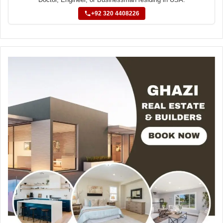
+92 320 4408226