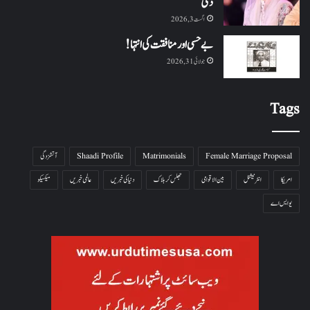
دی
اگست 3, 2026
بے حسی اور منافقت کی انتہا !
جولائی 31, 2026
Tags
Female Marriage Proposal
Matrimonials
Shaadi Profile
آتشزدگی
امریکا
انٹرنیشنل
بین الاقوامی
جھلس کر ہلاک
دنیا کی خبریں
عالمی خبریں
میکسیکو
یو ایس اے