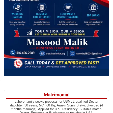
Matrimonial
Lahore family seeks proposal for USMLE-qualified Doctor
daughter, 30 years, 5'6", 60 Kg, Araein Sunni Brelvi, divorced (4
months marriage). Applied for U.S. Residency. Suitable match:
Doctor, Engineer, or Businessman residing in USA.