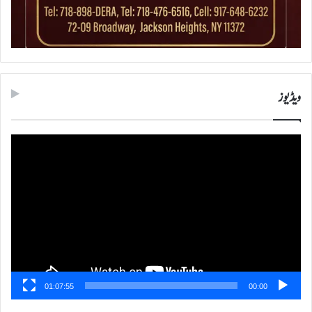
ویڈیوز
ویڈیو
پلیئر
01:07:55
00:00