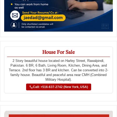
House For Sale
2 Story beautiful house located on Harley Street, Rawalpindi,
Pakistan. 6 BR, 6 Bath, Living Room, Kitchen, Dining Area, and
Terrace. 2nd floor has 3 BR and kitchen. Can be converted into 2-
family house. Beautiful and peaceful area near CMH (Combined
Military Hospital).
Call: +516-637-2742 (New York, USA)