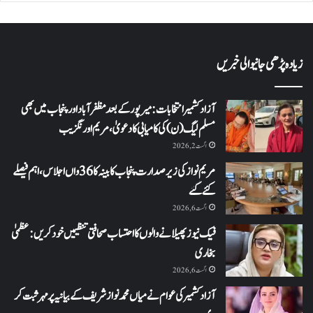
زیادہ پڑھی جانیوالی خبریں
آزاد کشمیر انتخابات: میرپور کے بعد مظفرآباد اور پنجاب میں بھی
مسلم لیگ (ن) کی کامیابی کا دعویٰ، مریم اورنگزیب
اگست 2, 2026
مریم نواز کی زیر صدارت پنجاب کابینہ کا 36واں اجلاس،اہم فیصلے
کئے گئے
اگست 6, 2026
فیک نیوز پھیلانے والوں کا احتساب صحافتی تنظیمیں خود کریں: عظمیٰ
بخاری
اگست 6, 2026
آزاد کشمیر کی عوام نے میاں محمد نواز شریف کے بیانیہ پر مہر ثبت کر