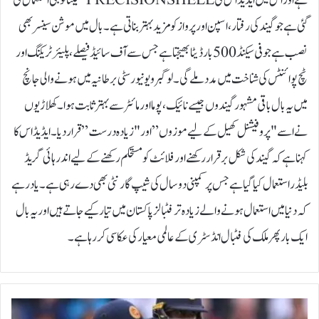
ہے اور اس میں ایڈیڈاس کی PRECISIONSHELL ٹیکنالوجی استعمال کی
گئی ہے جو گیند کی رفتار، اسپن اور پرواز کو مزید بہتر بناتی ہے۔بال میں موشن سینسر بھی
نصب ہے جو فی سیکنڈ 500 بار ڈیٹا بھیجتا ہے جس سے آف سائیڈ فیصلے، پلیئر ٹریکنگ اور
ٹچ پوائنٹس کی شناخت میں مدد ملے گی۔لوگبرو یونیورسٹی برطانیہ میں ہونے والی جانچ
میں یہ بال باقی مشہور گیندوں جیسے نائیک، پوما اور مائٹر سے بہتر ثابت ہوا۔ کھلاڑیوں
نے اسے "پروفیشنل کھیل کے لیے موزوں” اور "زیادہ درست” قرار دیا۔ایڈیڈاس کا
کہنا ہے کہ گیند کی شکل برقرار رکھنے اور فلائٹ کو مستحکم رکھنے کے لیے اندر ہائی گریڈ
بلیڈر استعمال کیا گیا ہے جس پر کمپنی دو سال کی شیپ گارنٹی بھی دے رہی ہے۔یاد رہے
کہ دنیا میں استعمال ہونے والے زیادہ تر فٹبالز پاکستان میں تیار کیے جاتے ہیں اور یہ بال
ایک بار پھر ملک کی فٹبال انڈسٹری کے عالمی معیار کی عکاسی کر رہا ہے۔
س