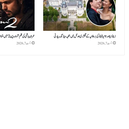
زینڈایا اور ٹام ہالینڈ کی برطانیہ کے لگژری ہوٹل میں خفیہ ویڈنگ پارٹی
عمران ہاشمی کی فلم ’آوارہ پن 2‘ میں متنازع مناظر پر سنسر بورڈ کی قینچی چل گئی
اگست 7, 2026
اگست 7, 2026