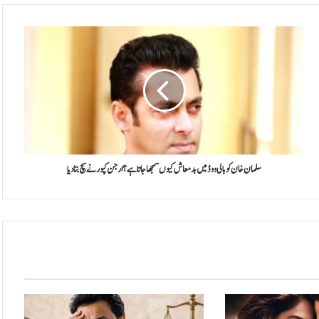
سلمان
خان
کو
بالی
ووڈ
میں
بدمعاش
کیوں
سمجھا
جاتا
سلمان خان کو بالی ووڈ میں بدمعاش کیوں سمجھا جاتا ہے؟ ارجن کپور نے سچ بتادیا
ہے؟
ارجن
کپور
نے
سچ
بتادیا