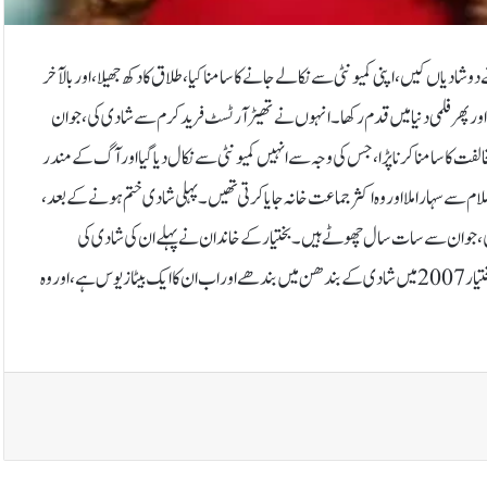
و شادیاں کیں، اپنی کمیونٹی سے نکالے جانے کا سامنا کیا، طلاق کا دکھ جھیلا، اور بالآخر
ور پھر فلمی دنیا میں قدم رکھا۔ انہوں نے تھیٹر آرٹسٹ فرید کرم سے شادی کی، جو ان
لفت کا سامنا کرنا پڑا، جس کی وجہ سے انہیں کمیونٹی سے نکال دیا گیا اور آگ کے مندر
اسلام سے سہارا ملا اور وہ اکثر جماعت خانہ جایا کرتی تھیں۔پہلی شادی ختم ہونے کے بعد،
ی کی، جو ان سے سات سال چھوٹے ہیں۔ بختیار کے خاندان نے پہلے ان کی شادی کی
مخالفت کی، لیکن بعد میں دونوں کے خاندانوں نے اس رشتے کو قبول کر لیا۔طناز اور بختیار 2007 میں شادی کے بندھن میں بندھے اور اب ان کا ایک بیٹا زیوس ہے، اور وہ