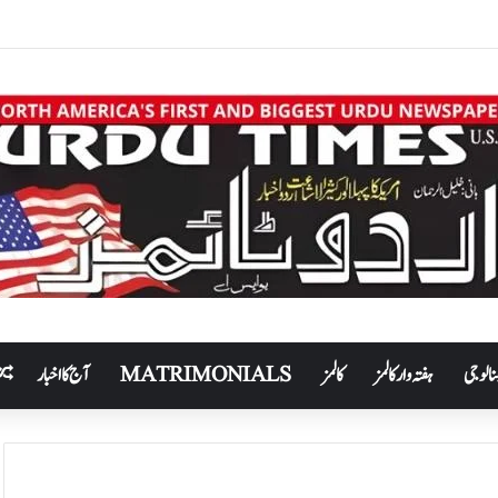
نالوجی
ہفتہ وار کالمز
کالمز
MATRIMONIALS
آج کا اخبار