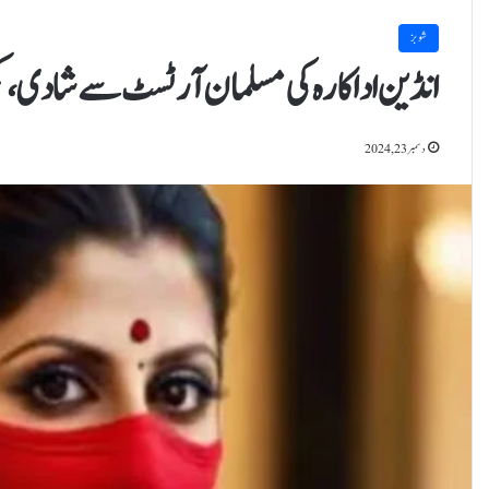
شوبز
انڈین اداکارہ کی مسلمان آرٹسٹ سے شادی، کمی
دسمبر 23, 2024