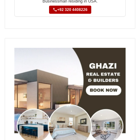
Businessman residing in USA.
+92 320 4408226