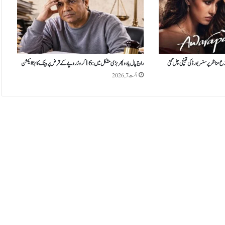
راج پال یادو پھر بڑی مشکل میں: 16 کروڑ روپے کے قرض پر بینک کا بڑا ایکشن
اگست 7, 2026