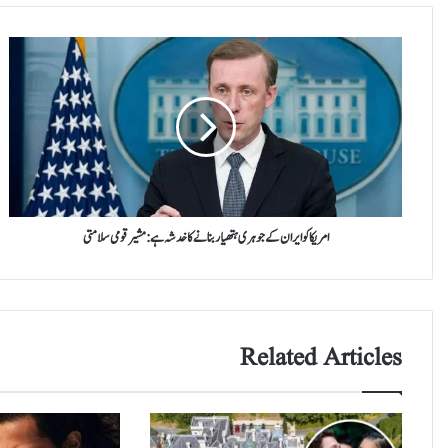
امریکا
کو
ایران
کے
جوہری
ہتھیار
بنانے
کا
خدشہ
ہے:
امریکا کو ایران کے جوہری ہتھیار بنانے کا خدشہ ہے: مشیر قومی سلامتی
مشیر
قومی
سلامتی
Related Articles