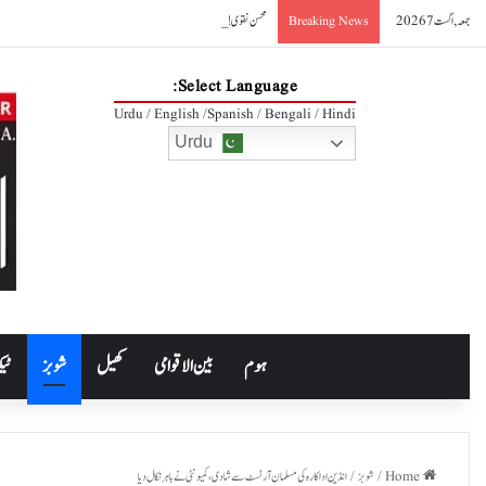
جمعہ, اگست 7 2026
محسن نقوی!
Breaking News
Select Language:
Urdu / English /Spanish / Bengali / Hindi
Urdu
ہوم
بین الاقوامی
کھیل
شوبز
ٹیک
Home
/
شوبز
/
انڈین اداکارہ کی مسلمان آرٹسٹ سے شادی، کمیونٹی نے باہر نکال دیا