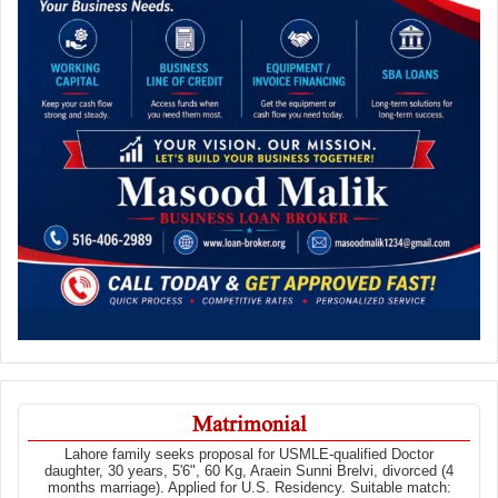
Matrimonial
Lahore family seeks proposal for USMLE-qualified Doctor
daughter, 30 years, 5'6", 60 Kg, Araein Sunni Brelvi, divorced (4
months marriage). Applied for U.S. Residency. Suitable match: