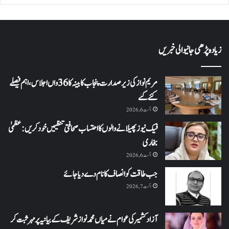
زیادہ پڑھی جانیوالی خبریں
مریم نواز کی زیر صدارت پنجاب کابینہ کا 36واں اجلاس،اہم فیصلے
کئے گئے
اگست 6, 2026
فیک نیوز پھیلانے والوں کا احتساب صحافتی تنظیمیں خود کریں: عظمیٰ
بخاری
اگست 6, 2026
جب طاقت کو انصاف کا نام دے دیا جائے
اگست 7, 2026
آزاد کشمیر کی عوام نے میاں محمد نواز شریف کے بیانیہ پر مہر ثبت کر