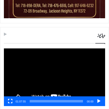
ویڈیوز
ویڈیو
پلیئر
01:07:55
00:00