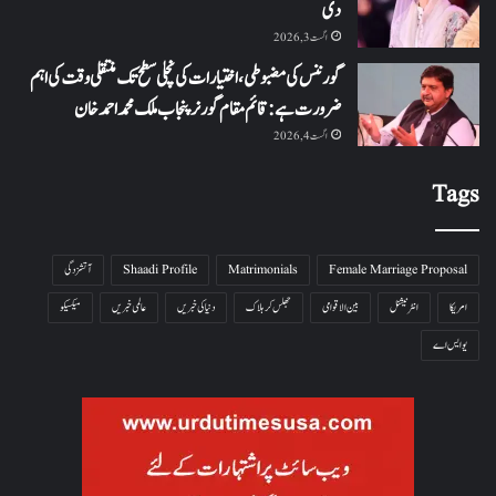
دی
اگست 3, 2026
گورننس کی مضبوطی، اختیارات کی نچلی سطح تک منتقلی وقت کی اہم
ضرورت ہے: قائم مقام گورنر پنجاب ملک محمد احمد خان
اگست 4, 2026
Tags
Female Marriage Proposal
Matrimonials
Shaadi Profile
آتشزدگی
امریکا
انٹرنیشنل
بین الاقوامی
جھلس کر ہلاک
دنیا کی خبریں
عالمی خبریں
میکسیکو
یو ایس اے