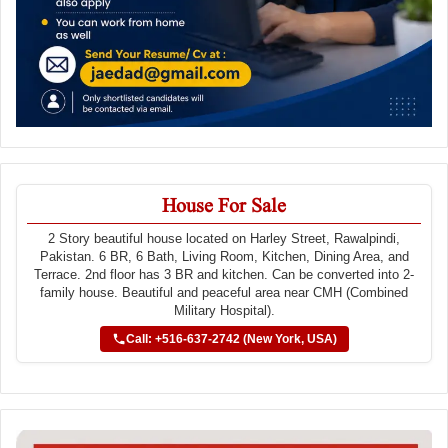
House For Sale
2 Story beautiful house located on Harley Street, Rawalpindi,
Pakistan. 6 BR, 6 Bath, Living Room, Kitchen, Dining Area, and
Terrace. 2nd floor has 3 BR and kitchen. Can be converted into 2-
family house. Beautiful and peaceful area near CMH (Combined
Military Hospital).
Call: +516-637-2742 (New York, USA)