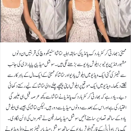
ممبئی: بھارتی کرکٹر ہاردک پانڈیا کی سابقہ اہلیہ نتاشا اسٹینکووچ کی قربتیں ان دنوں
مشہور انڈین یوٹیوبر ایلوش یادیو سے بڑھنے لگی ہیں۔سوشل میڈیا پر پاپا رازی کی جانب
سے شیئر کی گئی ایک ویڈیو میں ایلوش یادیو اور نتاشا کو ممبئی کے ایک مال کے باہر کار سے
نکلتے دیکھا۔ ویڈیو میں ایک موقع پر ایلوش اپنی پیچھے چلنے والی نتاشا کےلیے رکتے دکھائی
دیے۔یاد رہے کہ بھارتی کرکٹر ہاردک پانڈیا نے نتاشا سے کچھ عرصہ قبل ہی علیحدگی
اختیار کی ہے اور اس کے بعد سے دونوں میڈیا سے دور ہیں، لیکن نتاشا کی جیسے ہی ایلوش
یادو کے ساتھ تصاویر سامنے آئیں سوشل میڈیا صارفین نے تبصروں کی لائن لگادی۔
بگ باس او ٹی ٹی کے فاتح ایلوش یادیو کے ساتھ سوشل میڈیا پر شیئر ہونے والی ویڈیو نے