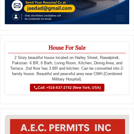
House For Sale
2 Story beautiful house located on Harley Street, Rawalpindi,
Pakistan. 6 BR, 6 Bath, Living Room, Kitchen, Dining Area, and
Terrace. 2nd floor has 3 BR and kitchen. Can be converted into 2-
family house. Beautiful and peaceful area near CMH (Combined
Military Hospital).
Call: +516-637-2742 (New York, USA)