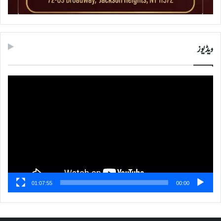
ویڈیوز
ویڈیو
پلیئر
01:07:55
00:00