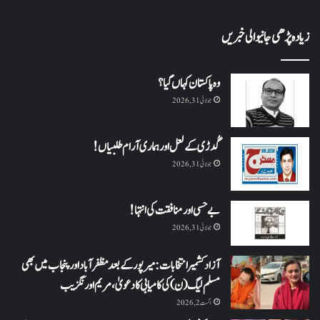
زیادہ پڑھی جانیوالی خبریں
وہ پاکستان کہاں گیا؟
جولائی 31, 2026
گُدڑی کے لعل اور ہماری آرام طلبیاں!
جولائی 31, 2026
بے حسی اور منافقت کی انتہا !
جولائی 31, 2026
آزاد کشمیر انتخابات: میرپور کے بعد مظفرآباد اور پنجاب میں بھی
مسلم لیگ (ن) کی کامیابی کا دعویٰ، مریم اورنگزیب
اگست 2, 2026