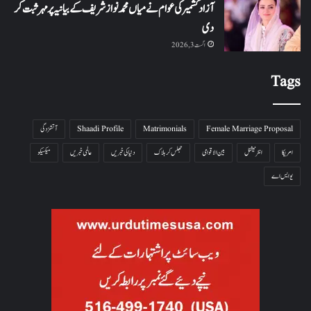
آزاد کشمیر کی عوام نے میاں محمد نواز شریف کے بیانیہ پر مہر ثبت کر
دی
اگست 3, 2026
Tags
Female Marriage Proposal
Matrimonials
Shaadi Profile
آتشزدگی
امریکا
انٹرنیشنل
بین الاقوامی
جھلس کر ہلاک
دنیا کی خبریں
عالمی خبریں
میکسیکو
یو ایس اے