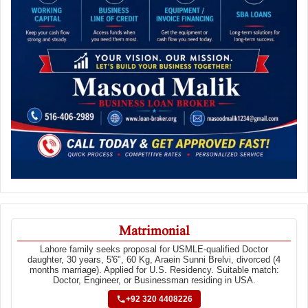
Matrimonial
Lahore family seeks proposal for USMLE-qualified Doctor
daughter, 30 years, 5'6", 60 Kg, Araein Sunni Brelvi, divorced (4
months marriage). Applied for U.S. Residency. Suitable match:
Doctor, Engineer, or Businessman residing in USA.
+92 320 4408226