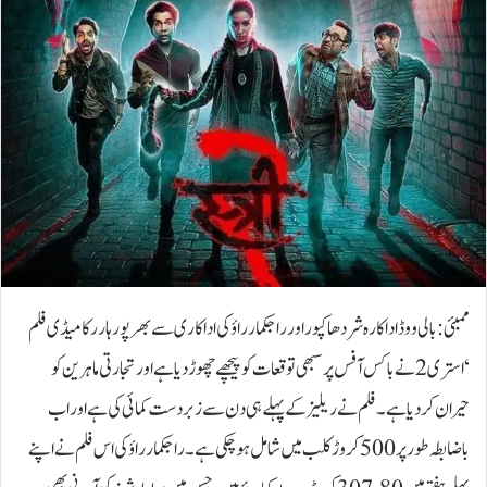
ممبئی: بالی ووڈ اداکارہ شردھا کپور اور راجکمار راؤ کی اداکاری سے بھرپور ہارر کامیڈی فلم
‘استری 2نے باکس آفس پر سبھی توقعات کو پیچھے چھوڑ دیا ہے اور تجارتی ماہرین کو
حیران کر دیا ہے۔فلم نے ریلیز کے پہلے ہی دن سے زبردست کمائی کی ہے اور اب
باضابطہ طور پر 500 کروڑ کلب میں شامل ہو چکی ہے۔راجکمار راؤ کی اس فلم نے اپنے