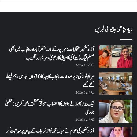
زیادہ پڑھی جانیوالی خبریں
آزاد کشمیر انتخابات: میرپور کے بعد مظفرآباد اور پنجاب میں بھی
مسلم لیگ (ن) کی کامیابی کا دعویٰ، مریم اورنگزیب
اگست 2, 2026
مریم نواز کی زیر صدارت پنجاب کابینہ کا 36واں اجلاس،اہم فیصلے
کئے گئے
اگست 6, 2026
فیک نیوز پھیلانے والوں کا احتساب صحافتی تنظیمیں خود کریں: عظمیٰ
بخاری
اگست 6, 2026
آزاد کشمیر کی عوام نے میاں محمد نواز شریف کے بیانیہ پر مہر ثبت کر