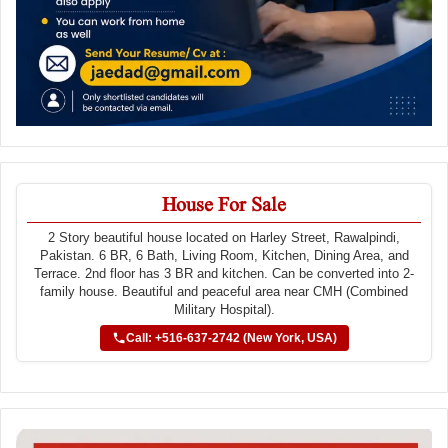
House For Sale
2 Story beautiful house located on Harley Street, Rawalpindi,
Pakistan. 6 BR, 6 Bath, Living Room, Kitchen, Dining Area, and
Terrace. 2nd floor has 3 BR and kitchen. Can be converted into 2-
family house. Beautiful and peaceful area near CMH (Combined
Military Hospital).
Call: +516-637-2742 (New York, USA)