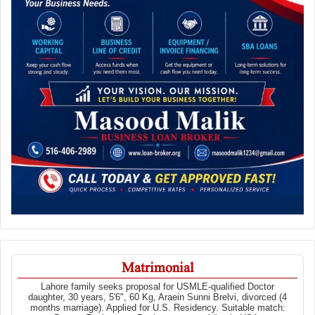
Matrimonial
Lahore family seeks proposal for USMLE-qualified Doctor
daughter, 30 years, 5'6", 60 Kg, Araein Sunni Brelvi, divorced (4
months marriage). Applied for U.S. Residency. Suitable match: