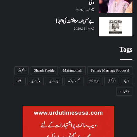
دی
اگست 3, 2026
بے حسی اور منافقت کی انتہا !
جولائی 31, 2026
Tags
Female Marriage Proposal
Matrimonials
Shaadi Profile
آتشزدگی
امریکا
انٹرنیشنل
بین الاقوامی
جھلس کر ہلاک
دنیا کی خبریں
عالمی خبریں
میکسیکو
یو ایس اے