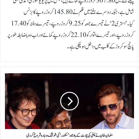
پہلے ہفتے میں 307.80 کروڑ روپے کمائے ہیں، جس میں پریویو شوز کی آمدنی بھی
شامل ہے، جبکہ دوسرے ہفتے میں فلم نے 145.80 کروڑ روپے کا بزنس
کیا۔’استری2‘ نے تیسرے جمعہ کو 9.25 کروڑ روپے، تیسرے ہفتہ کو 17.40
کروڑ روپے، اور تیسرے اتوار کو 22.10 کروڑ روپے کمائے اور اب وہ باضابطہ طور پر
پانچ سو کروڑ کے کلب میں داخل ہوچکی ہے۔
س
ل
م
ا
ن
خ
ا
ن
ن
ے
سلمان خان نے پسلی کی چوٹ کے باوجود ’سکندر‘ کی شوٹنگ دوبارہ شروع کر دی