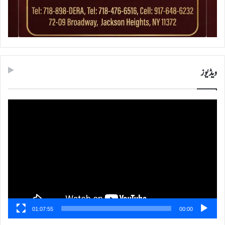
ویڈیوز
ویڈیو
پلیئر
01:07:55
00:00