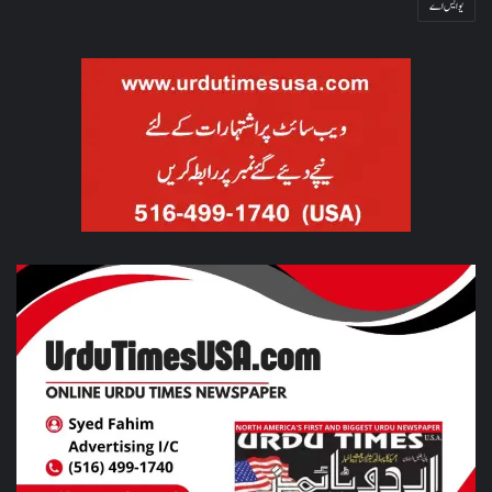
یو ایس اے