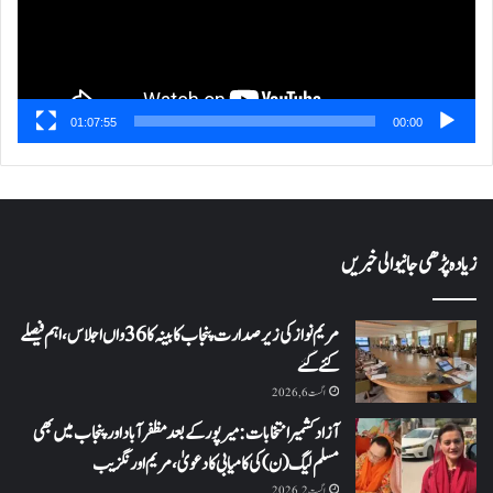
01:07:55
00:00
زیادہ پڑھی جانیوالی خبریں
مریم نواز کی زیر صدارت پنجاب کابینہ کا 36واں اجلاس،اہم فیصلے
کئے گئے
اگست 6, 2026
آزاد کشمیر انتخابات: میرپور کے بعد مظفرآباد اور پنجاب میں بھی
مسلم لیگ (ن) کی کامیابی کا دعویٰ، مریم اورنگزیب
اگست 2, 2026