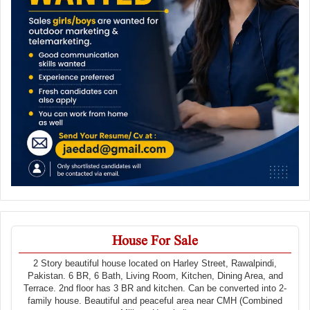
House For Sale
2 Story beautiful house located on Harley Street, Rawalpindi,
Pakistan. 6 BR, 6 Bath, Living Room, Kitchen, Dining Area, and
Terrace. 2nd floor has 3 BR and kitchen. Can be converted into 2-
family house. Beautiful and peaceful area near CMH (Combined