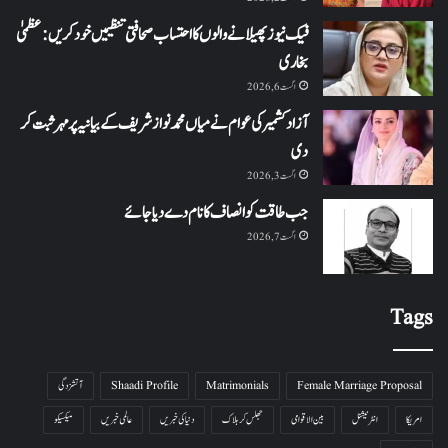
فیک نیوز پھیلانے والوں کا احتساب صحافتی تنظیمیں خود کریں: عظمیٰ
بخاری
اگست 6, 2026
آزاد کشمیر کی عوام نے میاں محمد نواز شریف کے بیانیہ پر مہر ثبت کر
دی
اگست 3, 2026
جب طاقت کو انصاف کا نام دے دیا جائے
اگست 7, 2026
Tags
Female Marriage Proposal
Matrimonials
Shaadi Profile
آتشزدگی
امریکا
انٹرنیشنل
بین الاقوامی
جھلس کر ہلاک
دنیا کی خبریں
عالمی خبریں
میکسیکو