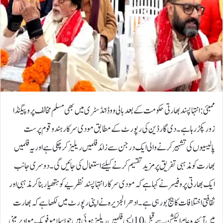
ممبئی:انتہا پسند بھارتی حکومت کے بعد بالی ووڈ انڈسٹری میں بھی مسلم مخالف پروپیگنڈا
زور پکڑ رہا ہے۔دی گارڈین کی رپورٹ کے مطابق مودی سرکار ہندو قوم پرست
پالیسیوں کی تشہیر کرنے والی ایک درجن سے زائد فلمیں ریلیز کر چکی ہے اور یہ فلمیں
بھارت کو مذہبی تفریق پر مزید تقسیم کرنے کیلئے استعمال کی جائیں گی۔دوسری جانب
ایک بھارتی پروفیسر نے کہا ہے کہ مودی سرکار انتہا پسند نظریے کو ہتھیار بنا کر مذہبی اور
ثقافتی اختلافات کا بیج بو رہی ہے۔ادھر الجزیرہ نے اپنی رپورٹ میں لکھا ہے کہ بھارت
میں آئندہ عام الیکشن سے قبل10 ایسی فلمیں ریلیز ہوئی ہیں جو اسلامو فوبک مواد پر مبنی