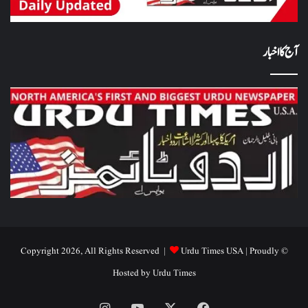
آج کا اخبار
Urdu Times USA
| Proudly
© Copyright 2026, All Rights Reserved |
Hosted by
Urdu Times
Instagram
YouTube
Facebook
X