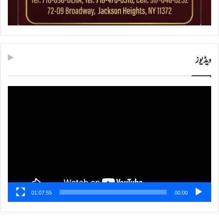
ویڈیوز
ویڈیو
پلیئر
01:07:55
00:00