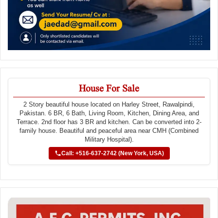
House For Sale
2 Story beautiful house located on Harley Street, Rawalpindi,
Pakistan. 6 BR, 6 Bath, Living Room, Kitchen, Dining Area, and
Terrace. 2nd floor has 3 BR and kitchen. Can be converted into 2-
family house. Beautiful and peaceful area near CMH (Combined
Military Hospital).
Call: +516-637-2742 (New York, USA)