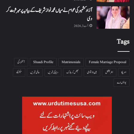
آزاد کشمیر کی عوام نے میاں محمد نواز شریف کے بیانیہ پر مہر ثبت کر
دی
اگست 3, 2026
Tags
Female Marriage Proposal
Matrimonials
Shaadi Profile
آتشزدگی
امریکا
انٹرنیشنل
بین الاقوامی
جھلس کر ہلاک
دنیا کی خبریں
عالمی خبریں
میکسیکو
یو ایس اے