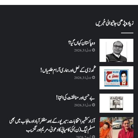
زیادہ پڑھی جانیوالی خبریں
وہ پاکستان کہاں گیا؟
جولائی 31, 2026
گُدڑی کے لعل اور ہماری آرام طلبیاں!
جولائی 31, 2026
بے حسی اور منافقت کی انتہا !
جولائی 31, 2026
آزاد کشمیر انتخابات: میرپور کے بعد مظفرآباد اور پنجاب میں بھی
مسلم لیگ (ن) کی کامیابی کا دعویٰ، مریم اورنگزیب
اگست 2, 2026