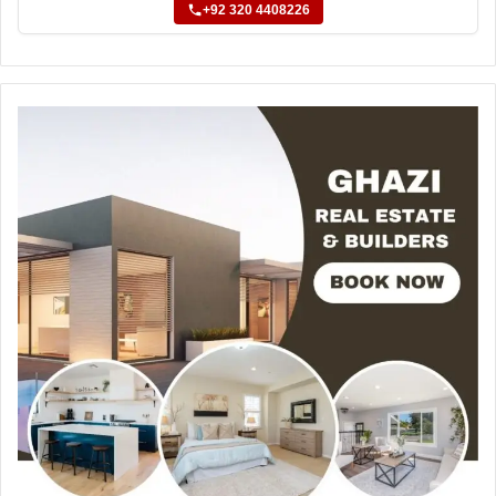
+92 320 4408226