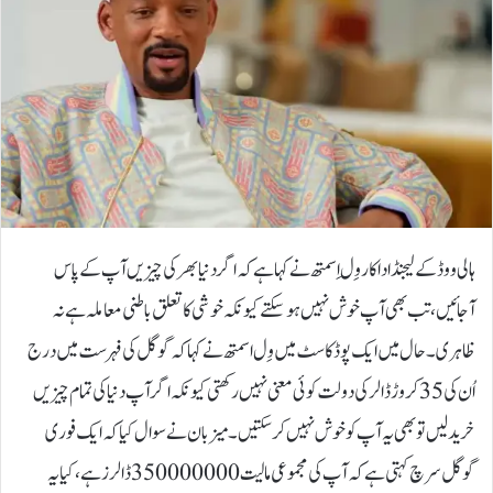
ہالی ووڈ کے لیجنڈ اداکار وِل اِسمتھ نے کہا ہے کہ اگر دنیا بھر کی چیزیں آپ کے پاس
آجائیں، تب بھی آپ خوش نہیں ہوسکتے کیونکہ خوشی کا تعلق باطنی معاملہ ہے نہ
ظاہری۔حال میں ایک پوڈکاسٹ میں وِل اسمتھ نے کہا کہ گوگل کی فہرست میں درج
اُن کی 35 کروڑ ڈالر کی دولت کوئی معنی نہیں رکھتی کیونکہ اگر آپ دنیا کی تمام چیزیں
خرید لیں تو بھی یہ آپ کو خوش نہیں کرسکتیں۔میزبان نے سوال کیا کہ ایک فوری
گوگل سرچ کہتی ہے کہ آپ کی مجموعی مالیت 350000000 ڈالرز ہے، کیا یہ