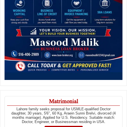
Matrimonial
Lahore family seeks proposal for USMLE-qualified Doctor
daughter, 30 years, 5'6", 60 Kg, Araein Sunni Brelvi, divorced (4
months marriage). Applied for U.S. Residency. Suitable match:
Doctor, Engineer, or Businessman residing in USA.