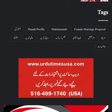
Tags
Female Marriage Proposal
Matrimonials
Shaadi Profile
آتشزدگی
امریکا
انٹرنیشنل
بین الاقوامی
جھلس کر ہلاک
دنیا کی خبریں
عالمی خبریں
میکسیکو
یو ایس اے