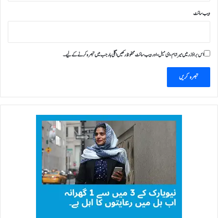
،
ویب‌ سائٹ
ف
ر
ح
خ
اس براؤزر میں میرا نام، ای میل، اور ویب سائٹ محفوظ رکھیں اگلی بار جب میں تبصرہ کرنے کےلیے۔
ا
ن
ک
ا
د
ل
چ
س
پ
ا
ع
ت
ر
ا
ف