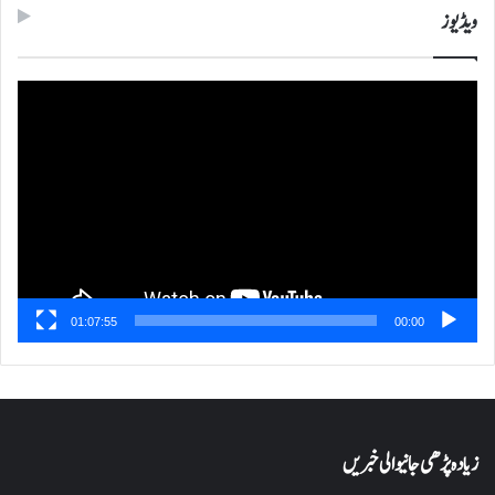
ویڈیوز
ویڈیو
پلیئر
01:07:55
00:00
زیادہ پڑھی جانیوالی خبریں