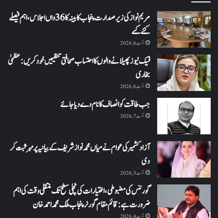
مریم نواز کی زیر صدارت پنجاب کابینہ کا 36واں اجلاس،اہم فیصلے
کئے گئے
اگست 6, 2026
فیک نیوز پھیلانے والوں کا احتساب صحافتی تنظیمیں خود کریں: عظمیٰ
بخاری
اگست 6, 2026
جب طاقت کو انصاف کا نام دے دیا جائے
اگست 7, 2026
آزاد کشمیر کی عوام نے میاں محمد نواز شریف کے بیانیہ پر مہر ثبت کر
دی
اگست 3, 2026
گورننس کی مضبوطی، اختیارات کی نچلی سطح تک منتقلی وقت کی اہم
ضرورت ہے: قائم مقام گورنر پنجاب ملک محمد احمد خان
اگست 4, 2026