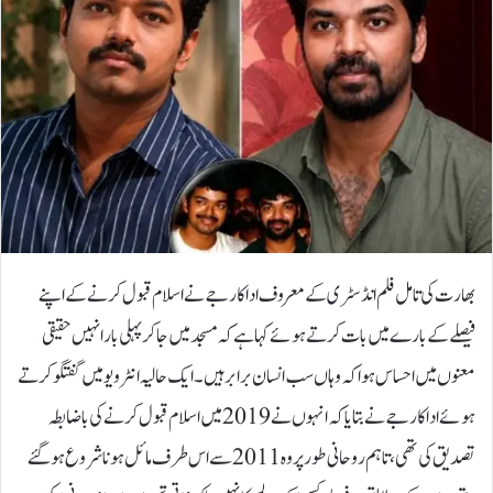
بھارت کی تامل فلم انڈسٹری کے معروف اداکار جے نے اسلام قبول کرنے کے اپنے
فیصلے کے بارے میں بات کرتے ہوئے کہا ہے کہ مسجد میں جا کر پہلی بار انہیں حقیقی
معنوں میں احساس ہوا کہ وہاں سب انسان برابر ہیں۔ایک حالیہ انٹرویو میں گفتگو کرتے
ہوئے اداکار جے نے بتایا کہ انہوں نے 2019 میں اسلام قبول کرنے کی باضابطہ
تصدیق کی تھی، تاہم روحانی طور پر وہ 2011 سے اس طرف مائل ہونا شروع ہوگئے