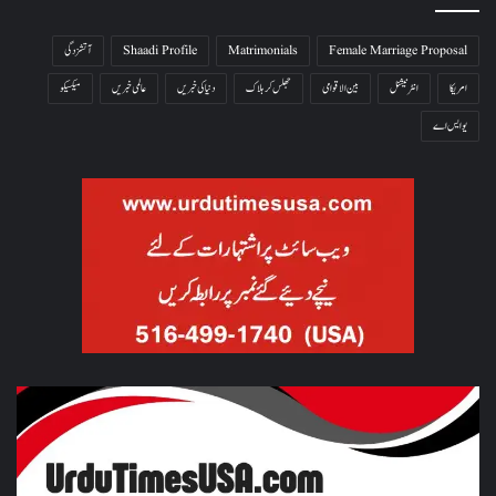
Female Marriage Proposal
Matrimonials
Shaadi Profile
آتشزدگی
امریکا
انٹرنیشنل
بین الاقوامی
جھلس کر ہلاک
دنیا کی خبریں
عالمی خبریں
میکسیکو
یو ایس اے