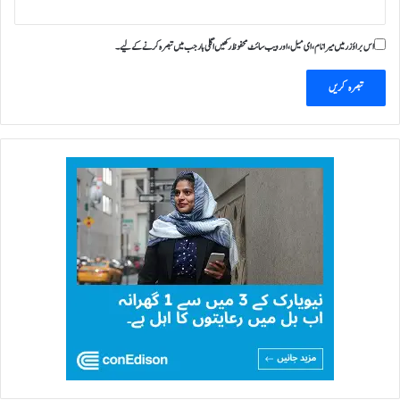
اس براؤزر میں میرا نام، ای میل، اور ویب سائٹ محفوظ رکھیں اگلی بار جب میں تبصرہ کرنے کےلیے۔