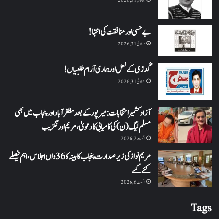
جولائی 31, 2026
بے حسی اور منافقت کی انتہا !
جولائی 31, 2026
گُدڑی کے لعل اور ہماری آرام طلبیاں!
جولائی 31, 2026
آزاد کشمیر انتخابات: میرپور کے بعد مظفرآباد اور پنجاب میں بھی
مسلم لیگ (ن) کی کامیابی کا دعویٰ، مریم اورنگزیب
اگست 2, 2026
مریم نواز کی زیر صدارت پنجاب کابینہ کا 36واں اجلاس،اہم فیصلے
کئے گئے
اگست 6, 2026
Tags