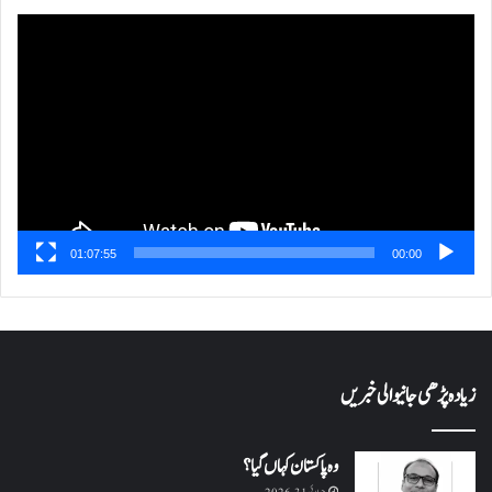
ویڈیو
پلیئر
01:07:55
00:00
زیادہ پڑھی جانیوالی خبریں
وہ پاکستان کہاں گیا؟