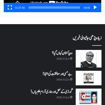
01:07:55
00:00
زیادہ پڑھی جانیوالی خبریں
وہ پاکستان کہاں گیا؟
جولائی 31, 2026
بے حسی اور منافقت کی انتہا !
جولائی 31, 2026
گُدڑی کے لعل اور ہماری آرام طلبیاں!
جولائی 31, 2026