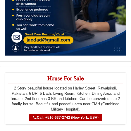
House For Sale
2 Story beautiful house located on Harley Street, Rawalpindi,
Pakistan. 6 BR, 6 Bath, Living Room, Kitchen, Dining Area, and
Terrace. 2nd floor has 3 BR and kitchen. Can be converted into 2-
family house. Beautiful and peaceful area near CMH (Combined
Military Hospital).
Call: +516-637-2742 (New York, USA)