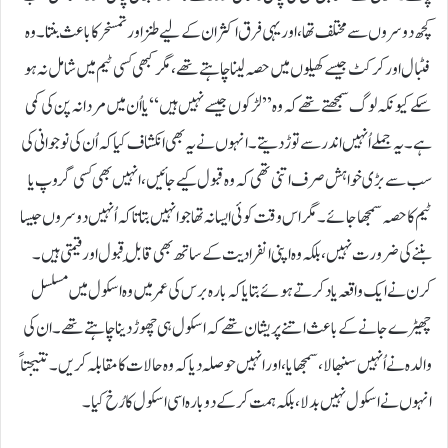
کچھ دوسروں سے مختلف تھا، اور یہی فرق اکثر ان کے لیے طنز اور تمسخر کا باعث بنتا۔ وہ
فٹبال اور کرکٹ جیسے کھیلوں میں حصہ لینا چاہتے تھے، مگر کبھی کسی ٹیم میں شامل نہ ہو
سکے کیونکہ لوگ سمجھتے تھے کہ وہ ’’لڑکوں جیسے نہیں ہیں‘‘ یا اُن میں مردانہ پن کی کمی
ہے۔ یہ جملے اُنہیں اندر سے توڑ دیتے۔انہوں نے یہ بھی انکشاف کیا کہ اُن کی نوجوانی کی
سب سے بڑی خواہش صرف اتنی تھی کہ وہ قبول کیے جائیں، انہیں بھی کسی گروپ یا
ٹیم کا حصہ سمجھا جائے۔ مگر اس وقت کوئی ایسا نہ تھا جو انہیں بتاتا کہ اُنہیں دوسروں جیسا
بننے کی ضرورت نہیں، بلکہ وہ اپنی انفرادیت کے ساتھ بھی قابلِ قبول اور قیمتی ہیں۔
کرن نے ایک واقعہ یاد کرتے ہوئے بتایا کہ بارہ برس کی عمر میں وہ اسکول میں مسلسل
چھیڑے جانے کے باعث اتنے پریشان تھے کہ اسکول ہی چھوڑ دینا چاہتے تھے۔ ان کی
والدہ نے اُنہیں سنبھالا، سمجھایا، اور انہیں حوصلہ دیا کہ وہ حالات کا مقابلہ کریں۔ نتیجتاً
انہوں نے اسکول نہیں بدلا، بلکہ ہمت کرکے دوبارہ اسی اسکول کا رُخ کیا۔