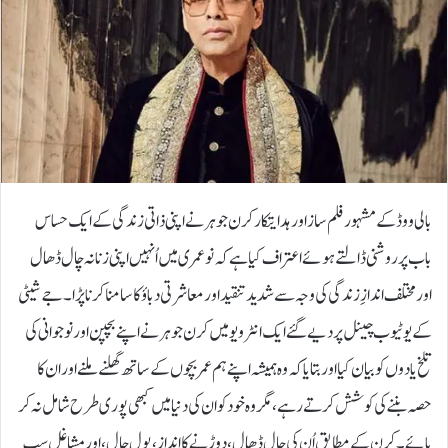
بالی ووڈ کے مشہور فلم ساز اور ہدایتکار کرن جوہر نے اپنی ذاتی زندگی کے ایک حساس
باب پر روشنی ڈالتے ہوئے اعتراف کیا ہے کہ نوعمری میں اُنہیں اپنی زنانہ چال ڈھال
اور مختلف اندازِ زندگی کی وجہ سے شدید تنقید اور معاشرتی دباؤ کا سامنا کرنا پڑا۔جے شیٹی
کے یوٹیوب چینل پر دیے گئے ایک انٹرویو میں کرن جوہر نے اپنے بچپن اور نوجوانی کی
تلخ یادوں کو بیان کیا اور بتایا کہ وہ ہمیشہ اپنے ہم عمر بچوں کے ساتھ گھلنے ملنے اور ان کا
حصہ بننے کی کوشش کرتے رہے، مگر وہ خود کو ان کی دنیا میں کبھی پوری طرح شامل نہ کر
پائے۔کرن کے مطابق اُن کی چال ڈھال، دوڑنے کا انداز، بول چال، اور مشاغل سب