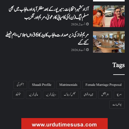
آزاد کشمیر انتخابات: میرپور کے بعد مظفرآباد اور پنجاب میں بھی
مسلم لیگ (ن) کی کامیابی کا دعویٰ، مریم اورنگزیب
اگست 2, 2026
مریم نواز کی زیر صدارت پنجاب کابینہ کا 36واں اجلاس،اہم فیصلے
کئے گئے
اگست 6, 2026
Tags
Female Marriage Proposal
Matrimonials
Shaadi Profile
آتشزدگی
امریکا
انٹرنیشنل
بین الاقوامی
جھلس کر ہلاک
دنیا کی خبریں
عالمی خبریں
میکسیکو
یو ایس اے