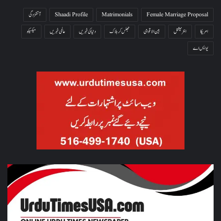
Female Marriage Proposal
Matrimonials
Shaadi Profile
آتشزدگی
امریکا
انٹرنیشنل
بین الاقوامی
جھلس کر ہلاک
دنیا کی خبریں
عالمی خبریں
میکسیکو
یو ایس اے