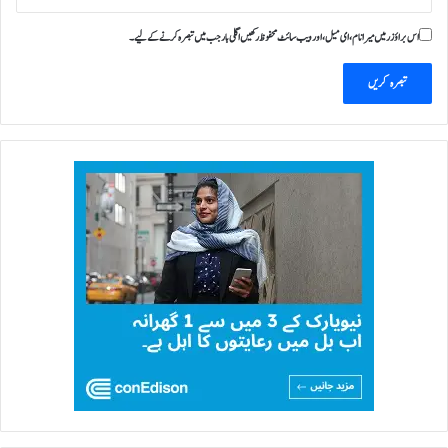
اس براؤزر میں میرا نام، ای میل، اور ویب سائٹ محفوظ رکھیں اگلی بار جب میں تبصرہ کرنے کےلیے۔