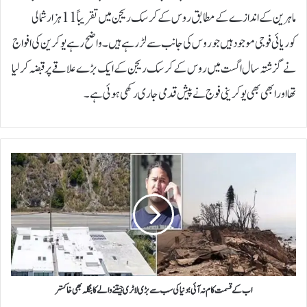
ماہرین کے اندازے کے مطابق روس کے کرسک ریجن میں تقریباً 11 ہزار شمالی
کوریائی فوجی موجود ہیں جو روس کی جانب سے لڑرہے ہیں۔ واضح رہے یوکرین کی افواج
نے گزشتہ سال اگست میں روس کے کرسک ریجن کے ایک بڑے علاقے پر قبضہ کرلیا
تھا اور ابھی بھی یوکرینی فوج نے پیش قدمی جاری رکھی ہوئی ہے۔
ا
ب
ک
ے
ق
س
م
ت
ک
ا
اب کے قسمت کام نہ آئی؛ دنیا کی سب سے بڑی لاٹری جیتنے والے کا بنگلہ بھی خاکستر
م