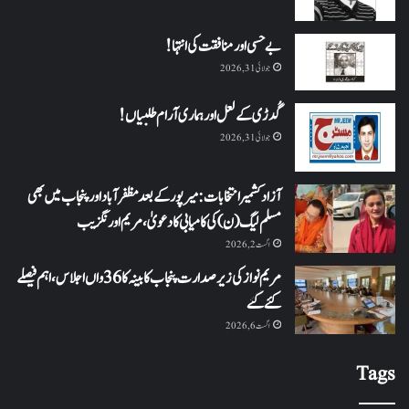
بے حسی اور منافقت کی انتہا !
جولائی 31, 2026
گُدڑی کے لعل اور ہماری آرام طلبیاں!
جولائی 31, 2026
آزاد کشمیر انتخابات: میرپور کے بعد مظفرآباد اور پنجاب میں بھی
مسلم لیگ (ن) کی کامیابی کا دعویٰ، مریم اورنگزیب
اگست 2, 2026
مریم نواز کی زیر صدارت پنجاب کابینہ کا 36واں اجلاس،اہم فیصلے
کئے گئے
اگست 6, 2026
Tags