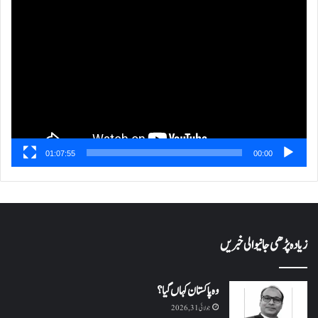
ویڈیو
پلیئر
01:07:55
00:00
زیادہ پڑھی جانیوالی خبریں
وہ پاکستان کہاں گیا؟
جولائی 31, 2026