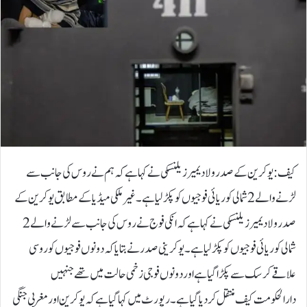
کیف: یوکرین کے صدر ولادیمیر زیلنسکی نے کہا ہے کہ ہم نے روس کی جانب سے
لڑنے والے 2 شمالی کوریائی فوجیوں کو پکڑلیا ہے۔ غیر ملکی میڈیا کے مطابق یوکرین کے
صدر ولادیمیر زیلنسکی نے کہا ہے کہ انکی فوج نے روس کی جانب سے لڑنے والے 2
شمالی کوریائی فوجیوں کو پکڑ لیا ہے۔ یوکرینی صدر نے بتایا کہ دونوں فوجیوں کو روسی
علاقے کرسک سے پکڑا گیا ہے اور دونوں فوجی زخمی حالت میں تھے جنہیں
دارالحکومت کیف منتقل کردیا گیا ہے۔ رپورٹ میں کہا گیا ہے کہ یوکرین اور مغربی جنگی