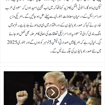
لیکن ایسا ہوگا۔انٹونی بلنکن کا مزید کہنا تھا کہ میں اب بھی پر امید ہوں کہ سعودی عرب
اور اسرائیل کے درمیان معاملات جنوری سے پہلے حل ہوجائیں گے۔امریکی وزیر
خارجہ نے کہا کہ صدر جوبائیڈن کے دور اقتدار میں ہی ایسا ہونے جا رہا ہے۔ غزہ میں
جنگ بندی کرالی تو سعودیہ اور اسرائیلی تعلقات کی بحالی کا مرحلہ بھی مکمل ہوجائے
گی۔خیال رہے کہ امریکا میں صدارتی الیکشن 5 نومبر کو ہوں گے اور جنوری 2025
میں نئے صدر جوبائیڈن کی جگہ لے لیں گے۔
ڈ
و
ن
ل
ڈ
ٹ
ر