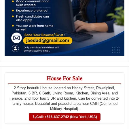
House For Sale
2 Story beautiful house located on Harley Street, Rawalpindi,
Pakistan. 6 BR, 6 Bath, Living Room, Kitchen, Dining Area, and
Terrace. 2nd floor has 3 BR and kitchen. Can be converted into 2-
family house. Beautiful and peaceful area near CMH (Combined
Military Hospital).
Call: +516-637-2742 (New York, USA)