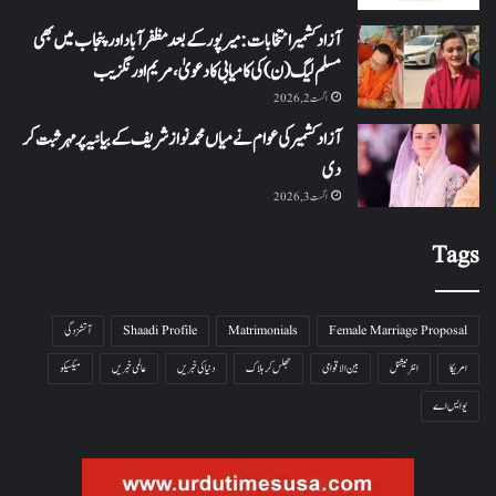
آزاد کشمیر انتخابات: میرپور کے بعد مظفرآباد اور پنجاب میں بھی
مسلم لیگ (ن) کی کامیابی کا دعویٰ، مریم اورنگزیب
اگست 2, 2026
آزاد کشمیر کی عوام نے میاں محمد نواز شریف کے بیانیہ پر مہر ثبت کر
دی
اگست 3, 2026
Tags
Female Marriage Proposal
Matrimonials
Shaadi Profile
آتشزدگی
امریکا
انٹرنیشنل
بین الاقوامی
جھلس کر ہلاک
دنیا کی خبریں
عالمی خبریں
میکسیکو
یو ایس اے