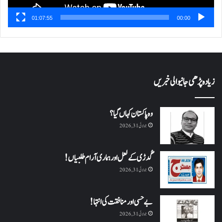
01:07:55
00:00
زیادہ پڑھی جانیوالی خبریں
وہ پاکستان کہاں گیا؟
جولائی 31, 2026
گُدڑی کے لعل اور ہماری آرام طلبیاں!
جولائی 31, 2026
بے حسی اور منافقت کی انتہا !
جولائی 31, 2026