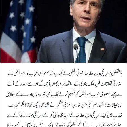
واشنگٹن: امریکی وزیر خارجہ انٹونی بلنکن نے کہا ہے کہ سعودی عرب اور اسرائیلی کے
سفارتی تعلقات غزہ جنگ بندی کے ساتھ شروع ہوجائیں گے اور نئے صدر کے آنے
سے پہلے سعودی عرب اسرائیل کو تسلیم کرلے گا۔عالمی خبر رساں ادارے کے مطابق
ان خیالات کا اظہار امریکی وزیر خارجہ انٹونی بلنکن نے ہیٹی میں ایک نیوز کانفرنس سے
خطاب میں کیا۔امریکی وزیر خارجہ نے امید ظاہر کی کہ نئے امریکی صدر کے آنے سے
پہلے ہی سعودی عرب اسرائیل کو تسلیم کر چکا ہوگا۔ ابھی یہ نہیں بتا سکتا کہ یہ کیسے ہوگا