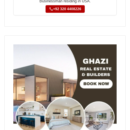
Businessman residing in USA.
+92 320 4408226