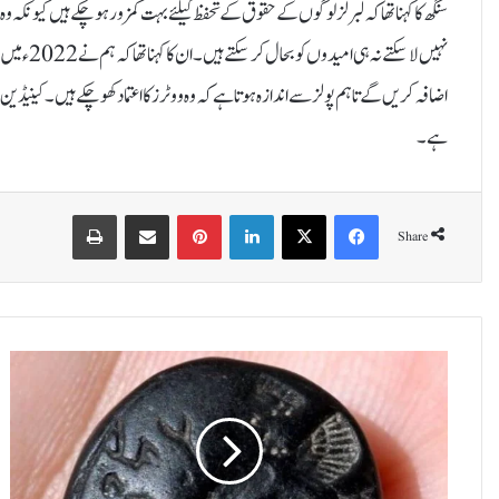
سنگھ کا کہنا تھا کہ لبرلز لوگوں کے حقوق کے تحفظ کیلئے بہت کمزور ہوچکے ہیں کیونکہ
نہیں لا سک
اضافہ کریں گے تاہم پولز سے اندازہ ہوتا ہے کہ وہ ووٹرز کا اعتماد کھو چکے ہیں۔کینیڈ
ہے۔
Print
Share via Email
Pinterest
LinkedIn
X
Facebook
Share
ا
س
ر
ا
ئ
ی