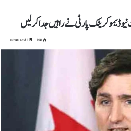
ت نیوڈیموکریٹک پارٹی نے راہیں جدا کرلیں
1 minute read
100