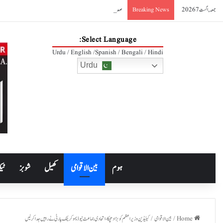
جمعہ, اگست 7 2026
صدر آصف علی زرداری کا مکہ مشترکہ دفاعی معاہدے کا خیرمقدم
Breaking News
Select Language:
Urdu / English /Spanish / Bengali / Hindi
Urdu
ہوم
بین الاقوامی
کھیل
شوبز
ٹیک
Home
/
بین الاقوامی
/
کینیڈین وزیراعظم کو بڑا دھچکا، اتحادی جماعت نیوڈیموکریٹک پارٹی نے راہیں جدا کرلیں