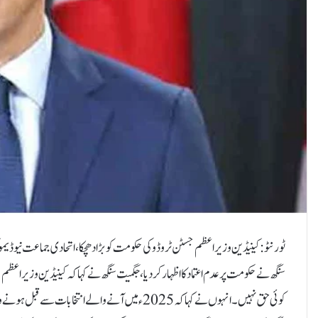
ٹورنٹو: کینیڈین وزیراعظم جسٹن ٹروڈو کی حکومت کو بڑا دھچکا، اتحادی جماعت نیو ڈ
سنگھ نے حکومت پر عدم اعتماد کا اظہار کر دیا، جگمیت سنگھ نے کہا کہ کینیڈین وزیراع
کوئی حق نہیں۔انہوں نے کہا کہ 2025ء میں آنے والے ا