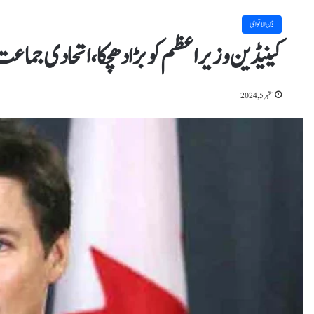
بین الاقوامی
کینیڈین وزیراعظم کو بڑا دھچکا، اتحادی جماع
ستمبر 5, 2024