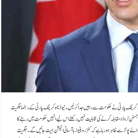
یمو کریٹک پارٹی نے حکومت سے راہیں جدا کرلیں۔نیو ڈیموکریٹک پارٹی کے رہنما جگمیت
ظم جسٹن ٹروڈو مقابلہ کرنے کی قابلیت نہیں رکھتے اس لیے انہیں حکومت میں رہنے کا
نتخابات سے قبل ہونے والے پولز سے ظاہر ہو رہا ہے کہ کنزرویٹیوز باآسانی الیکشن جیت جائیں گے۔جگمیت