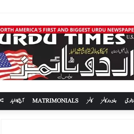
نالوجی
ہفتہ وار کالمز
کالمز
MATRIMONIALS
آج کا اخبار