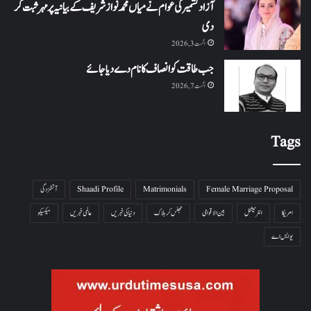
آزاد کشمیر کی عوام نے میاں محمد نواز شریف کے بیانیہ پر مہر ثبت کر
دی
اگست 3, 2026
جب طاقت کو انصاف کا نام دے دیا جائے
اگست 7, 2026
Tags
Female Marriage Proposal
Matrimonials
Shaadi Profile
آتشزدگی
امریکا
انٹرنیشنل
بین الاقوامی
جھلس کر ہلاک
دنیا کی خبریں
عالمی خبریں
میکسیکو
یو ایس اے