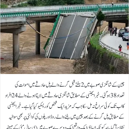
چین کے شانگزی صوبے میں 2 ہفتے قبل گرنے والے پل حادثے میں اموات کی
تعداد 38 ہوگئی۔خبر ایجنسی کے مطابق شانگزی حادثے میں لاپتا ہونے والے 24 افراد
کا اب تک کوئی سراغ نہ مل سکا جب کہ مزید ایک شخص کو ریسکیو کیا گیا ہے۔خبر ایجنسی
کے مطابق پل گرنے کے بعد چین میں بننے والے روڈ اور پلوں کی کوالٹی پر بھی سوالیہ
نشان آگیا ہے کیونکہ ایسا ہی ایک واقع ایک دوسرے صوبے میں اسی سال مئی کے مہینے