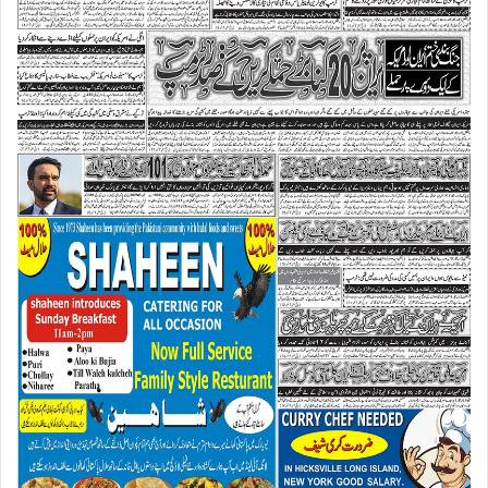
س
ی
ٹ
ی
ل
ا
ئ
ٹ
س
ی
ن
ٹ
ر