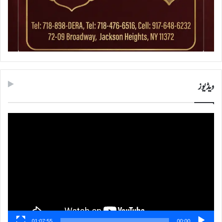
ویڈیوز
ویڈیو
پلیئر
01:07:55
00:00