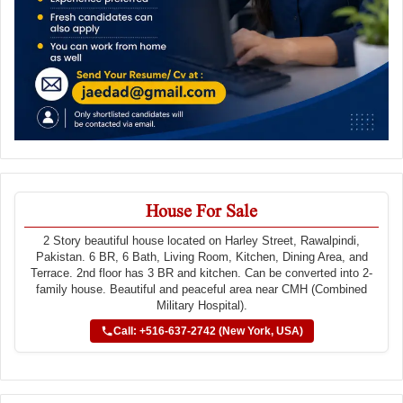
House For Sale
2 Story beautiful house located on Harley Street, Rawalpindi,
Pakistan. 6 BR, 6 Bath, Living Room, Kitchen, Dining Area, and
Terrace. 2nd floor has 3 BR and kitchen. Can be converted into 2-
family house. Beautiful and peaceful area near CMH (Combined
Military Hospital).
Call: +516-637-2742 (New York, USA)