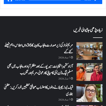
زیادہ پڑھی جانیوالی خبریں
مریم نواز کی زیر صدارت پنجاب کابینہ کا 36واں اجلاس،اہم فیصلے
کئے گئے
اگست 6, 2026
آزاد کشمیر انتخابات: میرپور کے بعد مظفرآباد اور پنجاب میں بھی
مسلم لیگ (ن) کی کامیابی کا دعویٰ، مریم اورنگزیب
اگست 2, 2026
فیک نیوز پھیلانے والوں کا احتساب صحافتی تنظیمیں خود کریں: عظمیٰ
بخاری
اگست 6, 2026