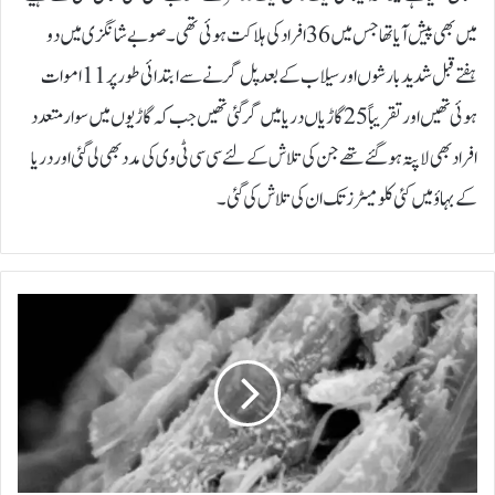
میں بھی پیش آیا تھا جس میں 36 افراد کی ہلاکت ہوئی تھی۔ صوبے شانگزی میں دو
ہفتےقبل شدید بارشوں اور سیلاب کے بعد پل گرنے سے ابتدائی طور پر 11 اموات
ہوئی تھیں اور تقریباً 25گاڑیاں دریا میں گرگئی تھیں جب کہ گاڑیوں میں سوار متعدد
افراد بھی لاپتہ ہوگئے تھے جن کی تلاش کے لئے سی سی ٹی وی کی مدد بھی لی گئی اور دریا
کے بہاؤ میں کئی کلومیٹرز تک ان کی تلاش کی گئی۔
ل
ک
ڑ
ی
ک
ی
ا
ی
ک