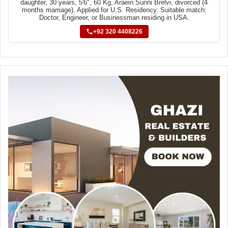
daughter, 30 years, 5'6", 60 Kg, Araein Sunni Brelvi, divorced (4
months marriage). Applied for U.S. Residency. Suitable match:
Doctor, Engineer, or Businessman residing in USA.
+92 320 4408226