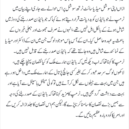
ازاں اپنی سوشل میڈیا سائٹ ٹرتھ سوشل پر اس حوالے سے جاری اپنے بیان میں
ٹرمپ نے جوبائیڈن کو بددیانت قرار دیتے ہوئےکہا کہ جو بائیڈن صدر بننےکی دوڑ میں
شامل ہونےکے بالکل اہل نہیں تھے، انہوں نے صرف جھوٹ اور جعلی خبروں کے
باعث یہ عہدہ حاصل کیا۔ان کے آس پاس موجود لوگ جن میں ان کے ڈاکٹر اور میڈیا
کے نمائندے شامل ہیں وہ جانتے تھے کہ بائیڈن صدر بننے کے قابل نہیں ہیں۔
ٹرمپ کا کہنا تھا کہ اب دیکھ لیں کہ بائیڈن ہمارے ملک کو کیا نقصان پہنچا چکے ہیں،
لاکھوں لوگ سرحد عبور کرکے بغیر کسی جانچ پڑتال کے ہمارے ملک میں داخل ہو رہے
ہیں جن میں بہت سے جیلوں سے نکل کر آئے ہیں تو کوئی مینٹل ہاسپٹل سے آیا ہے اور
بہت سے دہشت گرد بھی ہیں۔ٹرمپ کا مزید کہنا تھا کہ بائیڈن کے صدر بننے کی وجہ
سے ہمیں بڑے نقصان کا سامنا کرنا پڑے گا، لیکن ہم اس نقصان کا جلد ازالہ کریں گے
اور امریکا کو دوبارہ عظیم بنائیں گے۔