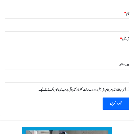
نام
*
ای میل
*
ویب‌ سائٹ
اس براؤزر میں میرا نام، ای میل، اور ویب سائٹ محفوظ رکھیں اگلی بار جب میں تبصرہ کرنے کےلیے۔