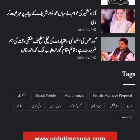
آزاد کشمیر کی عوام نے میاں محمد نواز شریف کے بیانیہ پر مہر ثبت کر
دی
اگست 3, 2026
گورننس کی مضبوطی، اختیارات کی نچلی سطح تک منتقلی وقت کی اہم
ضرورت ہے: قائم مقام گورنر پنجاب ملک محمد احمد خان
اگست 4, 2026
Tags
Female Marriage Proposal
Matrimonials
Shaadi Profile
آتشزدگی
امریکا
انٹرنیشنل
بین الاقوامی
جھلس کر ہلاک
دنیا کی خبریں
عالمی خبریں
میکسیکو
یو ایس اے