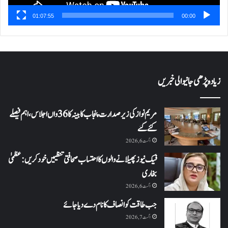
01:07:55
00:00
زیادہ پڑھی جانیوالی خبریں
مریم نواز کی زیر صدارت پنجاب کابینہ کا 36واں اجلاس،اہم فیصلے
کئے گئے
اگست 6, 2026
فیک نیوز پھیلانے والوں کا احتساب صحافتی تنظیمیں خود کریں: عظمیٰ
بخاری
اگست 6, 2026
جب طاقت کو انصاف کا نام دے دیا جائے
اگست 7, 2026