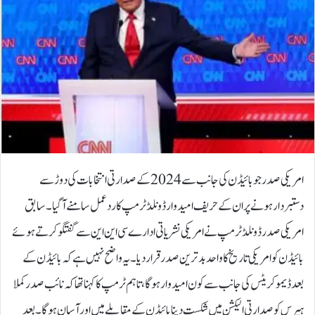
امریکی صدر جو بائیڈن کی جانب سے 2024 کے صدارتی انتخابات کی دوڑ سے
دستبردار ہونے پر ان کے حریف امیدوار ڈونلڈ ٹرمپ کا ردعمل سامنے آگیا۔سابق
امریکی صدر ڈونلڈ ٹرمپ نے امریکی نشریاتی ادارے سی این این سے گفتگو کرتے ہوئے
بائیڈن کو امریکی تاریخ کا واحد بدترین صدر قرار دیا۔ یہ واضح نہیں ہےکہ بائیڈن کے
بعد ڈیموکریٹس کی جانب سے کون امیدوار ہوگا، تاہم ٹرمپ کا کہنا تھا کہ نائب صدر کملا
ہیرس کو صدارتی الیکشن میں شکست دینا بائیڈن کے مقابلے میں اور آسان ہوگا۔بعد