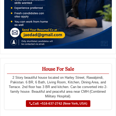
House For Sale
2 Story beautiful house located on Harley Street, Rawalpindi,
Pakistan. 6 BR, 6 Bath, Living Room, Kitchen, Dining Area, and
Terrace. 2nd floor has 3 BR and kitchen. Can be converted into 2-
family house. Beautiful and peaceful area near CMH (Combined
Military Hospital).
Call: +516-637-2742 (New York, USA)