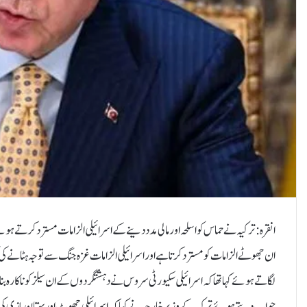
انقرہ: ترکیہ نے حماس کو اسلحہ اور مالی مدد دینے کے اسرائیلی الزامات مسترد کرتے 
ان جھوٹے الزامات کو مسترد کرتا ہے اور اسرائیلی الزامات غزہ جنگ سے توجہ ہٹانے کی ک
لگاتے ہوئے کہا تھا کہ اسرائیلی سکیورٹی سروس نے دہشتگردوں کے ان سیلز کو ناکارہ ب
جواب دیتے ہوئے ترکیہ کے وزیرخارجہ نے کہا کہ اسرائیلی جھوٹ اور بہتان بازی کی 