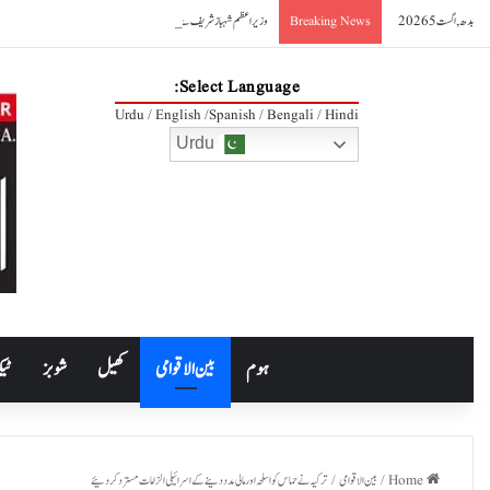
بدھ, اگست 5 2026
وزیراعظم شہباز شریف سے ایرانی وزیر صنعت کی ملاقات، دوطرفہ تجارت 10 ارب ڈالر تک بڑھانے کے عزم کا اعادہ
Breaking News
Select Language:
Urdu / English /Spanish / Bengali / Hindi
Urdu
ہوم
بین الاقوامی
کھیل
شوبز
ٹیک
Home
/
بین الاقوامی
/
ترکیہ نے حماس کو اسلحہ اور مالی مدد دینے کے اسرائیلی الزامات مسترد کردئیے