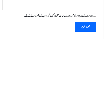
ن
اس براؤزر میں میرا نام، ای میل، اور ویب سائٹ محفوظ رکھیں اگلی بار جب میں تبصرہ کرنے کےلیے۔