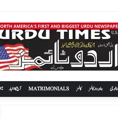
نالوجی
ہفتہ وار کالمز
کالمز
MATRIMONIALS
آج کا اخبار