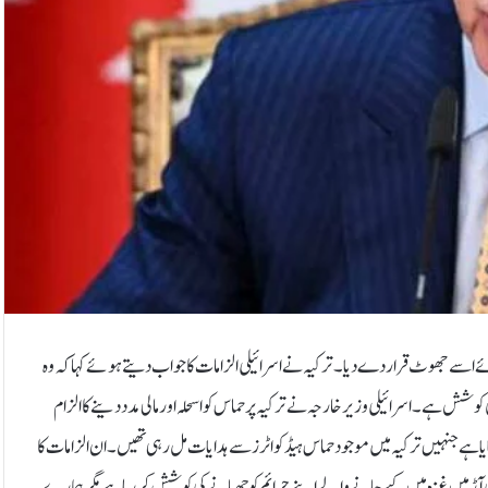
ہوئے اسے جھوٹ قرار دے دیا۔ ترکیہ نے اسرائیلی الزامات کا جواب دیتے ہوئے کہا کہ وہ
وشش ہے۔ اسرائیلی وزیرخارجہ نے ترکیہ پر حماس کو اسحلہ اور مالی مدد دینے کا الزام
نایا ہے جنہیں ترکیہ میں موجود حماس ہیڈکواٹرز سے ہدایات مل رہی تھیں۔ ان الزامات کا
آڑ میں غزہ میں کیے جانے والے اپنے جرائم کو چھپانے کی کوشش کررہا ہے مگر ہمارے