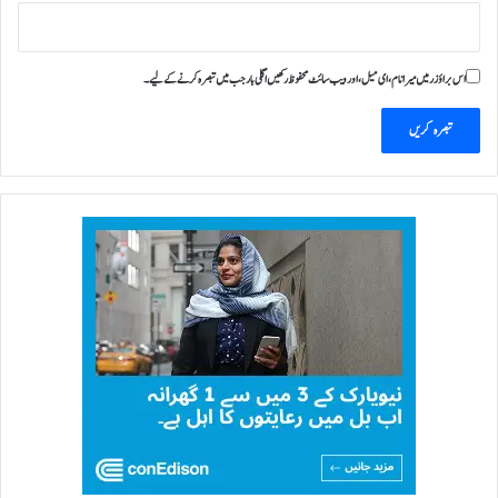
اس براؤزر میں میرا نام، ای میل، اور ویب سائٹ محفوظ رکھیں اگلی بار جب میں تبصرہ کرنے کےلیے۔