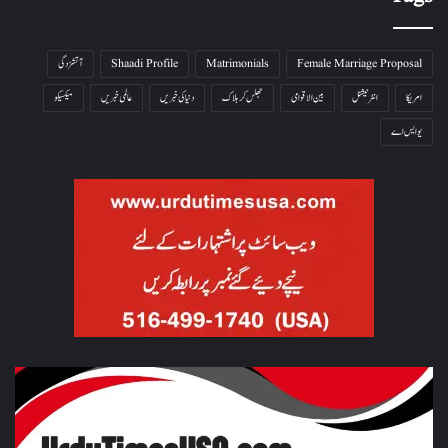
Female Marriage Proposal
Matrimonials
Shaadi Profile
آتشزدگی
امریکا
انٹرنیشنل
بین الاقوامی
جھلس کر ہلاک
دنیا کی خبریں
عالمی خبریں
میکسیکو
یو ایس اے