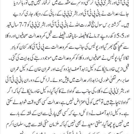
پی ٹی آئی اور بشریٰ بی بی اگر کسی دوسرے مقدمے میں گرفتار نہیں ہیں تو رہا کردیا
جائے، عدالت نے بانی پی ٹی آئی اور بشریٰ بی بی کے رہائی کے روبکار جاری کردیے
ہیں۔گزشتہ برس سول جج قدرت اللہ نے بانی پی ٹی آئی اور بشریٰ بی بی کو 7، 7 سال قید
اور 5،5 لاکھ روپے جرمانے کا فیصلہ سنایا تھا ۔فیصلے سے قبل کمرہ عدالت صحافیوں اور وکلا
سے کھچا کھچ بھرگیا اور پولیس کی جانب سے کمرہ عدالت سے پی ٹی آئی کارکنان کو باہر
نکالا گیا، پولیس نے صحافیوں اور وکلا کو کمرہ عدالت میں موجود رہنے کی ہدایت کی گئی۔
قبل ازیں خاور مانیکا کے وکیل زاہد آصف ایڈووکیٹ اور عمران خان کے وکیل عمران
صابر، مرتضیٰ طوری، زاہد ڈار عدالت میں پیش ہوئے۔ٹرائل کے دوران بانی پی ٹی آئی
اور بشریٰ بی بی کے وکلاء کی جانب سے گواہ لانے کا کہا گیا، وکیل خاور مانیکا نے کہا کہ اگر
گواہ لانا چاہتے ہیں تو ہمیں کوئی اعتراض نہیں ہے ، عدالت کسی بھی وقت شواہد لے سکتی
ہے۔وکیل زاہد آصف نے دلائل دیے کہ کسی بھی پارٹی سے ان کے فقہ کے بارے
میں نہیں پوچھا گیا، مفتی سعید نے بھی نہیں کہا کہ ملزمان حنفی فقہ سے ہیں، سلمان اکرم