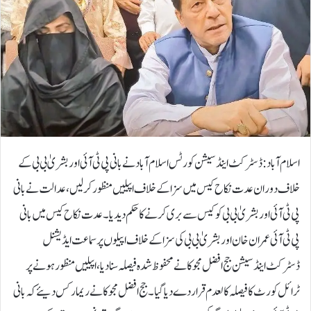
اسلام آباد: ڈسٹرکٹ اینڈ سیشن کورٹس اسلام آباد نے بانی پی ٹی آئی اور بشریٰ بی بی کے
خلاف دوران عدت نکاح کیس میں سزا کے خلاف اپیلیں منظور کرلیں ، عدالت نے بانی
پی ٹی آئی اور بشریٰ بی بی کو کیس سے بری کرنے کا حکم دیدیا۔عدت نکاح کیس میں بانی
پی ٹی آئی عمران خان اور بشریٰ بی بی کی سزا کے خلاف اپیلوں پر سماعت ایڈیشنل
ڈسٹرکٹ اینڈ سیشن جج افضل مجوکا نے محفوظ شدہ فیصلہ سنادیا، اپیلیں منظور ہونے پر
ٹرائل کورٹ کا فیصلہ کالعدم قرار دے دیا گیا۔جج افضل مجوکا نے ریمارکس دیئے کہ بانی