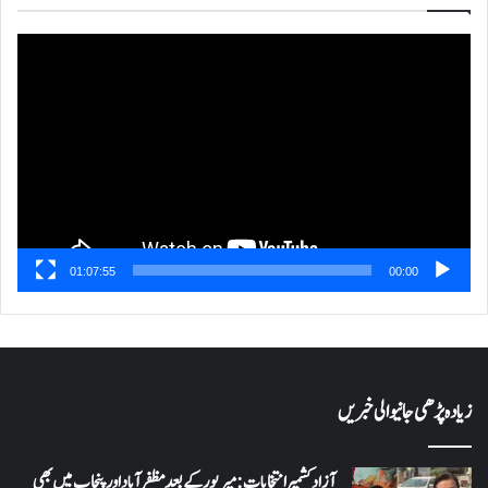
ویڈیو
پلیئر
01:07:55
00:00
زیادہ پڑھی جانیوالی خبریں
آزاد کشمیر انتخابات: میرپور کے بعد مظفرآباد اور پنجاب میں بھی