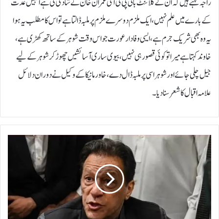
راجہ کہتے ہیں کہ ان کے کلائنٹ بانی پی ٹی آئی عمران خان نے شادی کی ہے انہیں عدت
کے بارے میں علم نہیں، ایک ملزم دوسرے ملزم پر ملبہ ڈالتا ہے تو اس کا مطلب یہ ہوا
یہ وہ بھی شریک جرم ہے، ایسی وفادار عورت جو اس وقت شوہر کے ساتھ کھڑی ہے ،
خاوند کہتا ہے میرا تو کوئی قصور ہی نہیں ، بیوی ساری آسائشیں چھوڑ کر شوہر کے لیے
جیل چلی جائے اور شوہر اسی پر ملبہ ڈال دے ، خاور مانیکا کے وکیل نے دوران دلائل
علامہ اقبال کا شعر سنا دیا ۔
ا
ب
ک
ی
ا
ف
ا
ئ