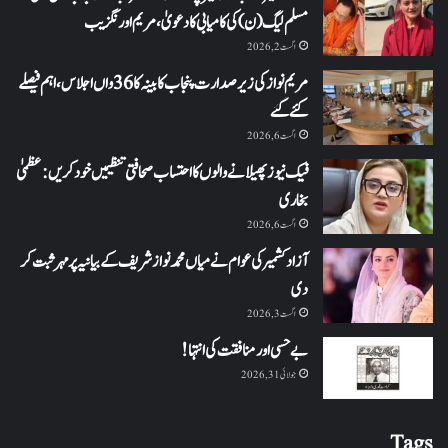
مسلم لیگ (ن) کی کامیابی کا دعویٰ، مریم اورنگزیب
اگست 2, 2026
مریم نواز کی زیر صدارت پنجاب کابینہ کا 36واں اجلاس،اہم فیصلے
کئے گئے
اگست 6, 2026
فیک نیوز پھیلانے والوں کا احتساب صحافتی تنظیمیں خود کریں: عظمیٰ
بخاری
اگست 6, 2026
آزاد کشمیر کی عوام نے میاں محمد نواز شریف کے بیانیہ پر مہر ثبت کر
دی
اگست 3, 2026
بے حسی اور منافقت کی انتہا !
جولائی 31, 2026
Tags