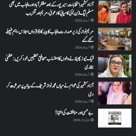
آزاد کشمیر انتخابات: میرپور کے بعد مظفرآباد اور پنجاب میں بھی
مسلم لیگ (ن) کی کامیابی کا دعویٰ، مریم اورنگزیب
اگست 2, 2026
مریم نواز کی زیر صدارت پنجاب کابینہ کا 36واں اجلاس،اہم فیصلے
کئے گئے
اگست 6, 2026
فیک نیوز پھیلانے والوں کا احتساب صحافتی تنظیمیں خود کریں: عظمیٰ
بخاری
اگست 6, 2026
آزاد کشمیر کی عوام نے میاں محمد نواز شریف کے بیانیہ پر مہر ثبت کر
دی
اگست 3, 2026
بے حسی اور منافقت کی انتہا !
جولائی 31, 2026