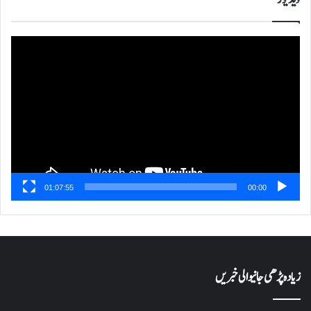
ویڈیو
پلیئر
01:07:55
00:00
زیادہ پڑھی جانیوالی خبریں