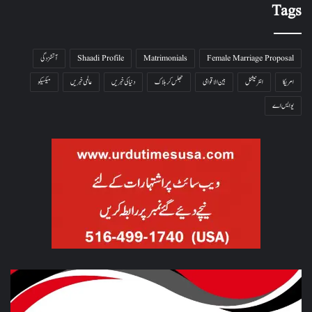
Tags
Female Marriage Proposal
Matrimonials
Shaadi Profile
آتشزدگی
امریکا
انٹرنیشنل
بین الاقوامی
جھلس کر ہلاک
دنیا کی خبریں
عالمی خبریں
میکسیکو
یو ایس اے