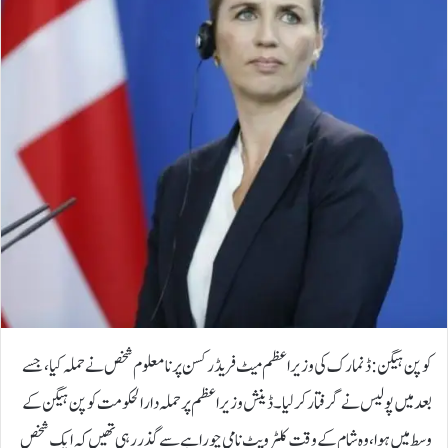
کوپن ہیگن: ڈنمارک کی وزیر اعظم میٹ فریڈرکسن پر نامعلوم شخص نے حملہ کیا، جسے
بعد میں پولیس نے گرفتار کر لیا۔ڈینش وزیر اعظم پر حملہ دارالحکومت کوپن ہیگن کے
وسط میں ہوا، وہ شام کے وقت کلٹر ویٹ نامی چوراہے سے گذر رہی تھیں کہ ایک شخص