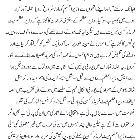
اچانک سامنے آیا اور اپنے ہاتھوں سے وزیر اعظم کو مارنا شروع کر دیا، حملہ آور فرار
ہونے میں کامیاب ہو گیا۔وزیر اعظم کے دفتری ترجمان کا کہنا ہے کہ وزیر اعظم میٹ
فریڈرکسن خیریت سے ہیں لیکن اچانک ہونے والے حملے کی وجہ سے وہ خوف زدہ ہیں۔
پولیس کا کہنا ہے کہ انہوں نے مبینہ طور پر حملہ آور ایک شخص کو گرفتار کر لیا ہے اور
واقعے کی تفتیش کر رہے ہیں، تاہم انہوں نے حملہ آور کی مزید تفصیلات بتانے سے انکار
کر دیا۔یہ حملہ ڈنمارک میں یورپی یونین کے انتخابات میں ووٹنگ سے دو روز قبل ہوا
ہے، ڈینش وزیر اعظم نے اس سے قبل سوشل ڈیموکریٹ کی اہم امیدوار کرسٹل
شالڈیموس کے ہمراہ ایک یورپی انتخابی مہم کے سلسلے میں ہونے والی تقریب میں حصہ
لیا تھا۔وزیر اعظم میٹ فریڈرکسن کی پارٹی سوشل ڈیموکریٹس ڈنمارک کی مخلوط
حکومت میں سب سے بڑی پارٹی ہے، انتخابی رائے شماری میں ان کی پارٹی اب بھی دیگر
جماعتوں سے آگے ہے لیکن حالیہ چند مہینوں میں ان کی حمایت میں غیر معمولی کمی آئی
ہے۔وزیر اعظم میٹ فریڈرکسن پر حملے کی یورپی کمیشن کی سربراہ ارسولا وان ڈیر لیئن