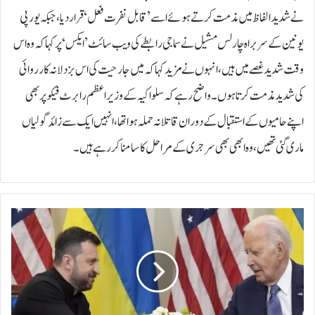
نے شدید الفاظ میں مذمت کرتے ہوئے اسے ’قابل نفرت فعل‘ قرار دیا، جبکہ یورپی
یونین کے سربراہ چارلس مشیل نے سماجی رابطے کی ویب سائٹ ’ایکس‘ پر کہا کہ وہ اس
وقت شدید غصے میں ہیں، انہوں نے مزید کہا کہ میں جارحیت کی اس بزدلانہ کارروائی
کی شدید مذمت کرتا ہوں۔واضح رہے کہ سلواکیہ کے وزیر اعظم رابرٹ فیکو پر بھی
اپنے حامیوں کے استقبال کے دوران قاتلانہ حملہ ہوا تھا، انہیں ایک سے زائد گولیاں
ماری گئی تھیں، وہ ابھی بھی سرجری کے مراحل کا سامنا کر رہے ہیں۔
ج
و
ب
ا
ئ
ی
ڈ