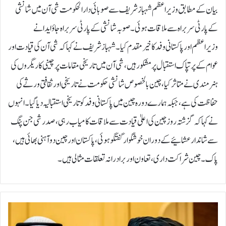
بیان کے مطابق وزیر اعظم شہباز شریف سے صوبائی دارالحکومت شی آن میں شانشی
کے پارٹی سربراہ سے ملاقات ہوئی۔ صوبہ شانشی کے پارٹی سربراہ جاؤ ایدا نے
وزیراعظم اور پاکستانی وفد کا خیر مقدم کیا۔شہباز شریف نے کہا کہ شی آن کی قیادت اور
عوام کے پرتپاک استقبال پر مشکور ہیں، شی آن میں تاریخی مقامات پر چینی کاریگروں کی
ہنر مندی نے متاثر کیا، چین بالخصوص شانشی حکومت نے تاریخی اور ثقافتی ورثے کی
حفاظت کی ہے، جبکہ ہمارے دورہ چین میں پاکستانی وفد کو تاریخی استقبالیہ دیا گیا۔انہوں
نے کہا کہ گزشتہ روز چین کی اعلیٰ قیادت سے ملاقات کامیاب رہی، صدر شی جن پنگ
سے شاندار عشائیے کے دوران خوشگوار گفتگو ہوئی، پاکستان اور چین دو آہنی بھائی ہیں،
پاک ۔ چین شراکت داری، تعاون اور برادرانہ تعلقات مثالی ہیں۔
ا
ق