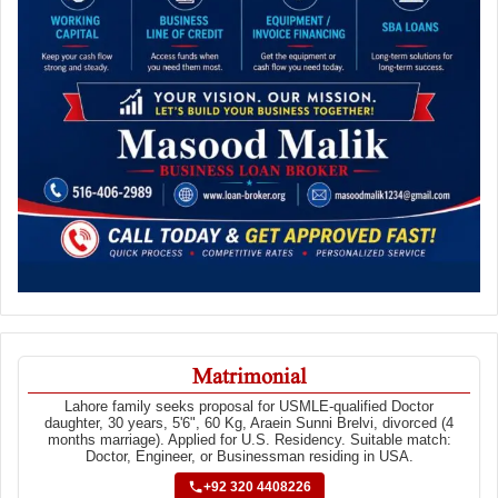
Matrimonial
Lahore family seeks proposal for USMLE-qualified Doctor
daughter, 30 years, 5'6", 60 Kg, Araein Sunni Brelvi, divorced (4
months marriage). Applied for U.S. Residency. Suitable match:
Doctor, Engineer, or Businessman residing in USA.
+92 320 4408226