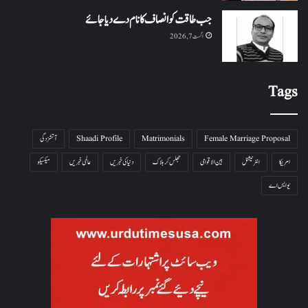
جب طاقت کو انصاف کا نام دے دیا جائے
اگست 7, 2026
Tags
Female Marriage Proposal
Matrimonials
Shaadi Profile
آتشزدگی
امریکا
انٹرنیشنل
بین الاقوامی
جھلس کر ہلاک
دنیا کی خبریں
عالمی خبریں
میکسیکو
یو ایس اے