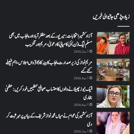
زیادہ پڑھی جانیوالی خبریں
آزاد کشمیر انتخابات: میرپور کے بعد مظفرآباد اور پنجاب میں بھی
مسلم لیگ (ن) کی کامیابی کا دعویٰ، مریم اورنگزیب
اگست 2, 2026
مریم نواز کی زیر صدارت پنجاب کابینہ کا 36واں اجلاس،اہم فیصلے
کئے گئے
اگست 6, 2026
فیک نیوز پھیلانے والوں کا احتساب صحافتی تنظیمیں خود کریں: عظمیٰ
بخاری
اگست 6, 2026
آزاد کشمیر کی عوام نے میاں محمد نواز شریف کے بیانیہ پر مہر ثبت کر
دی
اگست 3, 2026