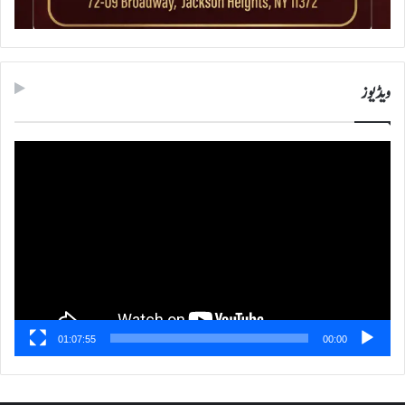
ویڈیوز
ویڈیو
پلیئر
01:07:55
00:00