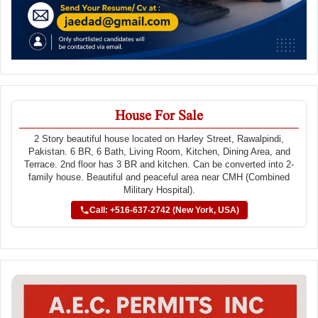
House For Sale
2 Story beautiful house located on Harley Street, Rawalpindi,
Pakistan. 6 BR, 6 Bath, Living Room, Kitchen, Dining Area, and
Terrace. 2nd floor has 3 BR and kitchen. Can be converted into 2-
family house. Beautiful and peaceful area near CMH (Combined
Military Hospital).
Call: +516-637-2742 (New York, USA)