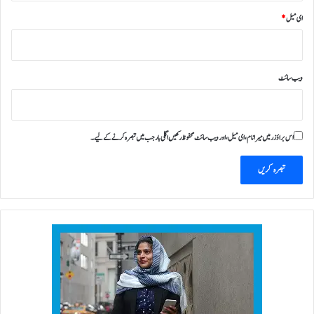
ای میل
*
ویب‌ سائٹ
اس براؤزر میں میرا نام، ای میل، اور ویب سائٹ محفوظ رکھیں اگلی بار جب میں تبصرہ کرنے کےلیے۔