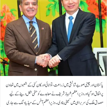
پاکستان اور چینی صوبے شانشی میں زراعت، توانائی اور کان کنی کے شعبوں میں تعاون
پر اتفاق ہوگیا اور وزیر اعظم شہباز شریف نے معاہدے کو حتمی شکل دینے کے لیے
مصدق ملک کی سربراہی میں کمیٹی بنادی۔وزیر اعظم آفس کے میڈیا ونگ سے جاری