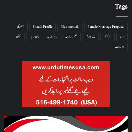
Tags
Female Marriage Proposal
Matrimonials
Shaadi Profile
آتشزدگی
امریکا
انٹرنیشنل
بین الاقوامی
جھلس کر ہلاک
دنیا کی خبریں
عالمی خبریں
میکسیکو
یو ایس اے