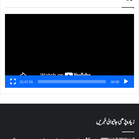
ویڈیو
پلیئر
01:07:55
00:00
زیادہ پڑھی جانیوالی خبریں