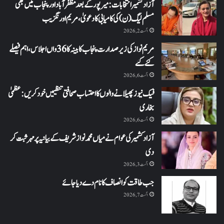
آزاد کشمیر انتخابات: میرپور کے بعد مظفرآباد اور پنجاب میں بھی
مسلم لیگ (ن) کی کامیابی کا دعویٰ، مریم اورنگزیب
اگست 2, 2026
مریم نواز کی زیر صدارت پنجاب کابینہ کا 36واں اجلاس،اہم فیصلے
کئے گئے
اگست 6, 2026
فیک نیوز پھیلانے والوں کا احتساب صحافتی تنظیمیں خود کریں: عظمیٰ
بخاری
اگست 6, 2026
آزاد کشمیر کی عوام نے میاں محمد نواز شریف کے بیانیہ پر مہر ثبت کر
دی
اگست 3, 2026
جب طاقت کو انصاف کا نام دے دیا جائے
اگست 7, 2026