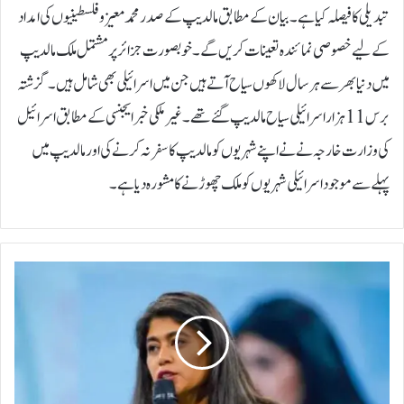
تبدیلی کا فیصلہ کیا ہے۔بیان کے مطابق مالدیپ کے صدر محمد معیزوفلسطینیوں کی امداد
کے لیے خصوصی نمائندہ تعینات کریں گے۔ خوبصورت جزائر پر مشتمل ملک مالدیپ
میں دنیا بھر سے ہر سال لاکھوں سیاح آتے ہیں جن میں اسرائیلی بھی شامل ہیں۔ گزشتہ
برس 11 ہزار اسرائیلی سیاح مالدیپ گئے تھے۔غیر ملکی خبر ایجنسی کے مطابق اسرائیل
کی وزارت خارجہ نے نے اپنے شہریوں کو مالدیپ کا سفر نہ کرنے کی اور مالدیپ میں
پہلے سے موجود اسرائیلی شہریوں کو ملک چھوڑنے کا مشورہ دیا ہے۔
’
ف
ل
س
ط
ی
ن
ی