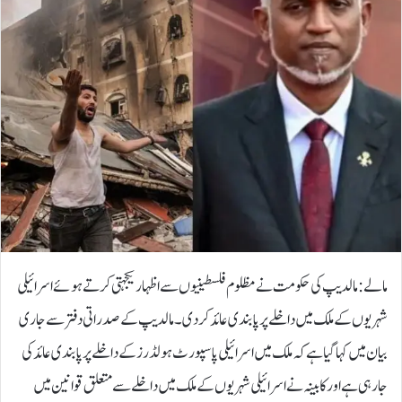
مالے: مالدیپ کی حکومت نے مظلوم فلسطینیوں سے اظہار یکجہتی کرتے ہوئے اسرائیلی
شہریوں کے ملک میں داخلے پرپابندی عائد کردی۔مالدیپ کے صدراتی دفتر سے جاری
بیان میں کہا گیا ہے کہ ملک میں اسرائیلی پاسپورٹ ہولڈرز کے داخلے پر پابندی عائد کی
جارہی ہے اور کابینہ نے اسرائیلی شہریوں کے ملک میں داخلے سے متعلق قوانین میں