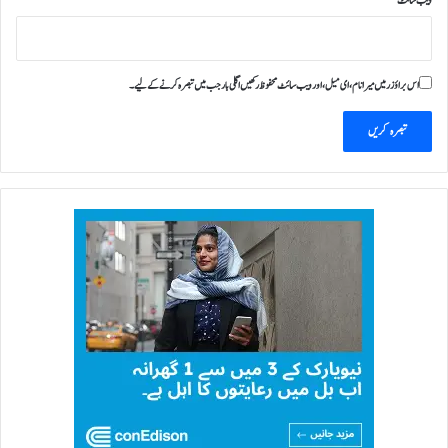
ویب‌ سائٹ
اس براؤزر میں میرا نام، ای میل، اور ویب سائٹ محفوظ رکھیں اگلی بار جب میں تبصرہ کرنے کےلیے۔