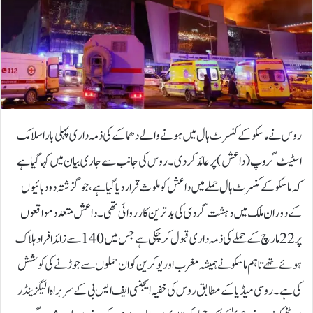
روس نے ماسکو کے کنسرٹ ہال میں ہونے والے دھماکے کی ذمہ داری پہلی بار اسلامک
اسٹیٹ گروپ (داعش) پر عائد کردی۔روس کی جانب سے جاری بیان میں کہا گیا ہے
کہ ماسکو کے کنسرٹ ہال حملے میں داعش کو ملوث قرار دیا گیا ہے، جو گزشتہ دو دہائیوں
کے دوران ملک میں دہشت گردی کی بدترین کارروائی تھی۔داعش متعدد مواقعوں
پر 22 مارچ کے حملے کی ذمہ داری قبول کرچکی ہے جس میں 140 سے زائد افراد ہلاک
ہوئے تھے تاہم ماسکو نے ہمیشہ مغرب اوریوکرین کو ان حملوں سے جوڑنے کی کوشش
کی ہے۔روسی میڈیا کے مطابق روس کی خفیہ ایجنسی ایف ایس بی کے سربراہ الیگزینڈر