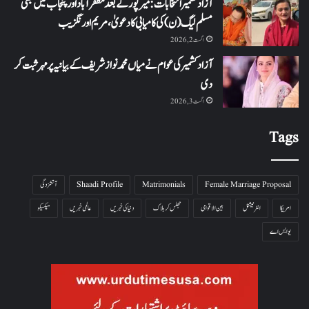
آزاد کشمیر انتخابات: میرپور کے بعد مظفرآباد اور پنجاب میں بھی
مسلم لیگ (ن) کی کامیابی کا دعویٰ، مریم اورنگزیب
اگست 2, 2026
آزاد کشمیر کی عوام نے میاں محمد نواز شریف کے بیانیہ پر مہر ثبت کر
دی
اگست 3, 2026
Tags
Female Marriage Proposal
Matrimonials
Shaadi Profile
آتشزدگی
امریکا
انٹرنیشنل
بین الاقوامی
جھلس کر ہلاک
دنیا کی خبریں
عالمی خبریں
میکسیکو
یو ایس اے