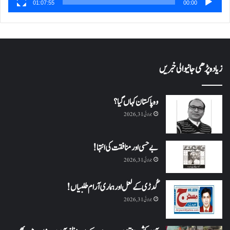
01:07:55
00:00
زیادہ پڑھی جانیوالی خبریں
وہ پاکستان کہاں گیا؟
جولائی 31, 2026
بے حسی اور منافقت کی انتہا !
جولائی 31, 2026
گُدڑی کے لعل اور ہماری آرام طلبیاں!
جولائی 31, 2026