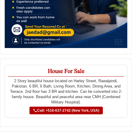
House For Sale
2 Story beautiful house located on Harley Street, Rawalpindi,
Pakistan. 6 BR, 6 Bath, Living Room, Kitchen, Dining Area, and
Terrace. 2nd floor has 3 BR and kitchen. Can be converted into 2-
family house. Beautiful and peaceful area near CMH (Combined
Military Hospital).
Call: +516-637-2742 (New York, USA)