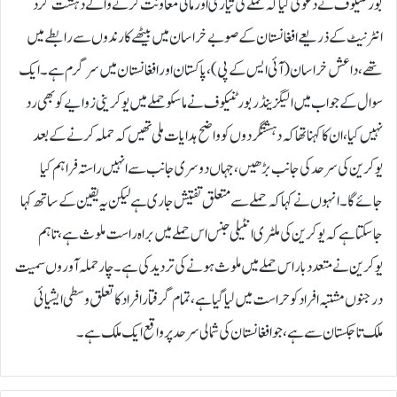
بورٹنیکوف نے دعویٰ کیا کہ حملے کی تیاری اور مالی معاونت کرنے والے دہشت گرد
انٹرنیٹ کے ذریعے افغانستان کے صوبے خراسان میں بیٹھے کارندوں سے رابطے میں
تھے، داعش خراسان (آئی ایس کے پی)، پاکستان اور افغانستان میں سرگرم ہے۔ایک
سوال کے جواب میں الیگزینڈر بورٹنیکوف نے ماسکو حملے میں یوکرینی زوایے کو بھی رد
نہیں کیا، ان کا کہنا تھا کہ دہشتگردوں کو واضح ہدایات ملی تھیں کہ حملہ کرنے کے بعد
یوکرین کی سرحد کی جانب بڑھیں، جہاں دوسری جانب سے انہیں راستہ فراہم کیا
جائے گا۔انہوں نے کہا کہ حملے سے متعلق تفتیش جاری ہے لیکن یہ یقین کے ساتھ کہا
جاسکتا ہے کہ یوکرین کی ملٹری انٹیلی جنس اس حملے میں براہ راست ملوث ہے، تاہم
یوکرین نے متعدد بار اس حملے میں ملوث ہونے کی تردید کی ہے۔چار حملہ آوروں سمیت
درجنوں مشتبہ افراد کو حراست میں لیا گیا ہے، تمام گرفتار افراد کا تعلق وسطی ایشیائی
ملک تاجکستان سے ہے، جو افغانستان کی شمالی سرحد پر واقع ایک ملک ہے۔