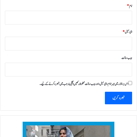
نام
*
ای میل
*
ویب‌ سائٹ
اس براؤزر میں میرا نام، ای میل، اور ویب سائٹ محفوظ رکھیں اگلی بار جب میں تبصرہ کرنے کےلیے۔