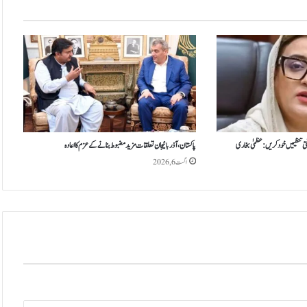
ذ
ا
ک
ر
ا
ت
ک
ے
ذ
ر
ی
تی تنظیمیں خود کریں: عظمیٰ بخاری
پاکستان، آذربائیجان تعلقات مزید مضبوط بنانے کے عزم کا اعادہ
ع
اگست 6, 2026
ے
ت
س
ل
ی
م
ک
ی
ا
ج