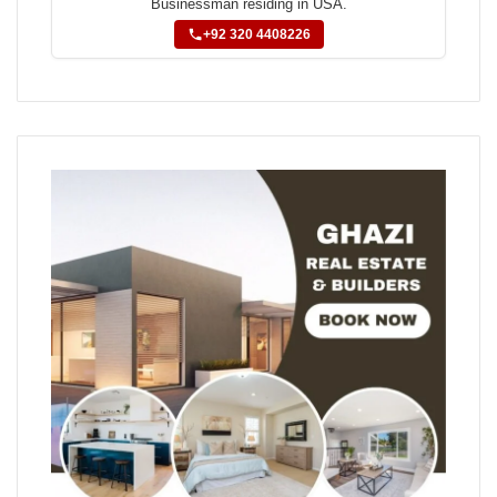
Businessman residing in USA.
+92 320 4408226