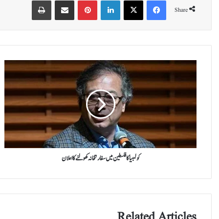
Print
Share via Email
Pinterest
LinkedIn
X
Facebook
Share
ک
و
ل
م
ب
ی
ا
ک
ا
ف
کولمبیا کا فلسطین میں سفارتخانہ کھولنے کا اعلان
ل
س
ط
ی
ن
Related Articles