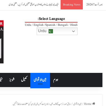
جمعہ, اگست 7 2026
فیک نیوز پھیلانے والوں کا احتساب صحافتی تنظیمیں خود کریں: عظمیٰ بخاری
Breaking News
Select Language:
Urdu / English /Spanish / Bengali / Hindi
Urdu
ہوم
بین الاقوامی
کھیل
شوبز
ٹیک
Home
/
بین الاقوامی
/
سابق صدرٹرمپ کیخلاف خفیہ دستاویزات کیس میں حیران کن معلومات سامنے آگئیں