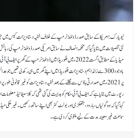
نیویارک : امریکا کے سابق صدر ڈونلڈ ٹرمپ کے خلاف خفیہ دستاویزات کیس میں حیر
نئی تفصیلات میں بتایا گیا کہ محکمہ انصاف نے سابق امریکی صدر ڈونلڈ ٹرمپ کی رہائش
باوجود 300 سے زائد اہم دستاویزات فلوریڈا میں اپنے گھر میں ہی رکھ لی تھیں
پر 2021ء میں صدارتی ہاؤس سے نکلنے کے بعد خفیہ دستاویزات کو غیر قانونی طور پ
رپورٹ میں بتایا ہے کہ ایف بی آئی حکام کو ہدایت کی گئی تھی کہ کلاسیفائیڈ معلومات ا
کہا گیا کہ وہ گولیاں، بارود، ہتھکڑی اور بولٹ کٹر بھی اپنے ساتھ رکھیں۔غیرملک
سماعت غیر معینہ مدت کے لیے ملتوی کر دی ہے۔