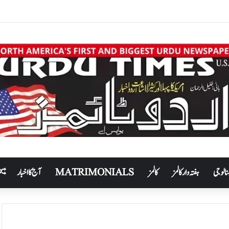
نالوجی
ہفتہ وار کالمز
کالمز
MATRIMONIALS
آج کا اخبار