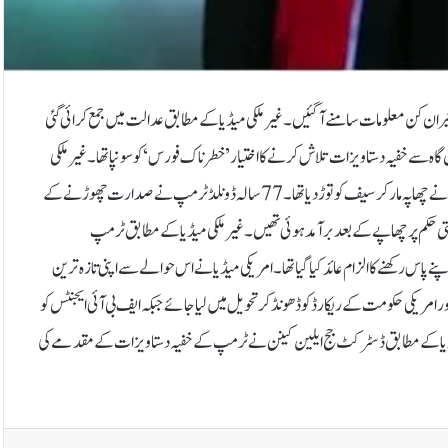
ان کن معلومات سامنے آگئیں۔غیرملکی میڈیا کے مطابق عدالت میں جمع کرائی گئی
 گاہ سے خفیہ دستاویزات تلاش کرنے کا اختیار ’خطرناک فورس‘ کو سونپا تھا۔غیرملکی
میڈیا کے مطابق اگست 2022ء میں فلوریڈا میں ڈونلڈ ٹرمپ کے گھر پر ایف بی آئی نے چھاپہ مار کر سیف کو توڑ دیا تھا۔77 سالہ ڈونلڈ ٹرمپ نے صدارت چھوڑنے کے
 جو عدالتی حکم پر چھاپے کے بعد برآمد ہوئی تھیں۔غیرملکی میڈیا کے مطابق ٹرمپ
ر اپنے پاس رکھنے کا الزام عائد کیا گیا تھا۔امریکی میڈیا نے اس حوالے سے اپنی تازہ ترین
ور امریکی حکومت کے ریکارڈ کو ڈھونڈ کر تحویل میں لیا جائے جبکہ ایف بی آئی ایجنٹس کو
ی میڈیا کے مطابق ڈسٹرکٹ جج ایلین کینن نے ٹرمپ کے خفیہ دستاویزات کے مقدمے کی