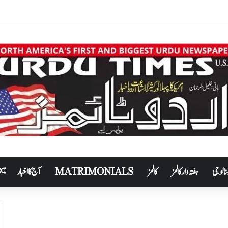
نالوجی
ہفتہ وار کالمز
کالمز
MATRIMONIALS
آج کا اخبار