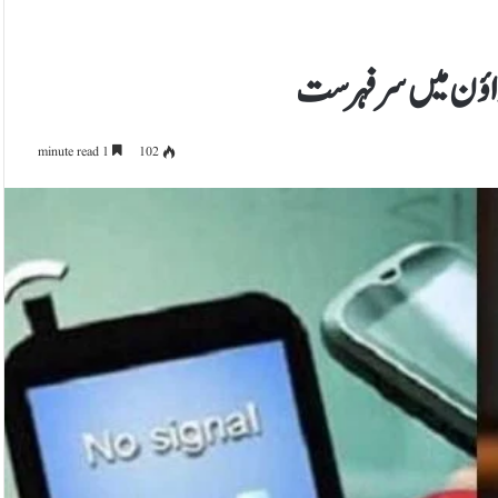
ڈاؤن میں سرفہرست
1 minute read
102