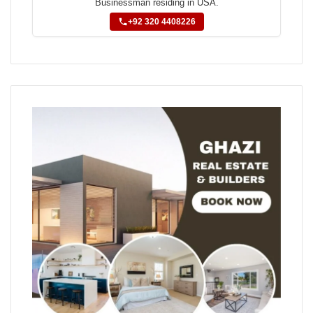
Businessman residing in USA.
+92 320 4408226