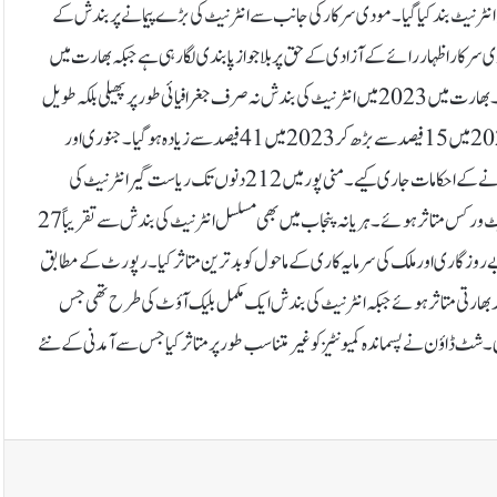
 کے غیر قانونی زیرتسلط جموں و کشمیر میں 2023 کے دوران 17 مرتبہ انٹرنیٹ بند کیا گیا۔مودی سرکار کی جانب سے انٹرنیٹ کی بڑے پیمانے پر بندش کے
رکار اظہار رائے کے آزادی کے حق پر بلاجواز پابندی لگا رہی ہے جبکہ بھارت میں
انٹرنیٹ شٹ ڈاؤن کی بڑھتی ہوئی رفتار بنیادی انسانی حقوق کی آوازوں کو دبا رہی ہے۔بھارت میں 2023 میں انٹرنیٹ کی بندش نہ صرف جغرافیائی طور پر پھیلی بلکہ طویل
عرصے تک برقرار رہی۔ پانچ دن یا اس سے زیادہ چلنے والے شٹ ڈاؤن کا تناسب 2022 میں 15 فیصد سے بڑھ کر 2023 میں 41 فیصد سے زیادہ ہوگیا۔جنوری اور
اکتوبر 2023 کے درمیان بی جے پی حکومت نے 7 ہزار 502 یو آر ایل کو بلاک کرنے کے احکامات جاری کیے۔ منی پور میں 212 دنوں تک ریاست گیر انٹرنیٹ کی
بندش سے تقریباً 3.2 ملین لوگ متاثر ہوئےجس سے بنیادی طور پر تمام موبائل نیٹ ورکس متاثر ہوئے۔ہریانہ پنجاب میں بھی مسلسل انٹرنیٹ کی بندش سے تقریباً 27
 روزگاری اور ملک کی سرمایہ کاری کے ماحول کو بدترین متاثر کیا۔رپورٹ کے مطابق
ن نے بنیادی طور پر موبائل نیٹ ورکس کو نشانہ بنایا جس سے تقریباً 96 فیصد بھارتی متاثر ہوئے جبکہ انٹرنیٹ کی بندش ایک مکمل بلیک آؤٹ کی طرح تھی جس
ڈاؤن نے پسماندہ کمیونٹیز کو غیر متناسب طور پر متاثر کیا جس سے آمدنی کے نئے