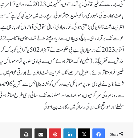
گئی۔ بھارت
باعث بھارت کی جمہوری ساکھ شدیدمتاثر ہوئی۔رپورٹ میں مزید کہا گیا ہے کہ مودی س
ملین افراد متاثر ہوئے۔ طویل عرصے تک انٹرنیٹ شٹ ڈاؤن نے بھارتی عوام میں بے
شٹ ڈاؤ
سے روزمرہ کی سرگرمیوں، مواصلات اور معلومات تک رسائی بری طرح متاثر ہوئی۔ شٹ 
سلسلے اور مواقع تک ان کی رسائی میں رکاوٹ پیدا ہوئی
Print
Share via Email
Pinterest
LinkedIn
X
Facebook
Share