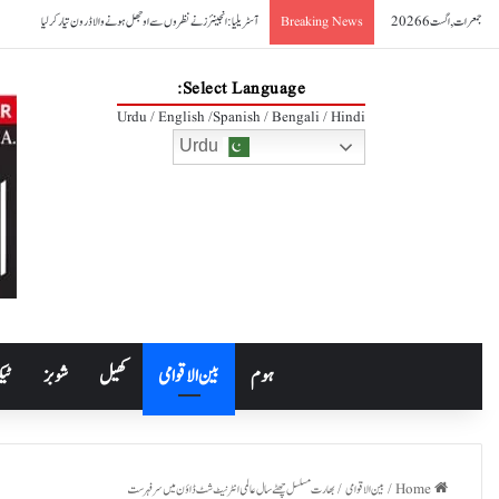
جمعرات, اگست 6 2026
آسٹریلیا: انجینئرز نے نظروں سے اوجھل ہونے والا ڈرون تیار کر لیا
Breaking News
Select Language:
Urdu / English /Spanish / Bengali / Hindi
Urdu
ہوم
بین الاقوامی
کھیل
شوبز
ٹیک
Home
/
بین الاقوامی
/
بھارت مسلسل چھٹے سال عالمی انٹرنیٹ شٹ ڈاؤن میں سرفہرست