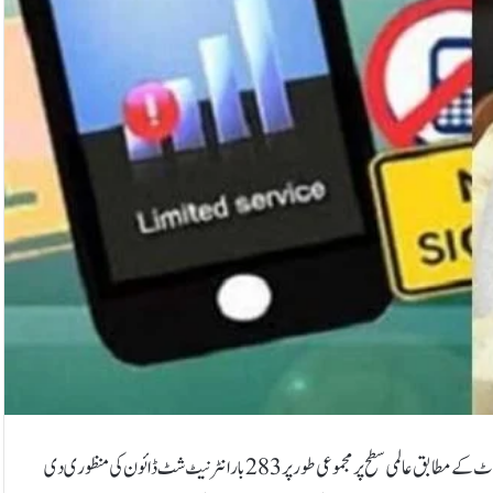
نئی دہلی: بھارت انٹرنیٹ کی عالمی بندش میں مسلسل چھٹے سال سرفہرست آگیا۔رپورٹ کے مطابق عالمی سطح پر مجموعی طور پر283 بار انٹرنیٹ شٹ ڈائون کی منظوری دی