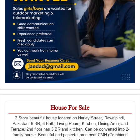
House For Sale
2 Story beautiful house located on Harley Street, Rawalpindi,
Pakistan. 6 BR, 6 Bath, Living Room, Kitchen, Dining Area, and
Terrace. 2nd floor has 3 BR and kitchen. Can be converted into 2-
family house. Beautiful and peaceful area near CMH (Combined