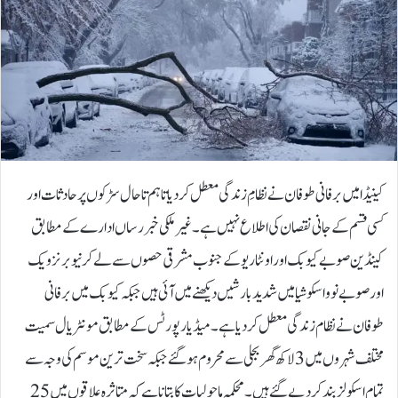
کینیڈا میں برفانی طوفان نے نظامِ زندگی معطل کر دیا تاہم تاحال سڑکوں پر حادثات اور
کسی قسم کے جانی نقصان کی اطلاع نہیں ہے۔ غیر ملکی خبر رساں ادارے کے مطابق
کینڈین صوبے کیوبک اور اونٹاریو کے جنوب مشرقی حصوں سے لے کر نیو برنزویک
اور صوبے نوواسکوشیا میں شدید بارشیں دیکھنے میں آئی ہیں جبکہ کیوبک میں برفانی
طوفان نے نظام زندگی معطل کردیا ہے۔میڈیا رپورٹس کے مطابق مونٹریال سمیت
مختلف شہروں میں 3 لاکھ گھر بجلی سے محروم ہوگئے جبکہ سخت ترین موسم کی وجہ سے
تمام اسکولز بند کردیے گئے ہیں۔محکمہ ماحولیات کا بتانا ہے کہ متاثرہ علاقوں میں 25