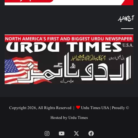
آج کا اخبار
Urdu Times USA
| Proudly
© Copyright 2026, All Rights Reserved |
Hosted by
Urdu Times
Instagram
YouTube
Facebook
X