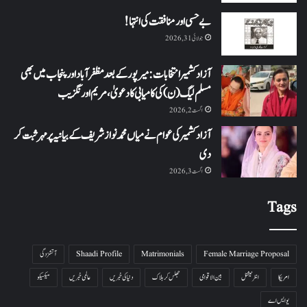
بے حسی اور منافقت کی انتہا !
جولائی 31, 2026
آزاد کشمیر انتخابات: میرپور کے بعد مظفرآباد اور پنجاب میں بھی
مسلم لیگ (ن) کی کامیابی کا دعویٰ، مریم اورنگزیب
اگست 2, 2026
آزاد کشمیر کی عوام نے میاں محمد نواز شریف کے بیانیہ پر مہر ثبت کر
دی
اگست 3, 2026
Tags
Female Marriage Proposal
Matrimonials
Shaadi Profile
آتشزدگی
امریکا
انٹرنیشنل
بین الاقوامی
جھلس کر ہلاک
دنیا کی خبریں
عالمی خبریں
میکسیکو
یو ایس اے