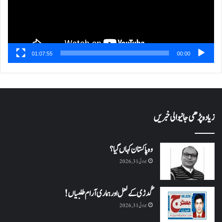
01:07:55
00:00
زیادہ پڑھی جانیوالی خبریں
وہ پاکستان کہاں گیا؟
جولائی 31, 2026
گُدڑی کے لعل اور ہماری آرام طلبیاں!
جولائی 31, 2026