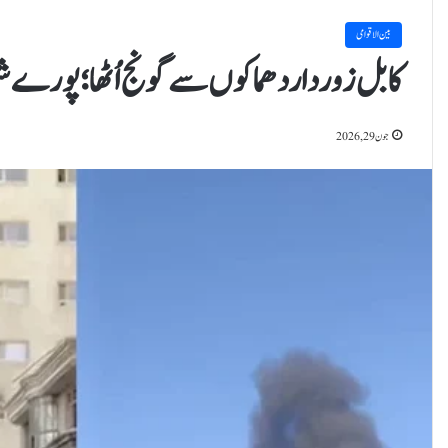
بین الاقوامی
کابل زور دار دھماکوں سے گونج اُٹھا؛ پورے شہ
جون 29, 2026