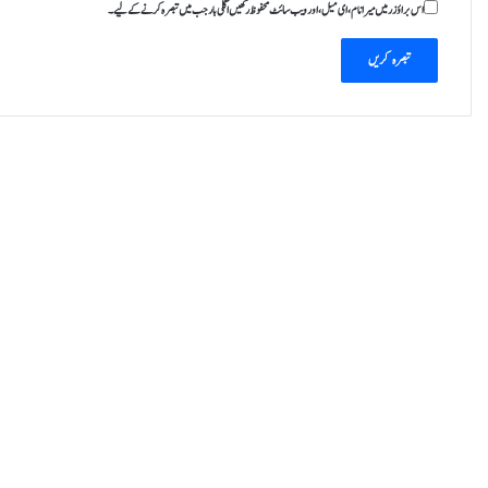
اس براؤزر میں میرا نام، ای میل، اور ویب سائٹ محفوظ رکھیں اگلی بار جب میں تبصرہ کرنے کےلیے۔