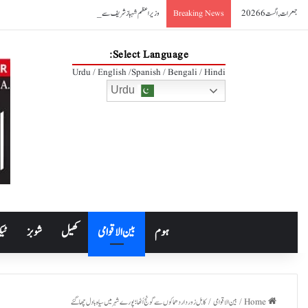
جمعرات, اگست 6 2026
وزیراعظم شہباز شریف سے ایرانی وزیر صنعت کی ملاقات، دوطرفہ تجارت 10 ارب ڈالر تک بڑھانے کے عزم کا اعادہ
Breaking News
Select Language:
Urdu / English /Spanish / Bengali / Hindi
Urdu
ہوم
بین الاقوامی
کھیل
شوبز
ٹیک
Home
/
بین الاقوامی
/
کابل زور دار دھماکوں سے گونج اُٹھا؛ پورے شہر میں سیاہ بادل چھاگئے