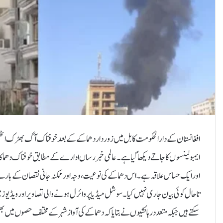
افغانستان کے دارالحکومت کابل میں زور دار دھماکے کے بعد خوفناک آگ بھڑک اٹھ
ایمبولینسوں کا جاتے دیکھا گیا ہے۔عالمی خبر رساں ادارے کے مطابق خوفناک دھماک
اور ایک حساس علاقہ ہے۔اس دھماکے کی نوعیت، وجہ اور ممکنہ جانی نقصان کے بارے 
تاحال کوئی بیان جاری نہیں کیا۔سوشل میڈیا پر وائرل ہونے والی تصاویر اور ویڈیوز
سکتے ہیں جبکہ متعدد رہائشیوں نے بتایا کہ دھماکے کی آواز شہر کے مختلف حصوں میں بھ