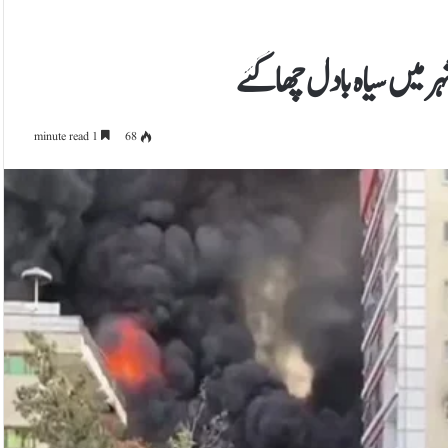
ر میں سیاہ بادل چھاگئے
1 minute read
68