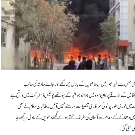
ی جس سے شہر بھر میں سیاہ دھویں کے بادل چھاگئے اور جائے حادثہ کی جانب
ا کابل کے علاقے پروان سوہ میں ہوا جو جو شہر کے چوتھے پولیس ڈسٹرکٹ میں واقع ہے
میں فوری طور پر کوئی سرکاری تفصیلات سامنے نہیں آئیں۔ طالبان حکام نے بھی
 میں دھماکے کے مقام سے آسمان کی طرف اٹھتے ہوئے گھنے دھویں کے بادل دیکھے جا
ی سنی گئی۔