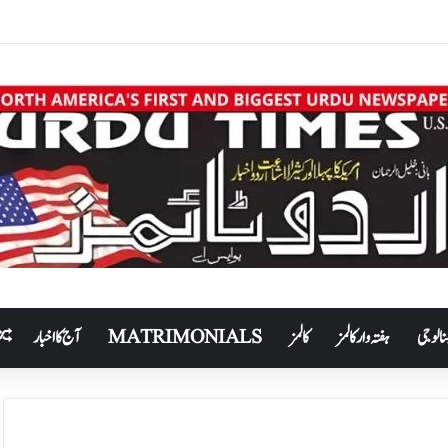
نالوجی
ہفتہ وار کالمز
کالمز
MATRIMONIALS
آج کا اخبار