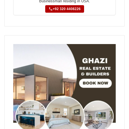
Businessman residing in USA.
+92 320 4408226