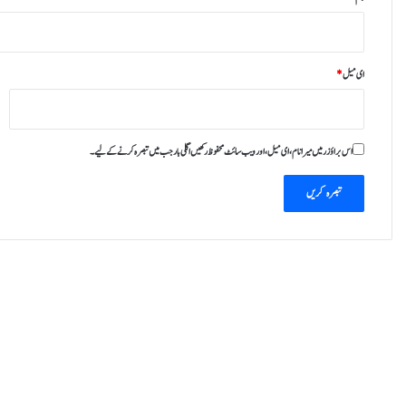
ای میل
*
اس براؤزر میں میرا نام، ای میل، اور ویب سائٹ محفوظ رکھیں اگلی بار جب میں تبصرہ کرنے کےلیے۔