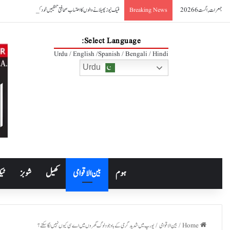
جمعرات, اگست 6 2026
فیک نیوز پھیلانے والوں کا احتساب صحافتی تنظیمیں خود کریں: عظمیٰ بخاری
Breaking News
Select Language:
Urdu / English /Spanish / Bengali / Hindi
Urdu
ہوم
بین الاقوامی
کھیل
شوبز
ٹیک
Home
/
بین الاقوامی
/
یورپ میں شدید گرمی کے باوجود لوگ گھروں میں اے سی کیوں نہیں لگا سکتے؟