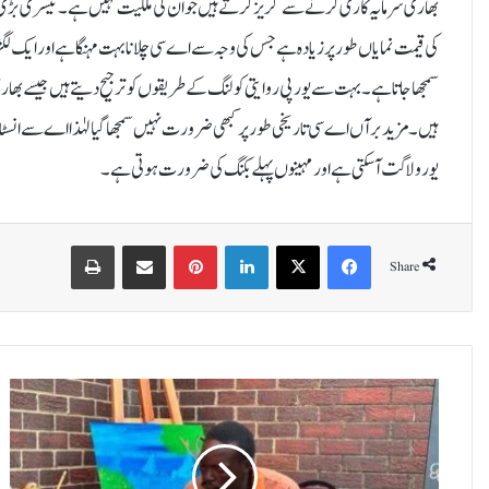
بھاری سرمایہ کاری کرنے سے گریز کرتے ہیں جو ان کی ملکیت نہیں ہے۔تیسری بڑی وج
کی قیمت نمایاں طور پر زیادہ ہے جس کی وجہ سے اے سی چلانا بہت مہنگا ہے اور ایک
سمجھا جاتا ہے۔ بہت سے یورپی روایتی کولنگ کے طریقوں کو ترجیح دیتے ہیں جیسے بھ
ہیں۔ مزید برآں اے سی تاریخی طور پر کبھی ضرورت نہیں سمجھا گیا لہٰذا اے سے انس
یورو لاگت آسکتی ہے اور مہینوں پہلے بکنگ کی ضرورت ہوتی ہے۔
Print
Share via Email
Pinterest
LinkedIn
X
Facebook
Share
ج
ن
و
ب
ی