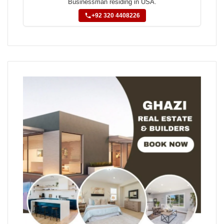
Businessman residing in USA.
+92 320 4408226