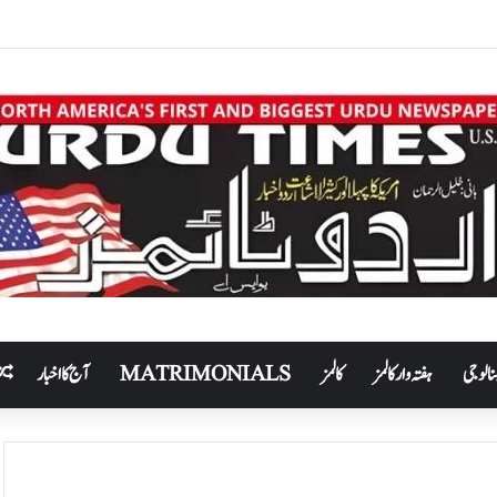
نالوجی
ہفتہ وار کالمز
کالمز
MATRIMONIALS
آج کا اخبار