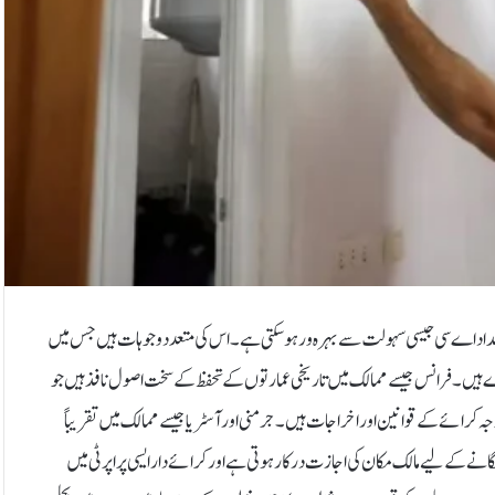
 تعداد اے سی جیسی سہولت سے بہرہ ور ہوسکتی ہے۔اس کی متعدد وجوہات ہیں جس میں
ہیں۔ فرانس جیسے ممالک میں تاریخی عمارتوں کے تحفظ کے سخت اصول نافذ ہیں جو
 کرائے کے قوانین اور اخراجات ہیں۔ جرمنی اور آسٹریا جیسے ممالک میں تقریباً
گانے کے لیے مالک مکان کی اجازت درکار ہوتی ہے اور کرائے دار ایسی پراپرٹی میں