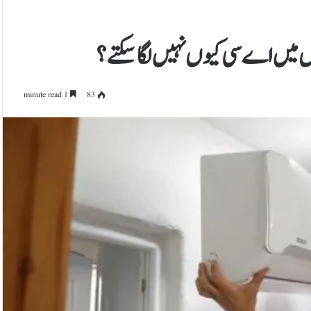
میں اے سی کیوں نہیں لگا سکتے؟
1 minute read
83