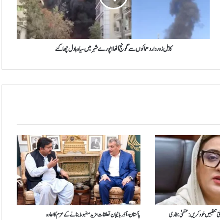
و
ر
د
ا
ر
کابل زور دار دھماکوں سے گونج اُٹھا؛ پورے شہر میں سیاہ بادل چھاگئے
د
ھ
م
ا
ک
و
ں
س
ے
گ
و
ن
ج
اُ
ٹ
ھ
تی تنظیمیں خود کریں: عظمیٰ بخاری
پاکستان، آذربائیجان تعلقات مزید مضبوط بنانے کے عزم کا اعادہ