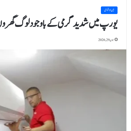
بین الاقوامی
یورپ میں شدید گرمی کے باوجود لوگ گھروں 
جون 29, 2026