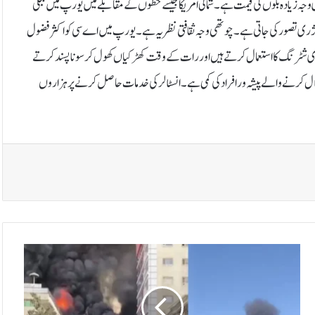
ہ زیادہ بلوں کی قیمت ہے۔ شمالی امریکا جیسے خطوں کے مقابلے میں یورپ میں بجلی
 لگژری تصور کی جاتی ہے۔چوتھی وجہ ثقافتی نظریہ ہے۔ یورپ میں اے سی کو اکثر فضول
اری شٹرنگ کا استعمال کرتے ہیں اور رات کے وقت کھڑکیاں کھول کر سونا پسند کرتے
ٹال کرنے والے پیشہ ور افراد کی کمی ہے۔ انسٹالر کی خدمات حاصل کرنے پر ہزاروں
ک
ا
ب
ل
ز