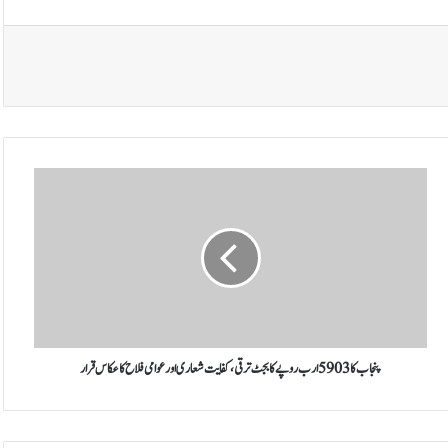
پ
ن
ج
ا
ب
ک
ا
5
9
0
پنجاب کا 5903 ارب روپے کا بجٹ ترقی، کفایت شعاری اور عوامی فلاح کا عکاس قرار
3
ا
ر