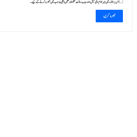
اس براؤزر میں میرا نام، ای میل، اور ویب سائٹ محفوظ رکھیں اگلی بار جب میں تبصرہ کرنے کےلیے۔