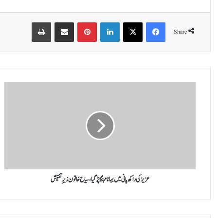
Print
Share via Email
Pinterest
LinkedIn
X
Facebook
Share
ع
ز
ی
ز
ک
ی
ر
ا
ک
ھ
عزیز کی راکھ پانی میں بہانا مہنگا پڑ گیا، سیاح خاتون زیرِ تفتیش
پ
ا
ن