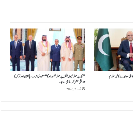
ب
ر
و
پ
ے
ک
ا
ب
ج
ٹ
ت
ر
ق
فاعی معاہدے کا خیرمقدم
’’ایک پر حملہ تینوںملکوں پر حملہ تصور ہوگا‘‘سعودی عرب، پاکستان اور ترکیہ کا
تاریخی مشترکہ دفاعی معاہدہ
ی
،
اگست 7, 2026
ک
ف
ا
ی
ت
ش
ع