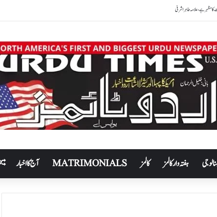
نالوجی
ہفتہ وار کالمز
کالمز
MATRIMONIALS
آج کا اخبار