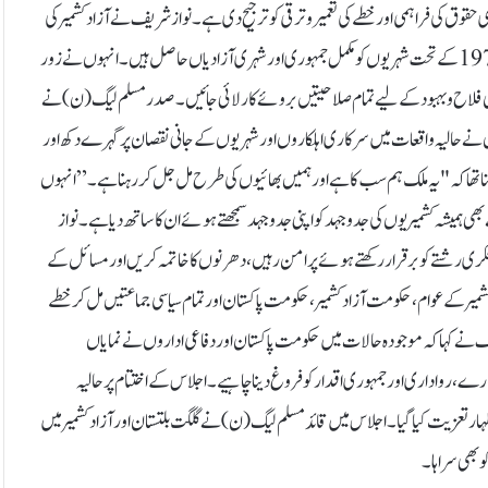
ی حقوق کی فراہمی اور خطے کی تعمیر و ترقی کو ترجیح دی ہے۔نواز شریف نے آزاد کشمیر کی
موجودہ سیاسی صورتحال پر تشویش کا اظہار کرتے ہوئے کہا کہ عبوری آئین ایکٹ 1974 کے تحت شہریوں کو مکمل جمہوری اور شہری آزادیاں حاصل ہیں۔ انہوں نے زور
ی فلاح و بہبود کے لیے تمام صلاحیتیں بروئے کار لائی جائیں۔صدر مسلم لیگ (ن) نے
وں نے حالیہ واقعات میں سرکاری اہلکاروں اور شہریوں کے جانی نقصان پر گہرے دکھ اور
ہنا تھا کہ "یہ ملک ہم سب کا ہے اور ہمیں بھائیوں کی طرح مل جل کر رہنا ہے۔”انہوں
ھی ہمیشہ کشمیریوں کی جدوجہد کو اپنی جدوجہد سمجھتے ہوئے ان کا ساتھ دیا ہے۔ نواز
 فکری رشتے کو برقرار رکھتے ہوئے پرامن رہیں، دھرنوں کا خاتمہ کریں اور مسائل کے
میر کے عوام، حکومت آزاد کشمیر، حکومت پاکستان اور تمام سیاسی جماعتیں مل کر خطے
شریف نے کہا کہ موجودہ حالات میں حکومت پاکستان اور دفاعی اداروں نے نمایاں
چارے، رواداری اور جمہوری اقدار کو فروغ دینا چاہیے۔اجلاس کے اختتام پر حالیہ
تعزیت کیا گیا۔اجلاس میں قائد مسلم لیگ (ن) نے گلگت بلتستان اور آزاد کشمیر میں
کو بھی سراہا۔