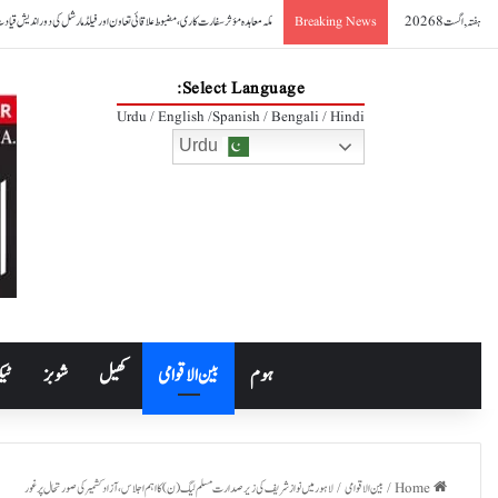
ہفتہ, اگست 8 2026
صدر آصف علی زرداری کا مکہ مشترکہ دفاعی معاہدے کا خیرمقدم
Breaking News
Select Language:
Urdu / English /Spanish / Bengali / Hindi
Urdu
ہوم
بین الاقوامی
کھیل
شوبز
ٹیک
Home
/
بین الاقوامی
/
لاہور میں نواز شریف کی زیر صدارت مسلم لیگ (ن) کا اہم اجلاس، آزاد کشمیر کی صورتحال پر غور