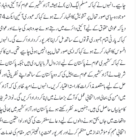
چاہیے۔ انہوں نے کہا کہ مسلم لیگ (ن) نے ہمیشہ آزاد کشمیر کے عوام کو آئینی و بنیاد
دیا کہ عوامی حقوق کے لیے آئینی دائرے میں رہتے ہوئے جدوجہد کی جائے اور عوام
کہا کہ پارٹی تمام جمہوری قوتوں کے ساتھ مل کر اپنا بھرپور کردار ادا کرے گی۔ انہ
افسوس کا اظہار کرتے ہوئے کہا کہ ایسی صورتحال پیدا نہیں ہونی چاہیے تھی۔ ان کا ک
نے کہا کہ کشمیری عوام نے پاکستان کے لیے لازوال قربانیاں دی ہیں جبکہ پاکستان نے ب
شریف نے آزاد کشمیر کے عوام سے اپیل کی کہ وہ پاکستان کے ساتھ اپنے نظریاتی اور
حل کے لیے بامقصد مذاکرات کا راستہ اختیار کریں۔انہوں نے امید ظاہر کی کہ آزاد کش
میں امن کی بحالی اور انتخابی عمل کو آگے بڑھانے میں اپنا کردار ادا کریں گی۔نواز 
کامیابیاں حاصل کی ہیں، جنہیں مدنظر رکھتے ہوئے پاکستان اور آزاد کشمیر میں بھائی 
واقعات میں جاں بحق ہونے والوں کے لیے دعائے مغفرت کی گئی اور لواحقین سے اظہار 
انتخابی مہم کو مؤثر انداز میں منظم کرنے اور بھرپور محنت پر انجینئر امیر مقام کی خدمات 