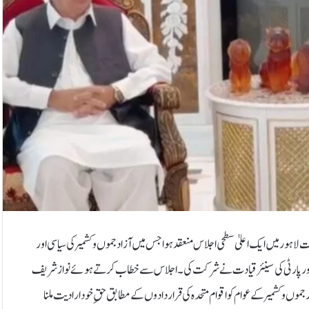
ر میں ایک اعلیٰ سطحی اجلاس منعقد ہوا جس میں آزاد جموں و کشمیر کی سیاسی اور
کشمیر اور پارٹی کی سینئر قیادت نے شرکت کی۔اجلاس سے خطاب کرتے ہوئے نواز شریف
جموں و کشمیر کے عوام کو اقوام متحدہ کی قراردادوں کے مطابق حقِ خودارادیت ملنا