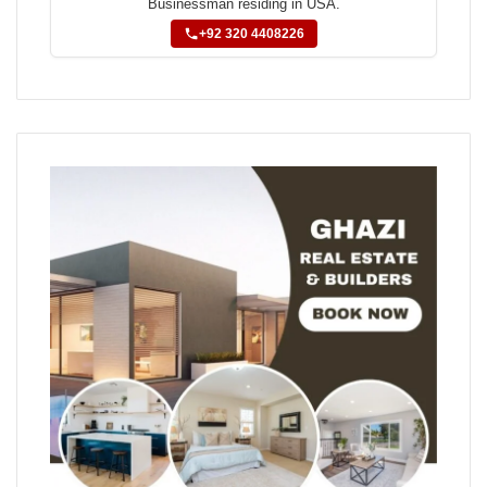
Businessman residing in USA.
+92 320 4408226