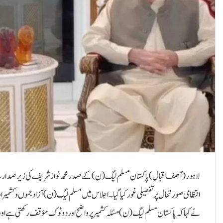
لاہور(آصف اقبال) پاکستان مسلم لیگ (ن) کے صدر محمد نواز شریف کی زیر صدارت لاہو
انتظامی صورتحال پر تفصیلی غور کیا گیا۔ اجلاس میں مسلم لیگ (ن) آزاد جموں و 
نے کہا کہ پاکستان مسلم لیگ (ن) مسئلہ کشمیر پر واضح اور دوٹوک مؤقف رکھتی ہے اور 