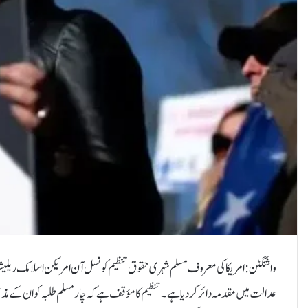
عدالت میں مقدمہ دائر کر دیا ہے۔ تنظیم کا مؤقف ہے کہ چار مسلم طلبہ کو ان کے مذہبی 