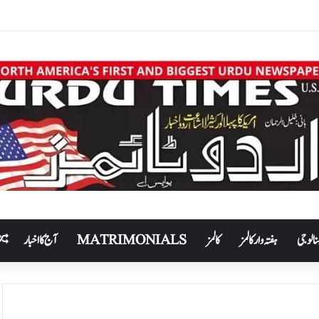
نالوجی
ہفتہ وار کالمز
کالمز
MATRIMONIALS
آج کا اخبار