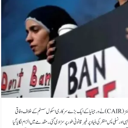
واشنگٹن: امریکا کی معروف مسلم شہری حقوق تنظیم کونسل آن امریکن اسلامک ریلیشنز (CAIR) نے ورجینیا کے ایک بڑے سرکاری اسکول سسٹم کے خلاف وفاقی
اور نسلی پس منظر کی بنیاد پر غیرقانونی طور پر سزا دی گئی۔مقدمے میں الزام لگایا گیا