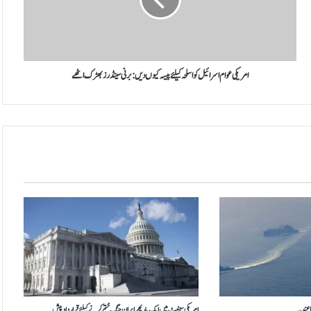
ک
ی
ع
و
ا
م
امریکی عوام اسرائیل کو اسلحہ کیلئے پیسہ کیوں دیں:برنی سینڈرز بھڑ ک اٹھے
ا
س
ر
ا
ئ
ی
ل
ک
و
ا
س
ل
ح
ہ
ک
ی
 عندیہ
امریکی سینیٹ میں ایک بار پھر ایران جنگ ختم کرنے کیلئے قرارداد پیش