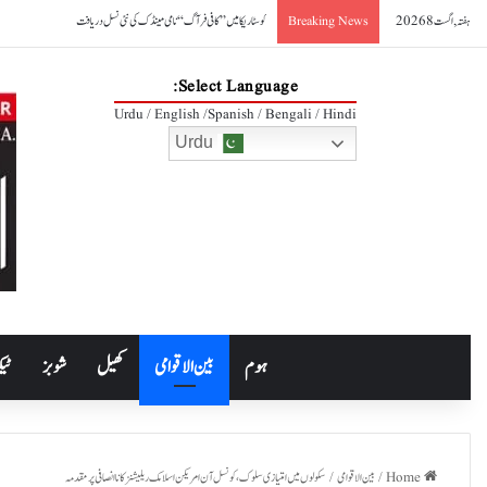
ہفتہ, اگست 8 2026
کوسٹا ریکا میں ’’کافی فرآگ‘‘ نامی مینڈک کی نئی نسل دریافت
Breaking News
Select Language:
Urdu / English /Spanish / Bengali / Hindi
Urdu
ہوم
بین الاقوامی
کھیل
شوبز
ٹیک
Home
/
بین الاقوامی
/
سکولوں میں امتیازی سلوک،کونسل آن امریکن اسلامک ریلیشنز کا ناانصافی پر مقدمہ