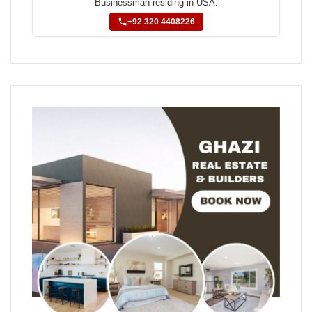
Businessman residing in USA.
+92 320 4408226