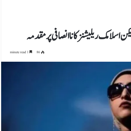
اسلامک ریلیشنز کا ناانصافی پر مقدمہ
1 minute read
86