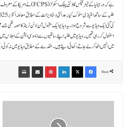
ہے کہ ورجینیا کے فیئر فیکس کاؤنٹی 
کی گئی ایک ویڈیو سے شروع ہوا۔ یہ ویڈیو ایک مقبول آن لائن ٹرینڈ کا حصہ تھی جسے 
استعمال کر رہی تھیں۔ویڈیو میں طلبہ اپنے ساتھیوں سے ایسوسی ایشن کے اجلاس می
میں انہیں اٹھا کر لے جاتے دکھائی دیتے ہیں۔ مقدمے کے مطابق ویڈیو میں نہ کوئی دھمکی تھ
Print
Share via Email
Pinterest
LinkedIn
X
Facebook
Share
ا
ی
ٹ
م