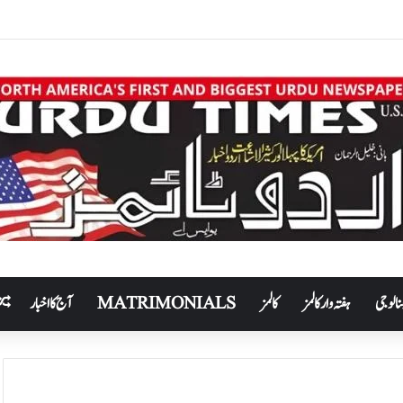
نالوجی
ہفتہ وار کالمز
کالمز
MATRIMONIALS
آج کا اخبار