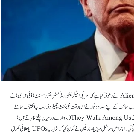
ٹیکساس: وائٹ ہاؤس کی جانب سے متعارف کرائی گئی متنازع ویب سائٹ Aliens.gov نے دعویٰ کیا ہے کہ امریکی امیگریشن اینڈ کسٹمز انفورسمنٹ (آئی سی ای) نے
تار کیا تاہم ویب سائٹ کے اپنے اعداد و شمار نے اس وقت نئی بحث چھیڑ دی جب یہ انکشاف سامنے
آیا کہ گرفتار شدگان میں 700 سے زائد امریکی شہری بھی شامل ہیں۔وائٹ ہاؤس نےThey Walk Among Us(وہ ہمارے درمیان چلتے پھرتے ہیں)
کے عنوان سے ایک ویڈیو جاری کرنے کے بعد Aliens.gov ویب سائٹ لانچ کی۔ ابتدا میں سوشل میڈیا صارفین نے گمان کیا کہ شاید یہ UFOs یا خلائی مخلوق