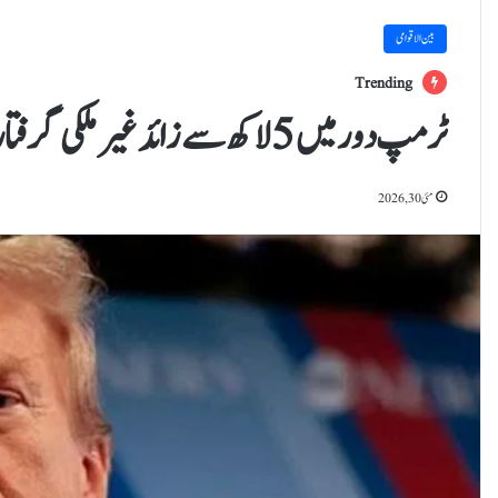
بین الاقوامی
Trending
ٹرمپ دور میں 5 لاکھ سے زائد غیرملکی گرفتار ہوئے،سینکڑوں امریکی بھی شامل
مئی 30, 2026