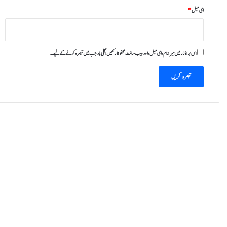
ای میل
*
اس براؤزر میں میرا نام، ای میل، اور ویب سائٹ محفوظ رکھیں اگلی بار جب میں تبصرہ کرنے کےلیے۔