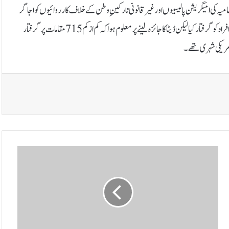
یہ کی امیگریشن پالیسیوں اور غیر قانونی تارکینِ وطن کے خلاف کارروائیوں کو اجاگر
کرنے کیلئے بنائی گئی ہے۔‎ویب سائٹ کے مطابق آئی سی ای نے ملک بھر میں لاکھوں افراد کو گرفتار کیا لیکن ڈیٹا کا جائزہ لینے پر معلوم ہوا کہ کم از کم 715 مقامات پر گرفتار
ا
ی
ر
ا
ن
پ
ر
ح