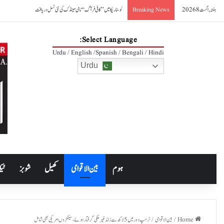
ہفتہ, اگست 8 2026
کوسٹا ریکا میں ’’کافی فرآگ‘‘ نامی مینڈک کی نئی نسل دریافت
Breaking News
Select Language:
Urdu / English /Spanish / Bengali / Hindi
Urdu
ہوم
بین الاقوامی
کھیل
شوبز
ٹیک
Home
/
بین الاقوامی
/
ٹرمپ دور میں 5 لاکھ سے زائد غیرملکی گرفتار ہوئے،سینکڑوں امریکی بھی شامل