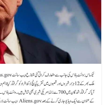
ملک بھر کے 12 ہزار شہروں اور قصبوں میں تقریباً پانچ لاکھ افراد کو گرف