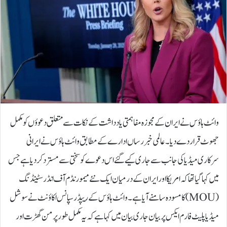
وائٹ ہاؤس نے ایران کے مجوزہ مفاہمتی یادداشت کے نکات سے متعلق دعوؤں کو مکمل
جھوٹ قرار دے دیا۔عالمی خبر رساں ادارے کے مطابق وائٹ ہاؤس نے ایرانی
سرکاری میڈیا کی جانب سے جاری کیے گئے اس دعوے کو سختی سے مسترد کر دیا ہے جس
میں کہا گیا تھا کہ امریکا اور ایران کے درمیان ایک نئے میمورنڈم آف انڈرسٹینڈنگ
(MOU) کا مسودہ سامنے آیا ہے۔وائٹ ہاؤس کے ریپڈ رسپانس اکاؤنٹ نے سوشل
میڈیا پلیٹ فارم ایکس پر بیان جاری بیان میں کہا ہے کہ یہ مکمل طور پر من گھڑت اور