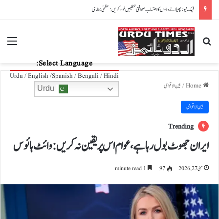
پاکستان، آذربائیجان تعلقات مزید مضبوط بنانے کے عزم کا اعادہ
nu
Search for
Select Language:
Urdu / English /Spanish / Bengali / Hindi
Home
/
بین الاقوامی
Urdu
بین الاقوامی
Trending
ایران جھوٹ بول رہاہے،عوام اس پر یقین نہ کریں:وائٹ ہا ئوس
مئی 27, 2026
97
1 minute read