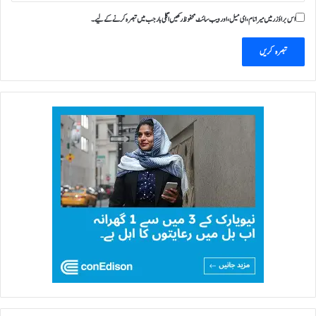
اس براؤزر میں میرا نام، ای میل، اور ویب سائٹ محفوظ رکھیں اگلی بار جب میں تبصرہ کرنے کےلیے۔