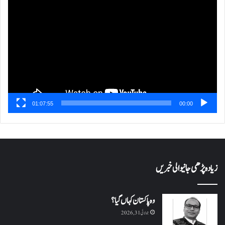
پلیئر
01:07:55
00:00
زیادہ پڑھی جانیوالی خبریں
وہ پاکستان کہاں گیا؟
جولائی 31, 2026