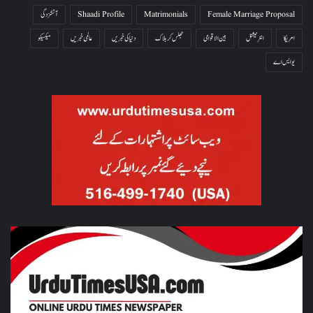
Female Marriage Proposal
Matrimonials
Shaadi Profile
آتشزدگی
امریکا
انٹرنیشنل
بین الاقوامی
جھلس کر ہلاک
دنیا کی خبریں
عالمی خبریں
میکسیکو
یو ایس اے