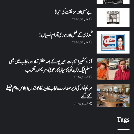
بے حسی اور منافقت کی انتہا !
جولائی 31, 2026
گُدڑی کے لعل اور ہماری آرام طلبیاں!
جولائی 31, 2026
آزاد کشمیر انتخابات: میرپور کے بعد مظفرآباد اور پنجاب میں بھی
مسلم لیگ (ن) کی کامیابی کا دعویٰ، مریم اورنگزیب
اگست 2, 2026
مریم نواز کی زیر صدارت پنجاب کابینہ کا 36واں اجلاس،اہم فیصلے
کئے گئے
اگست 6, 2026
Tags